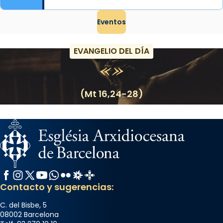
Eventos
EVANGELIO DEL DÍA
(Mt 16,24-28)
Facebook
Instagram
X / Twitter
YouTube
WhatsApp
Flickr
Radio Estel
Catalunya Cristiana
Contacto y sugerencias:
C. del Bisbe, 5
08002 Barcelona