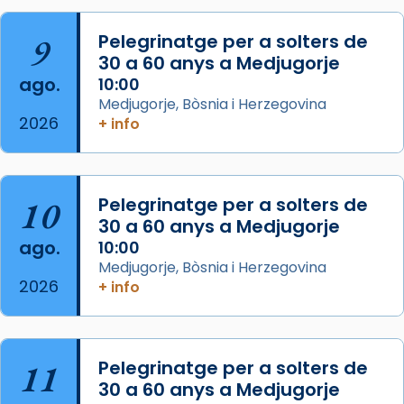
L’arquebisbe de Barcelona, el cardenal Joan
9
Pelegrinatge per a solters de
Josep Omella, ha presidit la missa i l’ha
30 a 60 anys a Medjugorje
concelebrat el bisbe auxiliar de Barcelona,
ago.
10:00
Mons. David Abadías.
Medjugorje, Bòsnia i Herzegovina
2026
+ info
📸 Dr. G. Simón
Foto
View on Facebook
·
Share
10
Pelegrinatge per a solters de
30 a 60 anys a Medjugorje
Arquebisbat de Barcelona
ago.
10:00
2 weeks ago
Medjugorje, Bòsnia i Herzegovina
2026
Memòria de les santes Juliana i
+ info
Semproniana, verges i màrtirs.
Acompanyant la història de sant Cugat, a
partir de l’Edat Mitjana sorgeix la tradició
11
Pelegrinatge per a solters de
que les santes Juliana (“relatiu a Júlia”) i
30 a 60 anys a Medjugorje