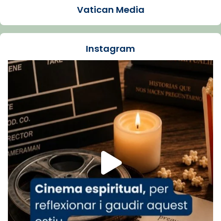
Vatican Media
La Carmina va patir depressió. Fa gairebé
dos mesos, a l'Estadi Lluís Companys, la
jove va fer arribar el seu testimoni al papa
Instagram
Lleó XIV.
Recupera l'entrevista comp
Vatican
tican News 👇
News
www.vaticannews.va/es/iglesia/news/2026-
07/carmina-historia-depresion-papa-viaje-
espana-testimoni...
Foto
View on Facebook
·
Share
Arquebisbat de Barcelona
1 week ago
«Avui les santes Juliana i Semproniana ens