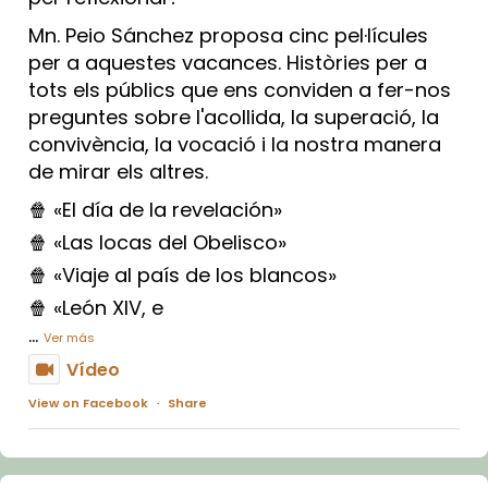
Mn. Peio Sánchez proposa cinc pel·lícules
per a aquestes vacances. Històries per a
tots els públics que ens conviden a fer-nos
preguntes sobre l'acollida, la superació, la
convivència, la vocació i la nostra manera
de mirar els altres.
🍿 «El día de la revelación»
🍿 «Las locas del Obelisco»
🍿 «Viaje al país de los blancos»
🍿 «León XIV, e
...
Ver más
Vídeo
View on Facebook
·
Share
Arquebisbat de Barcelona
1 week ago