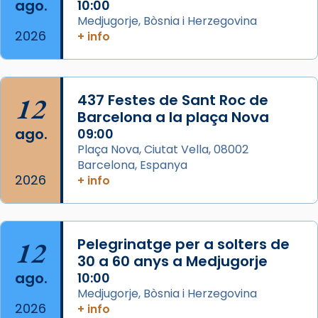
Semproniana (“relatiu a Semprònia =
ago.
10:00
eterna”) són deixebles seves. I l’any 1667, el
Medjugorje, Bòsnia i Herzegovina
2026
+ info
frare Joan Gaspar Roig, afirma en una obra
que les santes són filles de l’antiga Iluro.
Mataró en reivindicarà les relíq
...
Ver más
12
437 Festes de Sant Roc de
Foto
Barcelona a la plaça Nova
ago.
09:00
View on Facebook
·
Share
Plaça Nova, Ciutat Vella, 08002
Barcelona, Espanya
2026
+ info
12
Pelegrinatge per a solters de
30 a 60 anys a Medjugorje
ago.
10:00
Medjugorje, Bòsnia i Herzegovina
2026
+ info