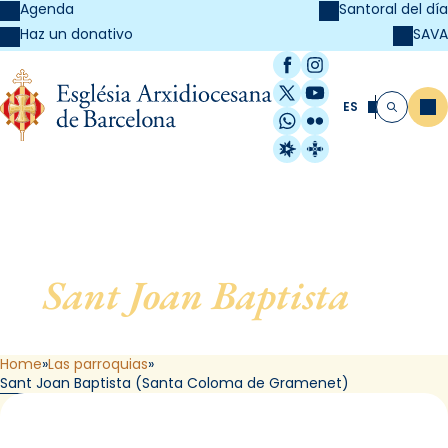
Agenda
Santoral del día
SAVA
Haz un donativo
Facebook
Instagram
X / Twitter
YouTube
ES
Me
Buscar
WhatsApp
Flickr
Radio Estel
Catalunya Cristi
Sant Joan Baptista
, de
Santa Coloma de Gramenet
Home
Las parroquias
Sant Joan Baptista (Santa Coloma de Gramenet)