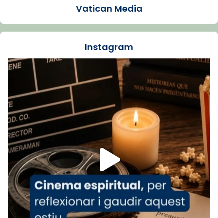
presidit aquest 27 de juliol la missa de Les
Vatican Media
Santes de Mataró.
🔗
tinyurl.com/cvu5jmbk
📸 J. Merino
Instagram
Foto
View on Facebook
·
Share
Arquebisbat de Barcelona
is at Catedral
de Barcelona.
1 week ago
Aquest dilluns, 27 de juliol, ha tingut lloc la
missa d’acció de gràcies en agraïment al
comitè organitzador de la visita apostòlica
del Sant Pare Lleó XIV a Barcelona, i als
col·laboradors, a la Catedral de Barcelona.
L’arquebisbe de Barcelona, el cardenal Joan
Josep Omella, ha presidit la missa i l’ha