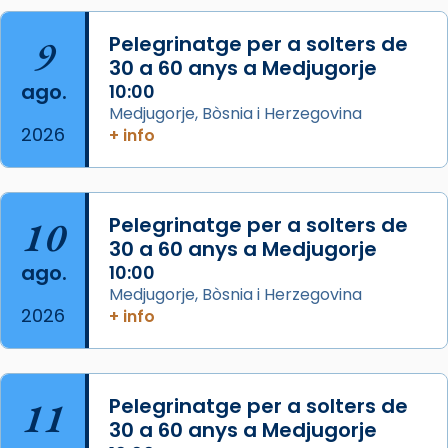
que les santes són filles de l’antiga Iluro.
Mataró en reivindicarà les relíq
9
Pelegrinatge per a solters de
...
30 a 60 anys a Medjugorje
Ver más
ago.
10:00
Foto
Medjugorje, Bòsnia i Herzegovina
View on Facebook
·
Share
2026
+ info
Arquebisbat de Barcelona
2 weeks ago
10
Pelegrinatge per a solters de
Jaume, fill de Zebedeu, és juntament amb el
30 a 60 anys a Medjugorje
seu germà Joan i Pere un dels que
ago.
10:00
acompanyava més de prop Jesús.
Medjugorje, Bòsnia i Herzegovina
2026
+ info
Segons el llibre dels Fets (12,2) fou el primer
apòstol màrtir, decapitat a Jerusalem per
Herodes Agripa (vers l'any 44).
11
Pelegrinatge per a solters de
Patró de Galícia, després de les invasions
30 a 60 anys a Medjugorje
musulmanes fou venerat com a patró dels