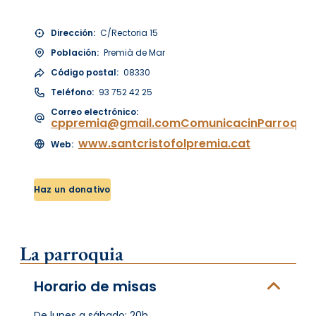
Dirección:
C/Rectoria 15
Población:
Premià de Mar
Código postal:
08330
Teléfono:
93 752 42 25
Correo electrónico:
cppremia@gmail.comComunicacinParroquias
www.santcristofolpremia.cat
Web:
Haz un donativo
La parroquia
Horario de misas
De lunes a sábado: 20h