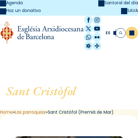
Agenda
Santoral del día
SAVA
Haz un donativo
Facebook
Instagram
X / Twitter
YouTube
ES
Me
Buscar
WhatsApp
Flickr
Radio Estel
Catalunya Cristi
Sant Cristòfol
, de Premià
de Mar
Home
Las parroquias
Sant Cristòfol (Premià de Mar)