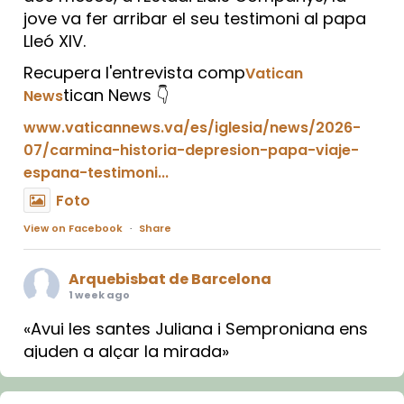
jove va fer arribar el seu testimoni al papa
Lleó XIV.
Recupera l'entrevista comp
Vatican
tican News 👇
News
www.vaticannews.va/es/iglesia/news/2026-
07/carmina-historia-depresion-papa-viaje-
espana-testimoni...
Foto
View on Facebook
·
Share
Arquebisbat de Barcelona
1 week ago
«Avui les santes Juliana i Semproniana ens
ajuden a alçar la mirada»
Mons. Sergi Gordo, bisbe de Tortosa, ha