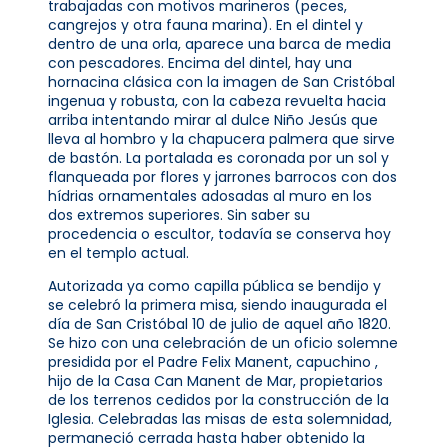
trabajadas con motivos marineros (peces,
cangrejos y otra fauna marina). En el dintel y
dentro de una orla, aparece una barca de media
con pescadores. Encima del dintel, hay una
hornacina clásica con la imagen de San Cristóbal
ingenua y robusta, con la cabeza revuelta hacia
arriba intentando mirar al dulce Niño Jesús que
lleva al hombro y la chapucera palmera que sirve
de bastón. La portalada es coronada por un sol y
flanqueada por flores y jarrones barrocos con dos
hídrias ornamentales adosadas al muro en los
dos extremos superiores. Sin saber su
procedencia o escultor, todavía se conserva hoy
en el templo actual.
Autorizada ya como capilla pública se bendijo y
se celebró la primera misa, siendo inaugurada el
día de San Cristóbal 10 de julio de aquel año 1820.
Se hizo con una celebración de un oficio solemne
presidida por el Padre Felix Manent, capuchino ,
hijo de la Casa Can Manent de Mar, propietarios
de los terrenos cedidos por la construcción de la
Iglesia. Celebradas las misas de esta solemnidad,
permaneció cerrada hasta haber obtenido la