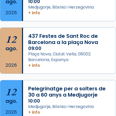
ago.
10:00
Regnes castellans i més tard de tota
Medjugorje, Bòsnia i Herzegovina
Espanya.
2026
+ info
El seu sepulcre a Compostela fou un g
...
Ver más
Foto
12
437 Festes de Sant Roc de
Barcelona a la plaça Nova
View on Facebook
·
Share
ago.
09:00
Plaça Nova, Ciutat Vella, 08002
Barcelona, Espanya
2026
+ info
12
Pelegrinatge per a solters de
30 a 60 anys a Medjugorje
ago.
10:00
Medjugorje, Bòsnia i Herzegovina
2026
+ info