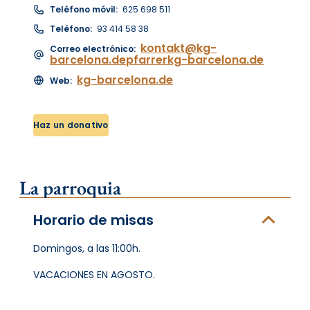
Teléfono móvil:
625 698 511
Teléfono:
93 414 58 38
kontakt@kg-
Correo electrónico:
barcelona.depfarrerkg-barcelona.de
kg-barcelona.de
Web:
Haz un donativo
La parroquia
Horario de misas
Domingos, a las 11:00h.
VACACIONES EN AGOSTO.