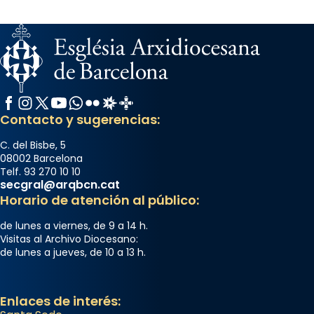
Facebook
Instagram
X / Twitter
YouTube
WhatsApp
Flickr
Radio Estel
Catalunya Cristiana
Contacto y sugerencias:
C. del Bisbe, 5
08002 Barcelona
Telf. 93 270 10 10
secgral@arqbcn.cat
Horario de atención al público:
de lunes a viernes, de 9 a 14 h.
Visitas al Archivo Diocesano:
de lunes a jueves, de 10 a 13 h.
Enlaces de interés: