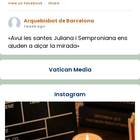
View on Facebook
·
Share
Arquebisbat de Barcelona
1 week ago
«Avui les santes Juliana i Semproniana ens
ajuden a alçar la mirada»
Mons. Sergi Gordo, bisbe de Tortosa, ha
presidit aquest 27 de juliol la missa de Les
Vatican Media
Santes de Mataró.
🔗
tinyurl.com/cvu5jmbk
📸 J. Merino
Instagram
Foto
View on Facebook
·
Share
Arquebisbat de Barcelona
is at Catedral
de Barcelona.