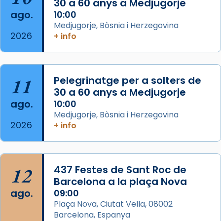
30 a 60 anys a Medjugorje
seu germà Joan i Pere un dels que
ago.
10:00
acompanyava més de prop Jesús.
Medjugorje, Bòsnia i Herzegovina
2026
+ info
Segons el llibre dels Fets (12,2) fou el primer
apòstol màrtir, decapitat a Jerusalem per
Herodes Agripa (vers l'any 44).
11
Pelegrinatge per a solters de
Patró de Galícia, després de les invasions
30 a 60 anys a Medjugorje
musulmanes fou venerat com a patró dels
ago.
10:00
Regnes castellans i més tard de tota
Medjugorje, Bòsnia i Herzegovina
Espanya.
2026
+ info
El seu sepulcre a Compostela fou un g
...
Ver más
Foto
12
437 Festes de Sant Roc de
Barcelona a la plaça Nova
View on Facebook
·
Share
ago.
09:00
Plaça Nova, Ciutat Vella, 08002
Barcelona, Espanya