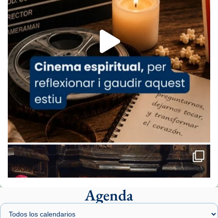
1 week ago
Aquest dilluns, 27 de juliol, ha tingut lloc la
missa d’acció de gràcies en agraïment al
comitè organitzador de la visita apostòlica
del Sant Pare Lleó XIV a Barcelona, i als
col·laboradors, a la Catedral de Barcelona.
L’arquebisbe de Barcelona, el cardenal Joan
Josep Omella, ha presidit la missa i l’ha
concelebrat el bisbe auxiliar de Barcelona,
Mons. David Abadías.
📸 Dr. G. Simón
Foto
View on Facebook
·
Share
Agenda
Arquebisbat de Barcelona
1 week ago