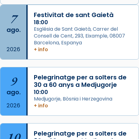
Memòria de les santes Juliana i
Semproniana, verges i màrtirs.
7
Festivitat de sant Gaietà
Acompanyant la història de sant Cugat, a
18:00
ago.
Església de Sant Gaietà, Carrer del
partir de l’Edat Mitjana sorgeix la tradició
Consell de Cent, 293, Eixample, 08007
que les santes Juliana (“relatiu a Júlia”) i
Barcelona, Espanya
Semproniana (“relatiu a Semprònia =
2026
+ info
eterna”) són deixebles seves. I l’any 1667, el
frare Joan Gaspar Roig, afirma en una obra
que les santes són filles de l’antiga Iluro.
Mataró en reivindicarà les relíq
9
Pelegrinatge per a solters de
...
30 a 60 anys a Medjugorje
Ver más
ago.
10:00
Foto
Medjugorje, Bòsnia i Herzegovina
View on Facebook
·
Share
2026
+ info
Arquebisbat de Barcelona
2 weeks ago
10
Pelegrinatge per a solters de
Jaume, fill de Zebedeu, és juntament amb el