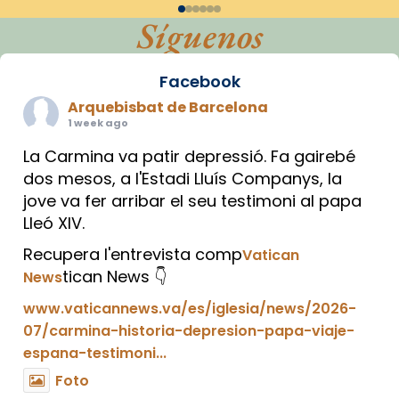
Síguenos
Facebook
Arquebisbat de Barcelona
1 week ago
La Carmina va patir depressió. Fa gairebé
dos mesos, a l'Estadi Lluís Companys, la
jove va fer arribar el seu testimoni al papa
Lleó XIV.
Recupera l'entrevista comp
Vatican
tican News 👇
News
www.vaticannews.va/es/iglesia/news/2026-
07/carmina-historia-depresion-papa-viaje-
espana-testimoni...
Foto