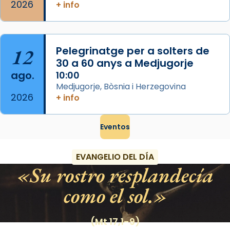
2026
+ info
12
Pelegrinatge per a solters de
30 a 60 anys a Medjugorje
ago.
10:00
Medjugorje, Bòsnia i Herzegovina
2026
+ info
Eventos
EVANGELIO DEL DÍA
Su rostro resplandecía
como el sol.
(Mt 17,1-9)