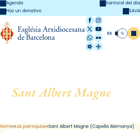
Agenda
Santoral del día
SAVA
Haz un donativo
Facebook
Instagram
X / Twitter
YouTube
ES
Me
Buscar
WhatsApp
Flickr
Radio Estel
Catalunya Cristi
Sant Albert Magne
, de
Barcelona (Capella
Alemanya)
Home
Las parroquias
Sant Albert Magne (Capella Alemanya)