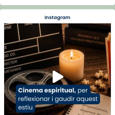
🔗
tinyurl.com/cvu5jmbk
📸 J. Merino
Instagram
Foto
View on Facebook
·
Share
Arquebisbat de Barcelona
is at Catedral
de Barcelona.
1 week ago
Aquest dilluns, 27 de juliol, ha tingut lloc la
missa d’acció de gràcies en agraïment al
comitè organitzador de la visita apostòlica
del Sant Pare Lleó XIV a Barcelona, i als
col·laboradors, a la Catedral de Barcelona.
L’arquebisbe de Barcelona, el cardenal Joan
Josep Omella, ha presidit la missa i l’ha
concelebrat el bisbe auxiliar de Barcelona,