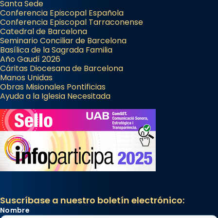
Espanya.
Santa Sede
Conferencia Episcopal Española
El seu sepulcre a Compostela fou un g
Conferencia Episcopal Tarraconense
Catedral de Barcelona
...
Ver más
Seminario Conciliar de Barcelona
Foto
Basílica de la Sagrada Familia
Año Gaudí 2026
View on Facebook
·
Share
Cáritas Diocesana de Barcelona
Manos Unidas
Obras Misionales Pontificias
Ayuda a la Iglesia Necesitada
Suscríbase a nuestro boletín electrónico:
Nombre