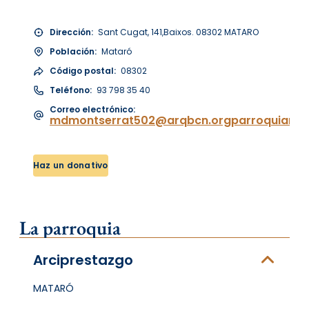
Dirección:
Sant Cugat, 141,Baixos. 08302 MATARO
Población:
Mataró
Código postal:
08302
Teléfono:
93 798 35 40
Correo electrónico:
mdmontserrat502@arqbcn.orgparroquiamd
Haz un donativo
La parroquia
Arciprestazgo
MATARÓ