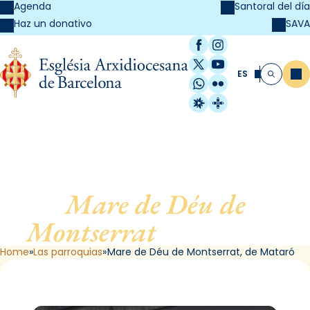
Agenda
Santoral del día
SAVA
Haz un donativo
Facebook
Instagram
X / Twitter
YouTube
ES
Me
Buscar
WhatsApp
Flickr
Radio Estel
Catalunya Cristi
Mare de Déu de
Montserrat
, de Mataró
Home
Las parroquias
Mare de Déu de Montserrat, de Mataró