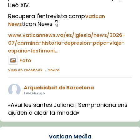
Lleó XIV.
Recupera l'entrevista comp
Vatican
tican News 👇
News
www.vaticannews.va/es/iglesia/news/2026-
07/carmina-historia-depresion-papa-viaje-
espana-testimoni...
Foto
View on Facebook
·
Share
Arquebisbat de Barcelona
1 week ago
«Avui les santes Juliana i Semproniana ens
ajuden a alçar la mirada»
Mons. Sergi Gordo, bisbe de Tortosa, ha
presidit aquest 27 de juliol la missa de Les
Vatican Media
Santes de Mataró.