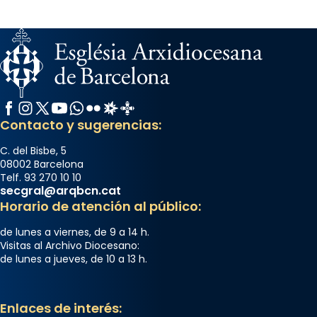
Mataró en reivindicarà les relíq
...
Ver más
Foto
View on Facebook
·
Share
Facebook
Instagram
X / Twitter
YouTube
WhatsApp
Flickr
Radio Estel
Catalunya Cristiana
Arquebisbat de Barcelona
Contacto y sugerencias:
2 weeks ago
Jaume, fill de Zebedeu, és juntament amb el
C. del Bisbe, 5
08002 Barcelona
seu germà Joan i Pere un dels que
Telf. 93 270 10 10
acompanyava més de prop Jesús.
secgral@arqbcn.cat
Horario de atención al público:
Segons el llibre dels Fets (12,2) fou el primer
apòstol màrtir, decapitat a Jerusalem per
de lunes a viernes, de 9 a 14 h.
Herodes Agripa (vers l'any 44).
Visitas al Archivo Diocesano:
de lunes a jueves, de 10 a 13 h.
Patró de Galícia, després de les invasions
musulmanes fou venerat com a patró dels
Regnes castellans i més tard de tota
Enlaces de interés: