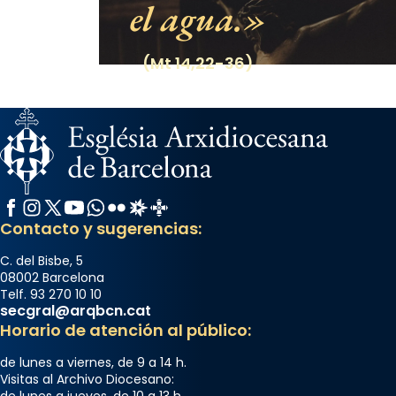
el agua.
(Mt 14,22-36)
Facebook
Instagram
X / Twitter
YouTube
WhatsApp
Flickr
Radio Estel
Catalunya Cristiana
Contacto y sugerencias:
C. del Bisbe, 5
08002 Barcelona
Telf. 93 270 10 10
secgral@arqbcn.cat
Horario de atención al público:
de lunes a viernes, de 9 a 14 h.
Visitas al Archivo Diocesano:
de lunes a jueves, de 10 a 13 h.