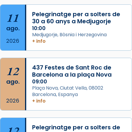
Foto
11
Pelegrinatge per a solters de
View on Facebook
·
Share
30 a 60 anys a Medjugorje
ago.
10:00
Arquebisbat de Barcelona
Medjugorje, Bòsnia i Herzegovina
2 weeks ago
2026
+ info
Memòria de les santes Juliana i
Semproniana, verges i màrtirs.
Acompanyant la història de sant Cugat, a
12
437 Festes de Sant Roc de
partir de l’Edat Mitjana sorgeix la tradició
Barcelona a la plaça Nova
que les santes Juliana (“relatiu a Júlia”) i
ago.
09:00
Semproniana (“relatiu a Semprònia =
Plaça Nova, Ciutat Vella, 08002
eterna”) són deixebles seves. I l’any 1667, el
Barcelona, Espanya
2026
frare Joan Gaspar Roig, afirma en una obra
+ info
que les santes són filles de l’antiga Iluro.
Mataró en reivindicarà les relíq
...
Ver más
12
Pelegrinatge per a solters de