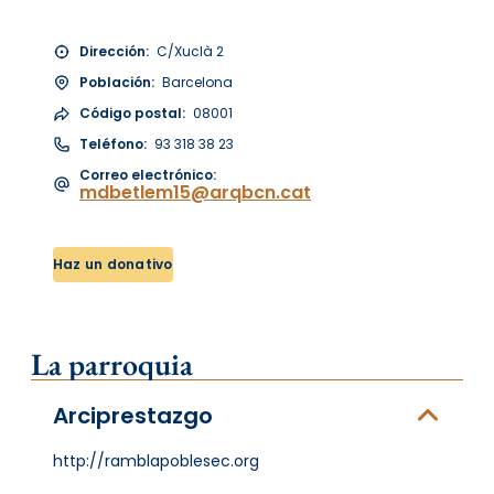
Dirección:
C/Xuclà 2
Población:
Barcelona
Código postal:
08001
Teléfono:
93 318 38 23
Correo electrónico:
mdbetlem15@arqbcn.cat
Haz un donativo
La parroquia
Arciprestazgo
http://ramblapoblesec.org