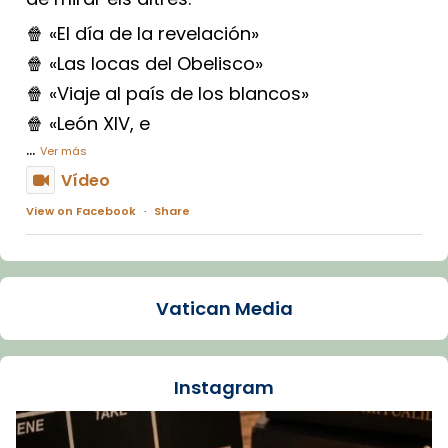
🍿 «El día de la revelación»
🍿 «Las locas del Obelisco»
🍿 «Viaje al país de los blancos»
🍿 «León XIV, e
...
Ver más
Vídeo
View on Facebook
·
Share
Arquebisbat de Barcelona
1 week ago
Vatican Media
La Carmina va patir depressió. Fa gairebé
dos mesos, a l'Estadi Lluís Companys, la
jove va fer arribar el seu testimoni al papa
Instagram
Lleó XIV.
Recupera l'entrevista comp
Vatican