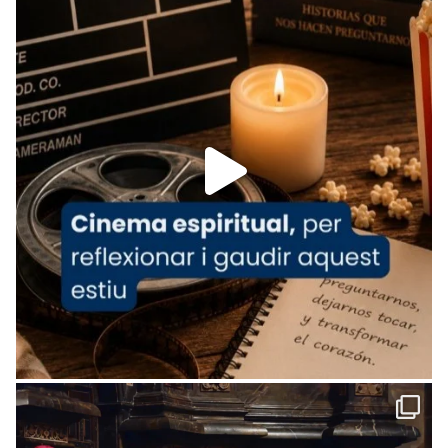
tican News 👇
News
www.vaticannews.va/es/iglesia/news/2026-
07/carmina-historia-depresion-papa-viaje-
espana-testimoni...
Foto
View on Facebook
·
Share
Arquebisbat de Barcelona
2 weeks ago
«Avui les santes Juliana i Semproniana ens
ajuden a alçar la mirada»
Mons. Sergi Gordo, bisbe de Tortosa, ha
presidit aquest 27 de juliol la missa de Les
Santes de Mataró.
🔗
tinyurl.com/cvu5jmbk