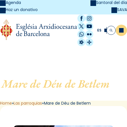
Agenda
Santoral del día
SAVA
Haz un donativo
Facebook
Instagram
X / Twitter
YouTube
ES
Me
Buscar
WhatsApp
Flickr
Radio Estel
Catalunya Cristi
Mare de Déu de Betlem
, de
Barcelona
Home
Las parroquias
Mare de Déu de Betlem