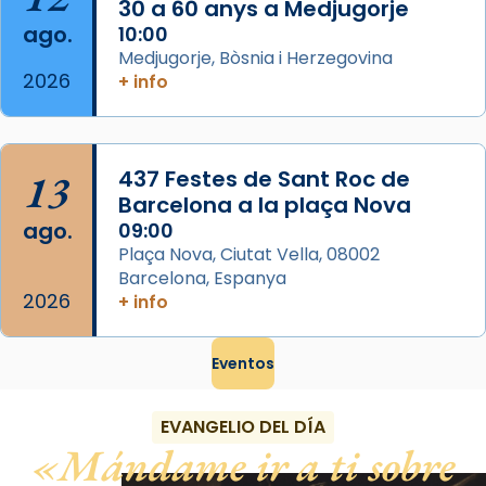
Foto
30 a 60 anys a Medjugorje
ago.
10:00
View on Facebook
·
Share
Medjugorje, Bòsnia i Herzegovina
2026
+ info
13
437 Festes de Sant Roc de
Barcelona a la plaça Nova
ago.
09:00
Plaça Nova, Ciutat Vella, 08002
Barcelona, Espanya
2026
+ info
Eventos
EVANGELIO DEL DÍA
Mándame ir a ti sobre