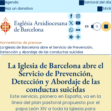
Agenda
Santoral del día
SAVA
Haz un donativo
Facebook
Instagram
X / Twitter
YouTube
ES
Me
Buscar
WhatsApp
Flickr
Radio Estel
Catalunya Cristi
Home
Notas de prensa
La Iglesia de Barcelona abre el Servicio de Prevención,
Detección y Abordaje de las conductas suicidas
La Iglesia de Barcelona abre el
Servicio de Prevención,
Detección y Abordaje de las
conductas suicidas
Este servicio, pionero en España, va en la
línea del plan pastoral propuesto por el
papa León XIV a toda la Iglesia para