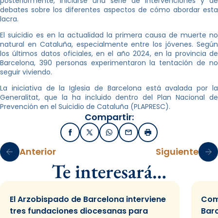
posteriormente, iniciarse una serie de intervenciones y de
debates sobre los diferentes aspectos de cómo abordar esta
lacra.
El suicidio es en la actualidad la primera causa de muerte no
natural en Cataluña, especialmente entre los jóvenes. Según
los últimos datos oficiales, en el año 2024, en la provincia de
Barcelona, 390 personas experimentaron la tentación de no
seguir viviendo.
La iniciativa de la Iglesia de Barcelona está avalada por la
Generalitat, que la ha incluido dentro del Plan Nacional de
Prevención en el Suicidio de Cataluña (PLAPRESC).
Compartir:
Facebook
X / Twitter
WhatsApp
Email
Imprimir
Anterior
Siguiente
Te interesará…
El Arzobispado de Barcelona interviene
Com
tres fundaciones diocesanas para
Bar