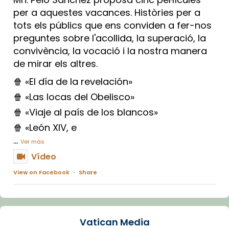
per a aquestes vacances. Històries per a
tots els públics que ens conviden a fer-nos
preguntes sobre l'acollida, la superació, la
convivència, la vocació i la nostra manera
de mirar els altres.
🍿 «El día de la revelación»
🍿 «Las locas del Obelisco»
🍿 «Viaje al país de los blancos»
🍿 «León XIV, e
...
Ver más
Vídeo
View on Facebook
·
Share
Arquebisbat de Barcelona
1 week ago
Vatican Media