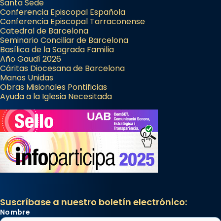
Santa Sede
frare Joan Gaspar Roig, afirma en una obra
Conferencia Episcopal Española
Conferencia Episcopal Tarraconense
que les santes són filles de l’antiga Iluro.
Catedral de Barcelona
Mataró en reivindicarà les relíq
Seminario Conciliar de Barcelona
...
Basílica de la Sagrada Familia
Ver más
Año Gaudí 2026
Foto
Cáritas Diocesana de Barcelona
Manos Unidas
View on Facebook
·
Share
Obras Misionales Pontificias
Ayuda a la Iglesia Necesitada
Suscríbase a nuestro boletín electrónico:
Nombre