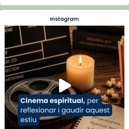
La Carmina va patir depressió. Fa gairebé
dos mesos, a l'Estadi Lluís Companys, la
jove va fer arribar el seu testimoni al papa
Instagram
Lleó XIV.
Recupera l'entrevista comp
Vatican
tican News 👇
News
www.vaticannews.va/es/iglesia/news/2026-
07/carmina-historia-depresion-papa-viaje-
espana-testimoni...
Foto
View on Facebook
·
Share
Arquebisbat de Barcelona
2 weeks ago
«Avui les santes Juliana i Semproniana ens
ajuden a alçar la mirada»