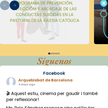
Síguenos
Facebook
Arquebisbat de Barcelona
4 days ago
🎬 Aquest estiu, cinema per gaudir i també
per reflexionar!
Mn. Peio Sánchez proposa cinc pel·lícules