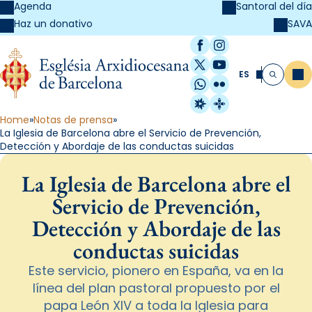
Agenda
Santoral del día
SAVA
Haz un donativo
Facebook
Instagram
X / Twitter
YouTube
ES
Me
Buscar
WhatsApp
Flickr
Radio Estel
Catalunya Cristi
Home
Notas de prensa
La Iglesia de Barcelona abre el Servicio de Prevención,
Detección y Abordaje de las conductas suicidas
La Iglesia de Barcelona abre el
Servicio de Prevención,
Detección y Abordaje de las
conductas suicidas
Este servicio, pionero en España, va en la
línea del plan pastoral propuesto por el
papa León XIV a toda la Iglesia para