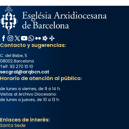
Facebook
Instagram
X / Twitter
YouTube
WhatsApp
Flickr
Radio Estel
Catalunya Cristiana
Contacto y sugerencias:
C. del Bisbe, 5
08002 Barcelona
Telf. 93 270 10 10
secgral@arqbcn.cat
Horario de atención al público:
de lunes a viernes, de 9 a 14 h.
Visitas al Archivo Diocesano:
de lunes a jueves, de 10 a 13 h.
Enlaces de interés:
Santa Sede