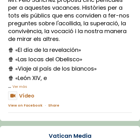
per a aquestes vacances. Històries per a
tots els públics que ens conviden a fer-nos
preguntes sobre l'acollida, la superació, la
convivència, la vocació i la nostra manera
de mirar els altres.
🍿 «El día de la revelación»
🍿 «Las locas del Obelisco»
🍿 «Viaje al país de los blancos»
🍿 «León XIV, e
...
Ver más
Vídeo
View on Facebook
·
Share
Arquebisbat de Barcelona
1 week ago
Vatican Media