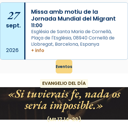
frare Joan Gaspar Roig, afirma en una obra
27
Missa amb motiu de la
que les santes són filles de l’antiga Iluro.
Jornada Mundial del Migrant
Mataró en reivindicarà les relíq
sept.
11:00
...
Ver más
Església de Santa Maria de Cornellà,
Foto
Plaça de l'Església, 08940 Cornellà de
Llobregat, Barcelona, Espanya
View on Facebook
·
Share
2026
+ info
Eventos
EVANGELIO DEL DÍA
Si tuvierais fe, nada os
sería imposible.
(Mt 17,14-20)