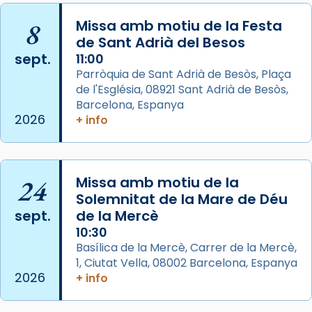
L’arquebisbe de Barcelona, el cardenal Joan
Josep Omella, ha presidit la missa i l’ha
8
Missa amb motiu de la Festa
concelebrat el bisbe auxiliar de Barcelona,
de Sant Adrià del Besos
Mons. David Abadías.
sept.
11:00
Parròquia de Sant Adrià de Besòs, Plaça
📸 Dr. G. Simón
de l'Església, 08921 Sant Adrià de Besòs,
Foto
Barcelona, Espanya
2026
+ info
View on Facebook
·
Share
Arquebisbat de Barcelona
2 weeks ago
24
Missa amb motiu de la
Memòria de les santes Juliana i
Solemnitat de la Mare de Déu
sept.
de la Mercè
Semproniana, verges i màrtirs.
10:30
Acompanyant la història de sant Cugat, a
Basílica de la Mercè, Carrer de la Mercè,
partir de l’Edat Mitjana sorgeix la tradició
1, Ciutat Vella, 08002 Barcelona, Espanya
que les santes Juliana (“relatiu a Júlia”) i
2026
+ info
Semproniana (“relatiu a Semprònia =
eterna”) són deixebles seves. I l’any 1667, el