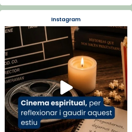
La Carmina va patir depressió. Fa gairebé
dos mesos, a l'Estadi Lluís Companys, la
jove va fer arribar el seu testimoni al papa
Instagram
Lleó XIV.
Recupera l'entrevista comp
Vatican
tican News 👇
News
www.vaticannews.va/es/iglesia/news/2026-
07/carmina-historia-depresion-papa-viaje-
espana-testimoni...
Foto
View on Facebook
·
Share
Arquebisbat de Barcelona
2 weeks ago
«Avui les santes Juliana i Semproniana ens
ajuden a alçar la mirada»