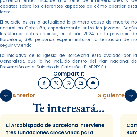
posteriormente, iniciarse una serie de intervenciones y de
debates sobre los diferentes aspectos de cómo abordar esta
lacra.
El suicidio es en la actualidad la primera causa de muerte no
natural en Cataluña, especialmente entre los jóvenes. Según
los últimos datos oficiales, en el año 2024, en la provincia de
Barcelona, 390 personas experimentaron la tentación de no
seguir viviendo.
La iniciativa de la Iglesia de Barcelona está avalada por la
Generalitat, que la ha incluido dentro del Plan Nacional de
Prevención en el Suicidio de Cataluña (PLAPRESC).
Compartir:
Facebook
X / Twitter
WhatsApp
Email
Imprimir
Anterior
Siguiente
Te interesará…
El Arzobispado de Barcelona interviene
Com
tres fundaciones diocesanas para
Bar