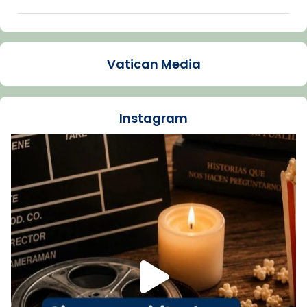
Arquebisbat de Barcelona
1 week ago
Vatican Media
La Carmina va patir depressió. Fa gairebé
dos mesos, a l'Estadi Lluís Companys, la
jove va fer arribar el seu testimoni al papa
Instagram
Lleó XIV.
Recupera l'entrevista comp
Vatican
tican News 👇
News
www.vaticannews.va/es/iglesia/news/2026-
07/carmina-historia-depresion-papa-viaje-
espana-testimoni...
Foto
View on Facebook
·
Share
Arquebisbat de Barcelona