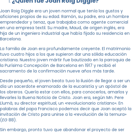
¿Quién fue Joan Roig Diggle?
Joan Roig Diggle era un joven normal que tenía los gustos y
aficiones propios de su edad. Ramón, su padre, era un hombre
emprendedor y tenaz, que trabajaba como agente comercial
en una empresa textil. Su madre, Maud, de origen inglés, era
hija de un ingeniero industrial que había fijado su residencia en
Barcelona.
La familia de Joan era profundamente creyente. El matrimonio
tuvo cuatro hijos a los que supieron dar una sólida educación
cristiana. Nuestro joven mártir fue bautizado en la parroquia de
la Purísima Concepción de Barcelona en 1917 y recibió el
sacramento de la confirmación nueve años más tarde.
Desde pequeño, el joven beato tuvo la ilusión de llegar a ser un
día un sacerdote enamorado de la eucaristía y un apóstol de
los obreros. Quería estar con ellos, para conocerlos, amarlos y
llevarles la Buena Noticia de Cristo. Joan era, según Mn. Pere
Llumà, su director espiritual, un «revolucionario cristiano». En
palabras del papa Francisco podemos decir que Joan aceptó la
invitación de Cristo para unirse a la «revolución de la ternura»
(
EG
88).
Sin embargo, pronto tuvo que abandonar el proyecto de ser