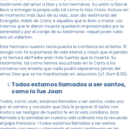
testimonio del amor a Dios y a los hermanos. Su unión a Dios le
llevó a entregar la propia vida tal como lo hizo Cristo. Incluso en
el momento más duro de su vida, Joan dio testimonio del
Evangelio. Habló de Cristo a aquellos que lo iban a matar. Los
mismos que le dieron muerte quedaron impresionados por la
serenidad y por el coraje de su testimonio: «aquel joven rubio
era un valiente».
Este hermano nuestro tenía puesta la confianza en el Señor. Él
acogió con fe la promesa de vida eterna y creyó que el perdón
y la ternura del Padre eran más fuertes que la muerte. Su
testimonio, tal como hemos escuchado en la Carta a los
romanos nos enseña que nada podrá separarnos jamás del
amor Dios que se ha manifestado en Jesucristo (cf.
Rom
8.39).
Todos estamos llamados a ser santos,
como lo fue Joan
Todos, como Joan, estamos llamados a ser santos, cada uno
por el camino y vocación que Dios le propone. El Señor nos
invita a ser testigos de nuestra fe en la vida cotidiana. Esta
llamada a la santidad en nuestra vida ordinaria nos la recuerda
el papa Francisco: «Todos estamos llamados a ser santos
viviendo con amor y ofreciendo el propio testimonio en las