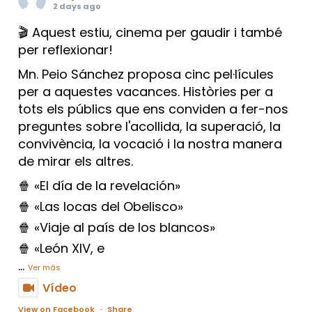
2 days ago
🎬 Aquest estiu, cinema per gaudir i també
per reflexionar!
Mn. Peio Sánchez proposa cinc pel·lícules
per a aquestes vacances. Històries per a
tots els públics que ens conviden a fer-nos
preguntes sobre l'acollida, la superació, la
convivència, la vocació i la nostra manera
de mirar els altres.
🍿 «El día de la revelación»
🍿 «Las locas del Obelisco»
🍿 «Viaje al país de los blancos»
🍿 «León XIV, e
...
Ver más
Vídeo
View on Facebook
·
Share