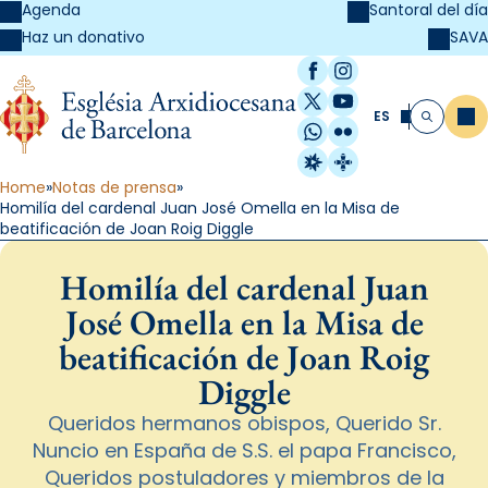
Agenda
Santoral del día
SAVA
Haz un donativo
Facebook
Instagram
X / Twitter
YouTube
ES
Me
Buscar
WhatsApp
Flickr
Radio Estel
Catalunya Cristi
Home
Notas de prensa
Homilía del cardenal Juan José Omella en la Misa de
beatificación de Joan Roig Diggle
Homilía del cardenal Juan
José Omella en la Misa de
beatificación de Joan Roig
Diggle
Queridos hermanos obispos, Querido Sr.
Nuncio en España de S.S. el papa Francisco,
Queridos postuladores y miembros de la