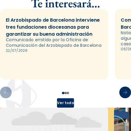
Te interesará…
El Arzobispado de Barcelona interviene
Com
tres fundaciones diocesanas para
Bar
Nota
garantizar su buena administración
algu
Comunicado emitido por la Oficina de
caso
Comunicación del Arzobispado de Barcelona
06/0
22/07/2026
Ver todo