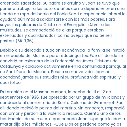
ordenado sacerdote. Su padre se arruinó y Joan se tuvo que
poner a trabajar a los catorce años como dependiente en una
tienda de ropa del barrio del Poble Sec. La experiencia laboral le
ayudará aún más a solidarizarse con los más pobres. Hará
suyas las palabras de Cristo en el Evangelio: «Al ver a las
multitudes, se compadeció de ellas porque estaban
extenuadas y abandonadas, como ovejas que no tienen
pastor» (
Mt
9,36).
Debido a su delicada situación económica, la familia se instaló
en el pueblo del Masnou para reducir gastos. Fue allí donde se
convirtió en miembro de la Federació de Joves Cristians de
Catalunya y colaboró activamente en la comunidad parroquial
de Sant Pere del Masnou. Pese a su nueva vida, Joan no
abandonó jamás sus estudios ni su profunda vida espiritual y
apostólica.
Es también en el Masnou cuando, la noche del 11 al 12 de
septiembre de 1936, fue apresado por un grupo de milicianos y
conducido al cementerio de Santa Coloma de Gramenet. Fue
allí donde recibió la palma del martirio. Sin embargo, respondió
con amor y perdón a la violencia recibida. Cuenta uno de los
testimonios de su muerte que cuando Joan supo que lo iban a
matar dijo a los milicianos: «Que Dios os perdone como yo os