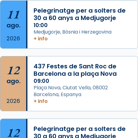
Acompanyant la història de sant Cugat, a
partir de l’Edat Mitjana sorgeix la tradició
11
Pelegrinatge per a solters de
que les santes Juliana (“relatiu a Júlia”) i
30 a 60 anys a Medjugorje
Semproniana (“relatiu a Semprònia =
ago.
10:00
eterna”) són deixebles seves. I l’any 1667, el
Medjugorje, Bòsnia i Herzegovina
2026
+ info
frare Joan Gaspar Roig, afirma en una obra
que les santes són filles de l’antiga Iluro.
Mataró en reivindicarà les relíq
...
Ver más
12
437 Festes de Sant Roc de
Foto
Barcelona a la plaça Nova
ago.
09:00
View on Facebook
·
Share
Plaça Nova, Ciutat Vella, 08002
Barcelona, Espanya
2026
+ info
12
Pelegrinatge per a solters de
30 a 60 anys a Medjugorje