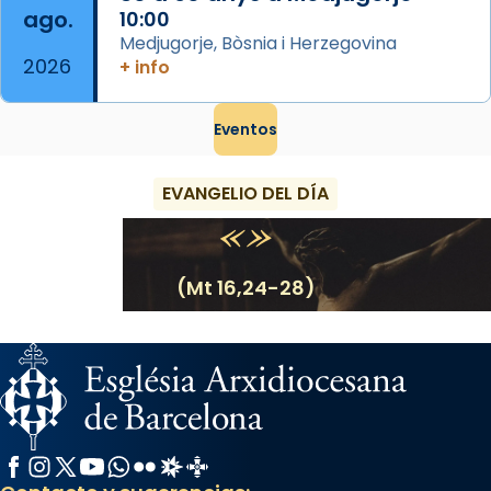
ago.
10:00
Medjugorje, Bòsnia i Herzegovina
2026
+ info
Eventos
EVANGELIO DEL DÍA
(Mt 16,24-28)
Facebook
Instagram
X / Twitter
YouTube
WhatsApp
Flickr
Radio Estel
Catalunya Cristiana