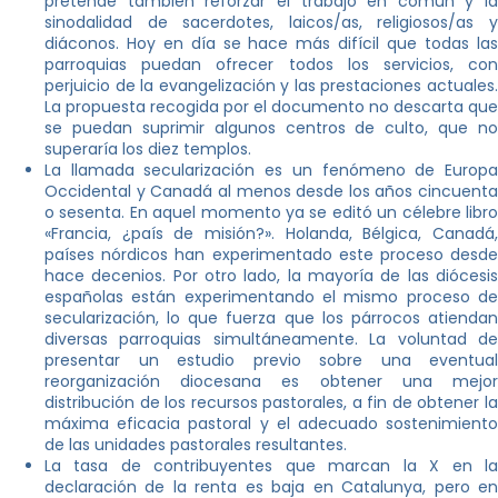
pretende también reforzar el trabajo en común y la
sinodalidad de sacerdotes, laicos/as, religiosos/as y
diáconos. Hoy en día se hace más difícil que todas las
parroquias puedan ofrecer todos los servicios, con
perjuicio de la evangelización y las prestaciones actuales.
La propuesta recogida por el documento no descarta que
se puedan suprimir algunos centros de culto, que no
superaría los diez templos.
La llamada secularización es un fenómeno de Europa
Occidental y Canadá al menos desde los años cincuenta
o sesenta. En aquel momento ya se editó un célebre libro
«Francia, ¿país de misión?». Holanda, Bélgica, Canadá,
países nórdicos han experimentado este proceso desde
hace decenios. Por otro lado, la mayoría de las diócesis
españolas están experimentando el mismo proceso de
secularización, lo que fuerza que los párrocos atiendan
diversas parroquias simultáneamente. La voluntad de
presentar un estudio previo sobre una eventual
reorganización diocesana es obtener una mejor
distribución de los recursos pastorales, a fin de obtener la
máxima eficacia pastoral y el adecuado sostenimiento
de las unidades pastorales resultantes.
La tasa de contribuyentes que marcan la X en la
declaración de la renta es baja en Catalunya, pero en