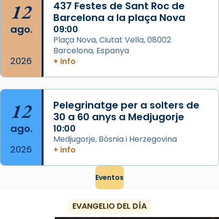
...
Ver más
12
437 Festes de Sant Roc de
Foto
Barcelona a la plaça Nova
ago.
09:00
View on Facebook
·
Share
Plaça Nova, Ciutat Vella, 08002
Barcelona, Espanya
2026
+ info
12
Pelegrinatge per a solters de
30 a 60 anys a Medjugorje
ago.
10:00
Medjugorje, Bòsnia i Herzegovina
2026
+ info
Eventos
EVANGELIO DEL DÍA