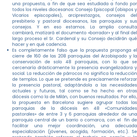
una propuesta, a fin de que sea estudiada a fondo por
todos los niveles diocesanos: Consejo Episcopal (obispos y
Vicarios episcopales), arciprestazgos, consejos del
presbiterio y pastoral diocesanos, las parroquias y sus
consejos. Y en eso estamos. La amplia consulta
cambiará, matizará el documento «borrador» y al final del
largo proceso el Sr. Cardenal y su Consejo decidirán qué
hacer y en qué cadencia.
Es completamente falso que la propuesta proponga el
cierre de 160 de las 208 parroquias del Arzobispado y la
conservación de solo 48 parroquias, con lo que se
cercenaría drásticamente la presencia evangelizadora y
social. La reducción de párrocos no significa la reducción
de templos. Lo que se pretende es precisamente reforzar
la presencia pastoral, adaptándola a las necesidades
actuales y futuras, tal como se ha hecho en otras
diócesis como la de Milán, con buenos resultados. Por ello,
la propuesta en Barcelona sugiere agrupar todas las
parroquias de la diócesis en 48 «Comunidades
pastorales» de entre 3 y 6 parroquias alrededor de una
parroquia central de un barrio o comarca, con el fin de
facilitar una mejor coordinación, una adecuada
especialización (jóvenes, acogida, formación, etc.). Se