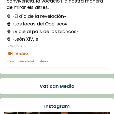
convivència, la vocació i la nostra manera
de mirar els altres.
🍿 «El día de la revelación»
🍿 «Las locas del Obelisco»
🍿 «Viaje al país de los blancos»
🍿 «León XIV, e
...
Ver más
Vídeo
View on Facebook
·
Share
Arquebisbat de Barcelona
1 week ago
Vatican Media
La Carmina va patir depressió. Fa gairebé
dos mesos, a l'Estadi Lluís Companys, la
jove va fer arribar el seu testimoni al papa
Instagram
Lleó XIV.