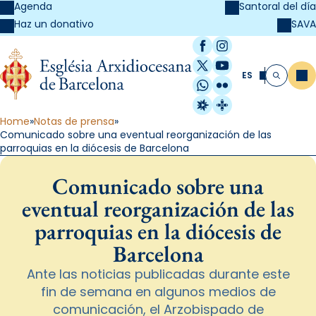
Agenda
Santoral del día
SAVA
Haz un donativo
Facebook
Instagram
X / Twitter
YouTube
ES
Me
Buscar
WhatsApp
Flickr
Radio Estel
Catalunya Cristi
Home
Notas de prensa
Comunicado sobre una eventual reorganización de las
parroquias en la diócesis de Barcelona
Comunicado sobre una
eventual reorganización de las
parroquias en la diócesis de
Barcelona
Ante las noticias publicadas durante este
fin de semana en algunos medios de
comunicación, el Arzobispado de