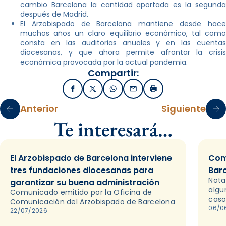
cambio Barcelona la cantidad aportada es la segunda
después de Madrid.
El Arzobispado de Barcelona mantiene desde hace
muchos años un claro equilibrio económico, tal como
consta en las auditorias anuales y en las cuentas
diocesanas, y que ahora permite afrontar la crisis
económica provocada por la actual pandemia.
Compartir:
Facebook
X / Twitter
WhatsApp
Email
Imprimir
Anterior
Siguiente
Te interesará…
El Arzobispado de Barcelona interviene
Com
tres fundaciones diocesanas para
Bar
Nota
garantizar su buena administración
algu
Comunicado emitido por la Oficina de
caso
Comunicación del Arzobispado de Barcelona
06/0
22/07/2026