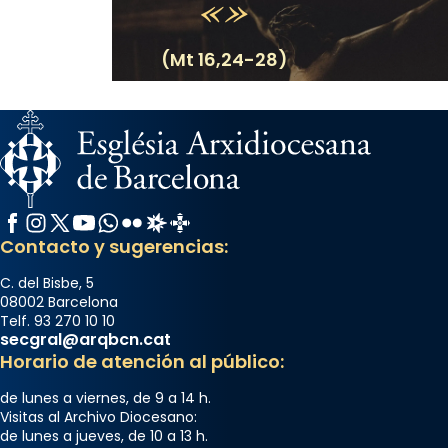
(Mt 16,24-28)
Facebook
Instagram
X / Twitter
YouTube
WhatsApp
Flickr
Radio Estel
Catalunya Cristiana
Contacto y sugerencias:
C. del Bisbe, 5
08002 Barcelona
Telf. 93 270 10 10
secgral@arqbcn.cat
Horario de atención al público:
de lunes a viernes, de 9 a 14 h.
Visitas al Archivo Diocesano:
de lunes a jueves, de 10 a 13 h.