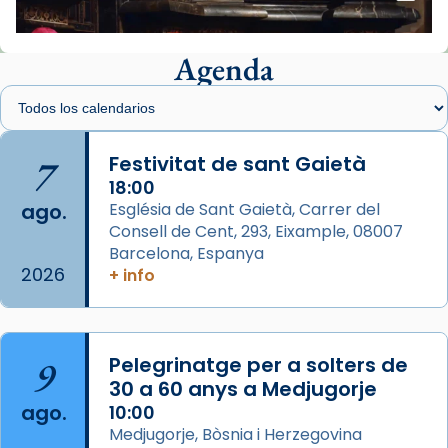
📸 J. Merino
Agenda
Foto
View on Facebook
·
Share
Arquebisbat de Barcelona
is at Catedral
7
Festivitat de sant Gaietà
de Barcelona.
2 weeks ago
18:00
ago.
Església de Sant Gaietà, Carrer del
Aquest dilluns, 27 de juliol, ha tingut lloc la
Consell de Cent, 293, Eixample, 08007
missa d’acció de gràcies en agraïment al
Barcelona, Espanya
comitè organitzador de la visita apostòlica
2026
+ info
del Sant Pare Lleó XIV a Barcelona, i als
col·laboradors, a la Catedral de Barcelona.
L’arquebisbe de Barcelona, el cardenal Joan
9
Pelegrinatge per a solters de
Josep Omella, ha presidit la missa i l’ha
30 a 60 anys a Medjugorje
concelebrat el bisbe auxiliar de Barcelona,
ago.
10:00
Mons. David Abadías.
Medjugorje, Bòsnia i Herzegovina