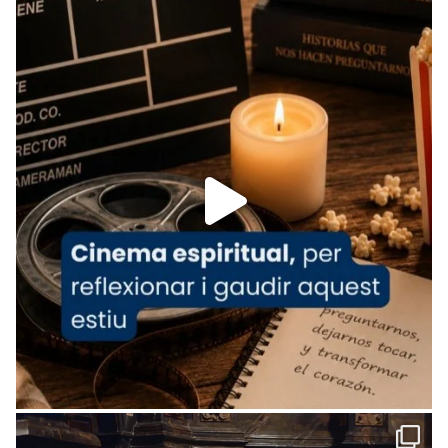
Recupera l'entrevista comp
Vatican
tican News 👇
News
www.vaticannews.va/es/iglesia/news/2026-
07/carmina-historia-depresion-papa-viaje-
espana-testimoni...
Foto
View on Facebook
·
Share
Arquebisbat de Barcelona
1 week ago
«Avui les santes Juliana i Semproniana ens
ajuden a alçar la mirada»
Mons. Sergi Gordo, bisbe de Tortosa, ha
presidit aquest 27 de juliol la missa de Les
Santes de Mataró.
🔗
tinyurl.com/cvu5jmbk