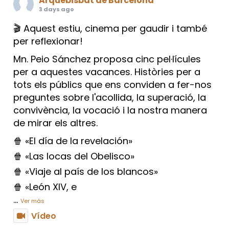
Arquebisbat de Barcelona
3 days ago
🎬 Aquest estiu, cinema per gaudir i també
per reflexionar!
Mn. Peio Sánchez proposa cinc pel·lícules
per a aquestes vacances. Històries per a
tots els públics que ens conviden a fer-nos
preguntes sobre l'acollida, la superació, la
convivència, la vocació i la nostra manera
de mirar els altres.
🍿 «El día de la revelación»
🍿 «Las locas del Obelisco»
🍿 «Viaje al país de los blancos»
🍿 «León XIV, e
...
Ver más
Vídeo