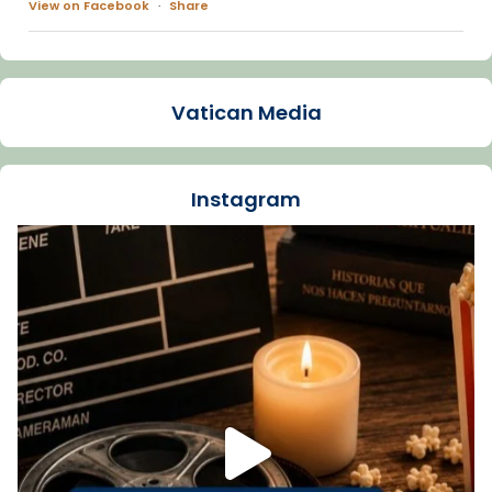
View on Facebook
·
Share
Arquebisbat de Barcelona
1 week ago
Vatican Media
La Carmina va patir depressió. Fa gairebé
dos mesos, a l'Estadi Lluís Companys, la
jove va fer arribar el seu testimoni al papa
Instagram
Lleó XIV.
Recupera l'entrevista comp
Vatican
tican News 👇
News
www.vaticannews.va/es/iglesia/news/2026-
07/carmina-historia-depresion-papa-viaje-
espana-testimoni...
Foto
View on Facebook
·
Share