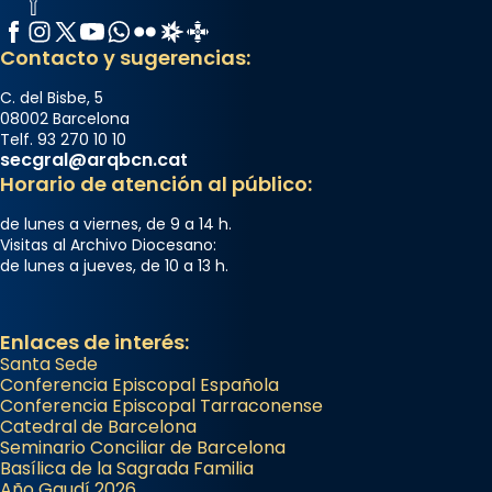
Facebook
Instagram
X / Twitter
YouTube
WhatsApp
Flickr
Radio Estel
Catalunya Cristiana
Contacto y sugerencias:
C. del Bisbe, 5
08002 Barcelona
Telf. 93 270 10 10
secgral@arqbcn.cat
Horario de atención al público:
de lunes a viernes, de 9 a 14 h.
Visitas al Archivo Diocesano:
de lunes a jueves, de 10 a 13 h.
Enlaces de interés:
Santa Sede
Conferencia Episcopal Española
Conferencia Episcopal Tarraconense
Catedral de Barcelona
Seminario Conciliar de Barcelona
Basílica de la Sagrada Familia
Año Gaudí 2026