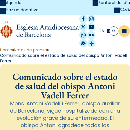
Agenda
Santoral del día
SAVA
Haz un donativo
Facebook
Instagram
X / Twitter
YouTube
ES
Me
Buscar
WhatsApp
Flickr
Radio Estel
Catalunya Cristi
Home
Notas de prensa
Comunicado sobre el estado de salud del obispo Antoni Vadell
Ferrer
Comunicado sobre el estado
de salud del obispo Antoni
Vadell Ferrer
Mons. Antoni Vadell i Ferrer, obispo auxiliar
de Barcelona, sigue hospitalizado con una
evolución grave de su enfermedad. El
obispo Antoni agradece todas los