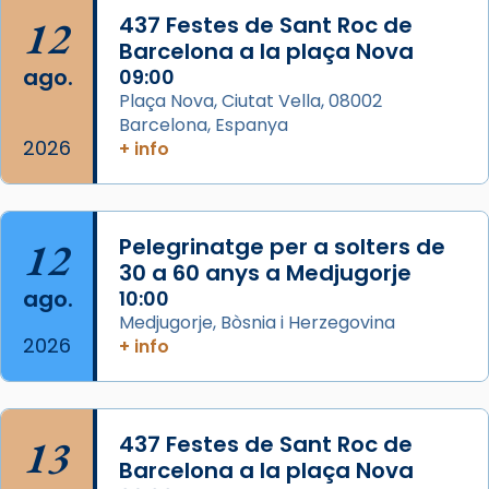
Acompanyant la història de sant Cugat, a
12
437 Festes de Sant Roc de
partir de l’Edat Mitjana sorgeix la tradició
Barcelona a la plaça Nova
que les santes Juliana (“relatiu a Júlia”) i
ago.
09:00
Semproniana (“relatiu a Semprònia =
Plaça Nova, Ciutat Vella, 08002
eterna”) són deixebles seves. I l’any 1667, el
Barcelona, Espanya
2026
frare Joan Gaspar Roig, afirma en una obra
+ info
que les santes són filles de l’antiga Iluro.
Mataró en reivindicarà les relíq
...
Ver más
12
Pelegrinatge per a solters de
Foto
30 a 60 anys a Medjugorje
ago.
10:00
View on Facebook
·
Share
Medjugorje, Bòsnia i Herzegovina
2026
+ info
13
437 Festes de Sant Roc de
Barcelona a la plaça Nova