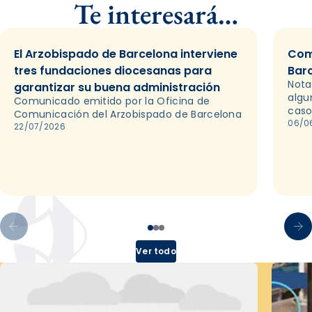
Te interesará…
El Arzobispado de Barcelona interviene
Com
tres fundaciones diocesanas para
Bar
Nota
garantizar su buena administración
algu
Comunicado emitido por la Oficina de
caso
Comunicación del Arzobispado de Barcelona
06/0
22/07/2026
Ver todo