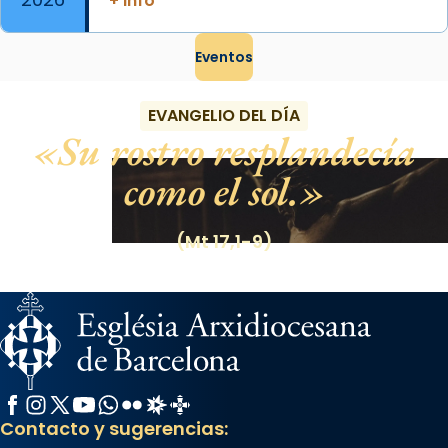
+ info
Eventos
EVANGELIO DEL DÍA
Su rostro resplandecía
como el sol.
(Mt 17,1-9)
Facebook
Instagram
X / Twitter
YouTube
WhatsApp
Flickr
Radio Estel
Catalunya Cristiana
Contacto y sugerencias: