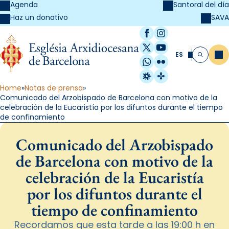
Agenda
Santoral del día
SAVA
Haz un donativo
Facebook
Instagram
X / Twitter
YouTube
ES
Me
Buscar
WhatsApp
Flickr
Radio Estel
Catalunya Cristi
Home
Notas de prensa
Comunicado del Arzobispado de Barcelona con motivo de la
celebración de la Eucaristía por los difuntos durante el tiempo
de confinamiento
Comunicado del Arzobispado
de Barcelona con motivo de la
celebración de la Eucaristía
por los difuntos durante el
tiempo de confinamiento
Recordamos que esta tarde a las 19:00 h en