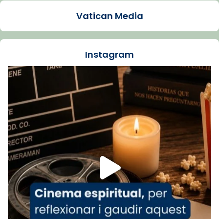
presidit aquest 27 de juliol la missa de Les
Vatican Media
Santes de Mataró.
🔗
tinyurl.com/cvu5jmbk
📸 J. Merino
Instagram
Foto
View on Facebook
·
Share
Arquebisbat de Barcelona
is at Catedral
de Barcelona.
1 week ago
Aquest dilluns, 27 de juliol, ha tingut lloc la
missa d’acció de gràcies en agraïment al
comitè organitzador de la visita apostòlica
del Sant Pare Lleó XIV a Barcelona, i als
col·laboradors, a la Catedral de Barcelona.
L’arquebisbe de Barcelona, el cardenal Joan