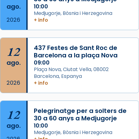
musulmanes fou venerat com a patró dels
ago.
10:00
Regnes castellans i més tard de tota
Medjugorje, Bòsnia i Herzegovina
Espanya.
2026
+ info
El seu sepulcre a Compostela fou un g
...
Ver más
Foto
12
437 Festes de Sant Roc de
Barcelona a la plaça Nova
View on Facebook
·
Share
ago.
09:00
Plaça Nova, Ciutat Vella, 08002
Barcelona, Espanya
2026
+ info
12
Pelegrinatge per a solters de
30 a 60 anys a Medjugorje
ago.
10:00
Medjugorje, Bòsnia i Herzegovina
2026