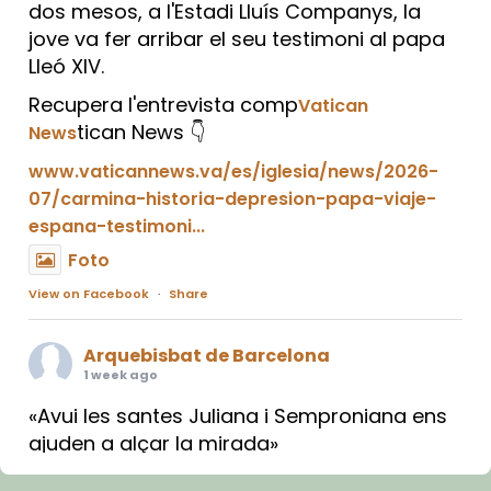
dos mesos, a l'Estadi Lluís Companys, la
jove va fer arribar el seu testimoni al papa
Lleó XIV.
Recupera l'entrevista comp
Vatican
tican News 👇
News
www.vaticannews.va/es/iglesia/news/2026-
07/carmina-historia-depresion-papa-viaje-
espana-testimoni...
Foto
View on Facebook
·
Share
Arquebisbat de Barcelona
1 week ago
«Avui les santes Juliana i Semproniana ens
ajuden a alçar la mirada»
Mons. Sergi Gordo, bisbe de Tortosa, ha