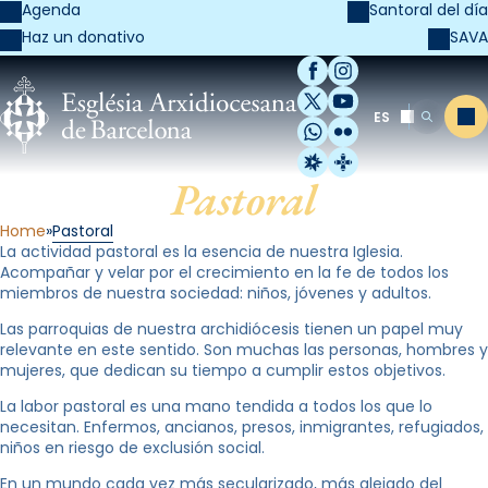
Agenda
Santoral del día
SAVA
Haz un donativo
Facebook
Instagram
X / Twitter
YouTube
ES
Me
Buscar
WhatsApp
Flickr
Radio Estel
Catalunya Cristi
Pastoral
Home
Pastoral
La actividad pastoral es la esencia de nuestra Iglesia.
Acompañar y velar por el crecimiento en la fe de todos los
miembros de nuestra sociedad: niños, jóvenes y adultos.
Las parroquias de nuestra archidiócesis tienen un papel muy
relevante en este sentido. Son muchas las personas, hombres y
mujeres, que dedican su tiempo a cumplir estos objetivos.
La labor pastoral es una mano tendida a todos los que lo
necesitan. Enfermos, ancianos, presos, inmigrantes, refugiados,
niños en riesgo de exclusión social.
En un mundo cada vez más secularizado, más alejado del