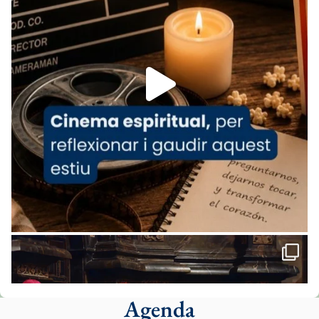
07/carmina-historia-depresion-papa-viaje-
espana-testimoni...
Foto
View on Facebook
·
Share
Arquebisbat de Barcelona
1 week ago
«Avui les santes Juliana i Semproniana ens
ajuden a alçar la mirada»
Mons. Sergi Gordo, bisbe de Tortosa, ha
presidit aquest 27 de juliol la missa de Les
Santes de Mataró.
🔗
tinyurl.com/cvu5jmbk
📸 J. Merino
Agenda
Foto