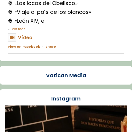
🍿 «Las locas del Obelisco»
🍿 «Viaje al país de los blancos»
🍿 «León XIV, e
...
Ver más
Vídeo
View on Facebook
·
Share
Arquebisbat de Barcelona
1 week ago
Vatican Media
La Carmina va patir depressió. Fa gairebé
dos mesos, a l'Estadi Lluís Companys, la
jove va fer arribar el seu testimoni al papa
Instagram
Lleó XIV.
Recupera l'entrevista comp
Vatican
tican News 👇
News
www.vaticannews.va/es/iglesia/news/2026-