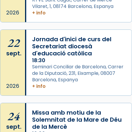
Vilaret, 1, 08174 Barcelona, Espanya
2026
+ info
Arquebisbat de Barcelona
2 weeks ago
Memòria de les santes Juliana i
Semproniana, verges i màrtirs.
22
Jornada d'inici de curs del
Secretariat diocesà
Acompanyant la història de sant Cugat, a
sept.
d'educació catòlica
partir de l’Edat Mitjana sorgeix la tradició
18:30
que les santes Juliana (“relatiu a Júlia”) i
Seminari Conciliar de Barcelona, Carrer
Semproniana (“relatiu a Semprònia =
de la Diputació, 231, Eixample, 08007
eterna”) són deixebles seves. I l’any 1667, el
Barcelona, Espanya
frare Joan Gaspar Roig, afirma en una obra
2026
+ info
que les santes són filles de l’antiga Iluro.
Mataró en reivindicarà les relíq
...
Ver más
24
Missa amb motiu de la
Foto
Solemnitat de la Mare de Déu
sept.
de la Mercè
View on Facebook
·
Share