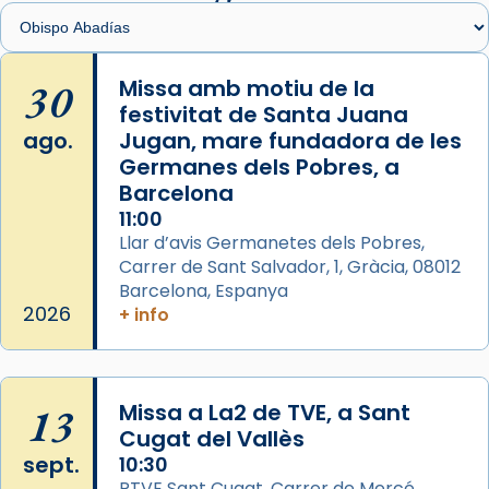
View on Facebook
·
Share
Arquebisbat de Barcelona
is at Catedral
30
Missa amb motiu de la
de Barcelona.
festivitat de Santa Juana
1 week ago
ago.
Jugan, mare fundadora de les
Aquest dilluns, 27 de juliol, ha tingut lloc la
Germanes dels Pobres, a
missa d’acció de gràcies en agraïment al
Barcelona
comitè organitzador de la visita apostòlica
11:00
del Sant Pare Lleó XIV a Barcelona, i als
Llar d’avis Germanetes dels Pobres,
col·laboradors, a la Catedral de Barcelona.
Carrer de Sant Salvador, 1, Gràcia, 08012
Barcelona, Espanya
L’arquebisbe de Barcelona, el cardenal Joan
2026
+ info
Josep Omella, ha presidit la missa i l’ha
concelebrat el bisbe auxiliar de Barcelona,
Mons. David Abadías.
13
Missa a La2 de TVE, a Sant
📸 Dr. G. Simón
Cugat del Vallès
Foto
sept.
10:30
View on Facebook
·
Share
RTVE Sant Cugat, Carrer de Mercé