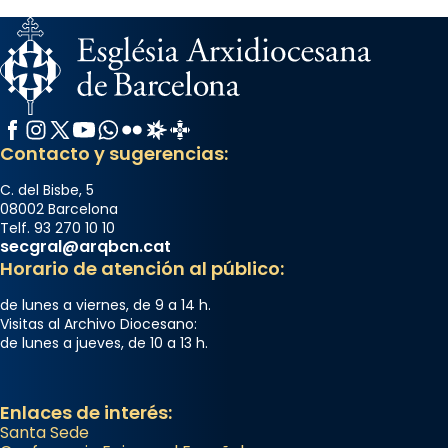
Facebook
Instagram
X / Twitter
YouTube
WhatsApp
Flickr
Radio Estel
Catalunya Cristiana
Contacto y sugerencias:
C. del Bisbe, 5
08002 Barcelona
Telf. 93 270 10 10
secgral@arqbcn.cat
Horario de atención al público:
de lunes a viernes, de 9 a 14 h.
Visitas al Archivo Diocesano:
de lunes a jueves, de 10 a 13 h.
Enlaces de interés:
Santa Sede