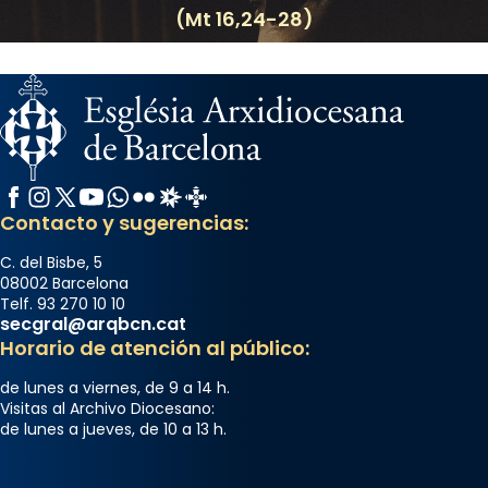
(Mt 16,24-28)
View on Facebook
·
Share
Arquebisbat de Barcelona
2 weeks ago
Memòria de les santes Juliana i
Semproniana, verges i màrtirs.
Facebook
Instagram
X / Twitter
YouTube
WhatsApp
Flickr
Radio Estel
Catalunya Cristiana
Acompanyant la història de sant Cugat, a
Contacto y sugerencias:
partir de l’Edat Mitjana sorgeix la tradició
que les santes Juliana (“relatiu a Júlia”) i
C. del Bisbe, 5
08002 Barcelona
Semproniana (“relatiu a Semprònia =
Telf. 93 270 10 10
eterna”) són deixebles seves. I l’any 1667, el
secgral@arqbcn.cat
frare Joan Gaspar Roig, afirma en una obra
Horario de atención al público:
que les santes són filles de l’antiga Iluro.
de lunes a viernes, de 9 a 14 h.
Mataró en reivindicarà les relíq
Visitas al Archivo Diocesano:
...
Ver más
de lunes a jueves, de 10 a 13 h.
Foto