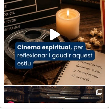
www.vaticannews.va/es/iglesia/news/2026-
07/carmina-historia-depresion-papa-viaje-
espana-testimoni...
Foto
View on Facebook
·
Share
Arquebisbat de Barcelona
1 week ago
«Avui les santes Juliana i Semproniana ens
ajuden a alçar la mirada»
Mons. Sergi Gordo, bisbe de Tortosa, ha
presidit aquest 27 de juliol la missa de Les
Santes de Mataró.
🔗
tinyurl.com/cvu5jmbk
📸 J. Merino