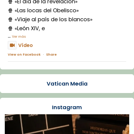
🍿 «El día de la revelación»
🍿 «Las locas del Obelisco»
🍿 «Viaje al país de los blancos»
🍿 «León XIV, e
...
Ver más
Vídeo
View on Facebook
·
Share
Arquebisbat de Barcelona
1 week ago
Vatican Media
La Carmina va patir depressió. Fa gairebé
dos mesos, a l'Estadi Lluís Companys, la
jove va fer arribar el seu testimoni al papa
Instagram
Lleó XIV.
Recupera l'entrevista comp
Vatican
tican News 👇
News