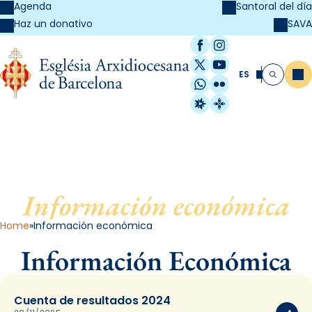
Agenda
Santoral del día
SAVA
Haz un donativo
Facebook
Instagram
X / Twitter
YouTube
ES
Me
Buscar
WhatsApp
Flickr
Radio Estel
Catalunya Cristi
Información económica
Home
Información económica
Información Económica
Cuenta de resultados 2024