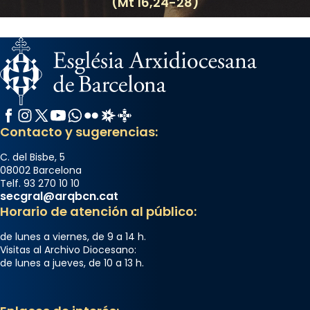
(Mt 16,24-28)
Facebook
Instagram
X / Twitter
YouTube
WhatsApp
Flickr
Radio Estel
Catalunya Cristiana
Contacto y sugerencias:
C. del Bisbe, 5
08002 Barcelona
Telf. 93 270 10 10
secgral@arqbcn.cat
Horario de atención al público:
de lunes a viernes, de 9 a 14 h.
Visitas al Archivo Diocesano:
de lunes a jueves, de 10 a 13 h.