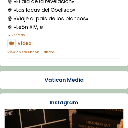
🍿 «El día de la revelación»
🍿 «Las locas del Obelisco»
🍿 «Viaje al país de los blancos»
🍿 «León XIV, e
...
Ver más
Vídeo
View on Facebook
·
Share
Arquebisbat de Barcelona
1 week ago
Vatican Media
La Carmina va patir depressió. Fa gairebé
dos mesos, a l'Estadi Lluís Companys, la
jove va fer arribar el seu testimoni al papa
Instagram
Lleó XIV.
Recupera l'entrevista comp
Vatican
tican News 👇
News