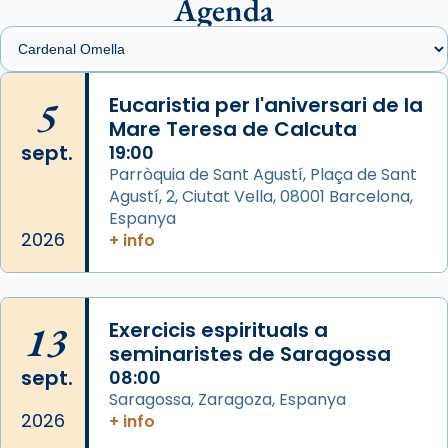
Agenda
Foto
View on Facebook
·
Share
Arquebisbat de Barcelona
is at Catedral
5
Eucaristia per l'aniversari de la
de Barcelona.
Mare Teresa de Calcuta
1 week ago
sept.
19:00
Aquest dilluns, 27 de juliol, ha tingut lloc la
Parròquia de Sant Agustí, Plaça de Sant
missa d’acció de gràcies en agraïment al
Agustí, 2, Ciutat Vella, 08001 Barcelona,
comitè organitzador de la visita apostòlica
Espanya
del Sant Pare Lleó XIV a Barcelona, i als
2026
+ info
col·laboradors, a la Catedral de Barcelona.
L’arquebisbe de Barcelona, el cardenal Joan
Josep Omella, ha presidit la missa i l’ha
13
Exercicis espirituals a
concelebrat el bisbe auxiliar de Barcelona,
seminaristes de Saragossa
Mons. David Abadías.
sept.
08:00
Saragossa, Zaragoza, Espanya
📸 Dr. G. Simón
2026
+ info
Foto