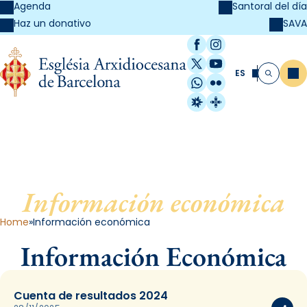
Agenda
Santoral del día
SAVA
Haz un donativo
Facebook
Instagram
X / Twitter
YouTube
ES
Me
Buscar
WhatsApp
Flickr
Radio Estel
Catalunya Cristi
Información económica
Home
Información económica
Información Económica
Cuenta de resultados 2024