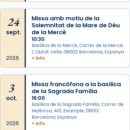
View on Facebook
·
Share
24
Missa amb motiu de la
Arquebisbat de Barcelona
Solemnitat de la Mare de Déu
2 weeks ago
sept.
de la Mercè
Memòria de les santes Juliana i
10:30
Semproniana, verges i màrtirs.
Basílica de la Mercè, Carrer de la Mercè,
1, Ciutat Vella, 08002 Barcelona, Espanya
Acompanyant la història de sant Cugat, a
2026
+ info
partir de l’Edat Mitjana sorgeix la tradició
que les santes Juliana (“relatiu a Júlia”) i
Semproniana (“relatiu a Semprònia =
3
Missa francòfona a la basílica
eterna”) són deixebles seves. I l’any 1667, el
de la Sagrada Família
frare Joan Gaspar Roig, afirma en una obra
oct.
16:00
que les santes són filles de l’antiga Iluro.
Basílica de la Sagrada Família, Carrer de
Mataró en reivindicarà les relíq
Mallorca, 401, Eixample, 08013
...
Ver más
Barcelona, Espanya
Foto
2026
+ info