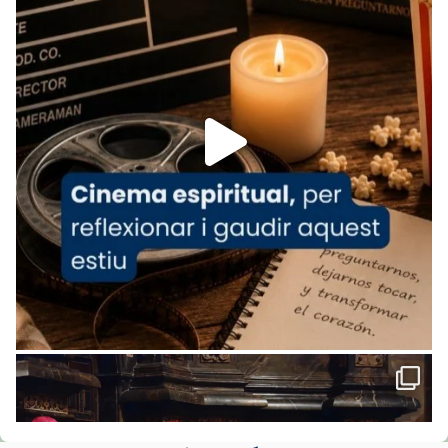
www.vaticannews.va/es/iglesia/news/2026-
07/carmina-historia-depresion-papa-viaje-
espana-testimoni...
Foto
View on Facebook
·
Share
Arquebisbat de Barcelona
1 week ago
«Avui les santes Juliana i Semproniana ens
ajuden a alçar la mirada»
Mons. Sergi Gordo, bisbe de Tortosa, ha
presidit aquest 27 de juliol la missa de Les
Santes de Mataró.
🔗
tinyurl.com/cvu5jmbk
📸 J. Merino