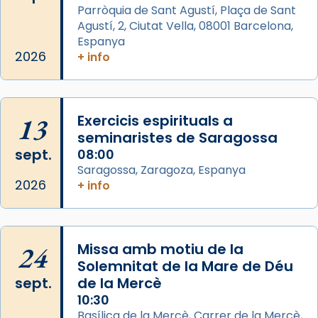
Parròquia de Sant Agustí, Plaça de Sant
que les santes Juliana (“relatiu a Júlia”) i
Agustí, 2, Ciutat Vella, 08001 Barcelona,
Semproniana (“relatiu a Semprònia =
Espanya
eterna”) són deixebles seves. I l’any 1667, el
2026
+ info
frare Joan Gaspar Roig, afirma en una obra
que les santes són filles de l’antiga Iluro.
Mataró en reivindicarà les relíq
...
13
Exercicis espirituals a
Ver más
seminaristes de Saragossa
Foto
sept.
08:00
View on Facebook
·
Share
Saragossa, Zaragoza, Espanya
2026
+ info
Arquebisbat de Barcelona
2 weeks ago
Jaume, fill de Zebedeu, és juntament amb el
24
Missa amb motiu de la
seu germà Joan i Pere un dels que
Solemnitat de la Mare de Déu
acompanyava més de prop Jesús.
sept.
de la Mercè
10:30
Segons el llibre dels Fets (12,2) fou el primer
Basílica de la Mercè, Carrer de la Mercè,