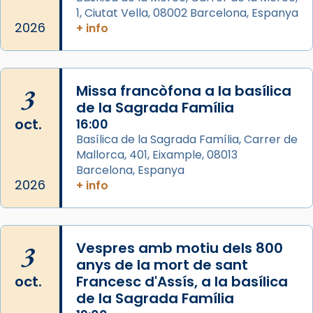
apòstol màrtir, decapitat a Jerusalem per
1, Ciutat Vella, 08002 Barcelona, Espanya
Herodes Agripa (vers l'any 44).
2026
+ info
Patró de Galícia, després de les invasions
musulmanes fou venerat com a patró dels
Regnes castellans i més tard de tota
3
Missa francòfona a la basílica
Espanya.
de la Sagrada Família
El seu sepulcre a Compostela fou un g
oct.
16:00
...
Basílica de la Sagrada Família, Carrer de
Ver más
Mallorca, 401, Eixample, 08013
Foto
Barcelona, Espanya
2026
View on Facebook
+ info
·
Share
3
Vespres amb motiu dels 800
anys de la mort de sant
oct.
Francesc d'Assís, a la basílica
de la Sagrada Família