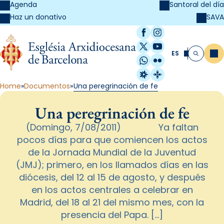
Agenda
Santoral del día
SAVA
Haz un donativo
Facebook
Instagram
X / Twitter
YouTube
ES
Me
Buscar
WhatsApp
Flickr
Radio Estel
Catalunya Cristi
Home
Documentos
Una peregrinación de fe
Una peregrinación de fe
(Domingo, 7/08/2011) Ya faltan
pocos días para que comiencen los actos
de la Jornada Mundial de la Juventud
(JMJ); primero, en los llamados días en las
diócesis, del 12 al 15 de agosto, y después
en los actos centrales a celebrar en
Madrid, del 18 al 21 del mismo mes, con la
presencia del Papa. […]