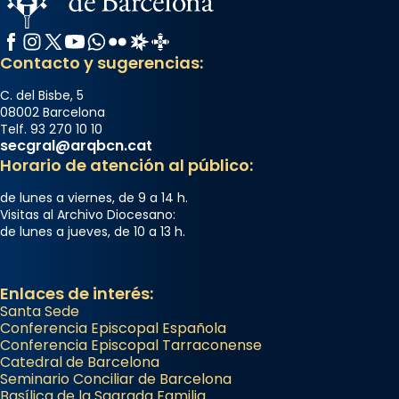
Facebook
Instagram
X / Twitter
YouTube
WhatsApp
Flickr
Radio Estel
Catalunya Cristiana
Contacto y sugerencias:
C. del Bisbe, 5
08002 Barcelona
Telf. 93 270 10 10
secgral@arqbcn.cat
Horario de atención al público:
de lunes a viernes, de 9 a 14 h.
Visitas al Archivo Diocesano:
de lunes a jueves, de 10 a 13 h.
Enlaces de interés:
Santa Sede
Conferencia Episcopal Española
Conferencia Episcopal Tarraconense
Catedral de Barcelona
Seminario Conciliar de Barcelona
Basílica de la Sagrada Familia