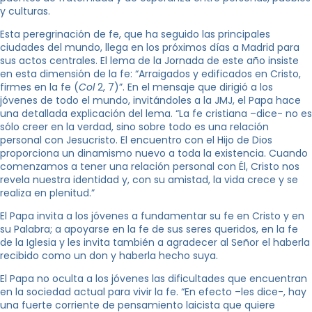
y culturas.
Esta peregrinación de fe, que ha seguido las principales
ciudades del mundo, llega en los próximos días a Madrid para
sus actos centrales. El lema de la Jornada de este año insiste
en esta dimensión de la fe: “Arraigados y edificados en Cristo,
firmes en la fe (
Col
2, 7)”. En el mensaje que dirigió a los
jóvenes de todo el mundo, invitándoles a la JMJ, el Papa hace
una detallada explicación del lema. “La fe cristiana –dice- no es
sólo creer en la verdad, sino sobre todo es una relación
personal con Jesucristo. El encuentro con el Hijo de Dios
proporciona un dinamismo nuevo a toda la existencia. Cuando
comenzamos a tener una relación personal con Él, Cristo nos
revela nuestra identidad y, con su amistad, la vida crece y se
realiza en plenitud.”
El Papa invita a los jóvenes a fundamentar su fe en Cristo y en
su Palabra; a apoyarse en la fe de sus seres queridos, en la fe
de la Iglesia y les invita también a agradecer al Señor el haberla
recibido como un don y haberla hecho suya.
El Papa no oculta a los jóvenes las dificultades que encuentran
en la sociedad actual para vivir la fe. “En efecto –les dice-, hay
una fuerte corriente de pensamiento laicista que quiere