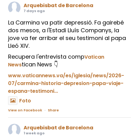
Arquebisbat de Barcelona
7 days ago
La Carmina va patir depressió. Fa gairebé
dos mesos, a l'Estadi Lluís Companys, la
jove va fer arribar el seu testimoni al papa
Lleó XIV.
Recupera l'entrevista comp
Vatican
tican News 👇
News
www.vaticannews.va/es/iglesia/news/2026-
07/carmina-historia-depresion-papa-viaje-
espana-testimoni...
Foto
View on Facebook
·
Share
Arquebisbat de Barcelona
1 week ago