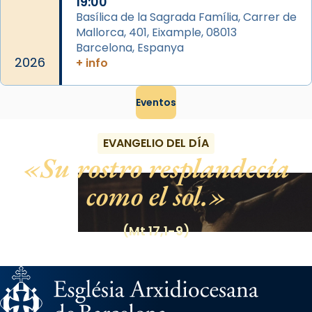
19:00
Basílica de la Sagrada Família, Carrer de
Mallorca, 401, Eixample, 08013
Barcelona, Espanya
2026
+ info
Eventos
EVANGELIO DEL DÍA
Su rostro resplandecía
como el sol.
(Mt 17,1-9)