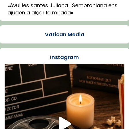
«Avui les santes Juliana i Semproniana ens
ajuden a alçar la mirada»
Mons. Sergi Gordo, bisbe de Tortosa, ha
presidit aquest 27 de juliol la missa de Les
Vatican Media
Santes de Mataró.
🔗
tinyurl.com/cvu5jmbk
📸 J. Merino
Instagram
Foto
View on Facebook
·
Share
Arquebisbat de Barcelona
is at Catedral
de Barcelona.
1 week ago
Aquest dilluns, 27 de juliol, ha tingut lloc la
missa d’acció de gràcies en agraïment al
comitè organitzador de la visita apostòlica