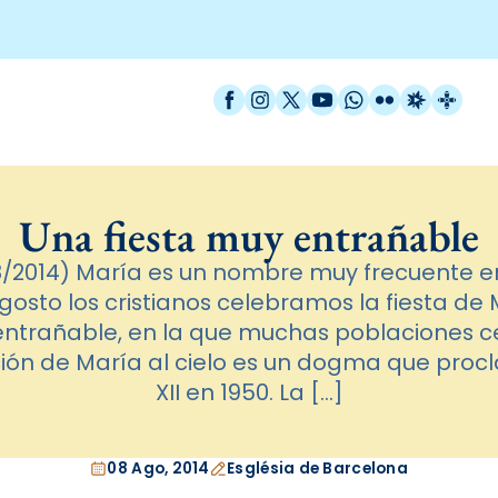
Facebook
Instagram
X / Twitter
YouTube
WhatsApp
Flickr
Radio Est
Catal
Una fiesta muy entrañable
/2014) María es un nombre muy frecuente en
sto los cristianos celebramos la fiesta de 
entrañable, en la que muchas poblaciones ce
ión de María al cielo es un dogma que proc
XII en 1950. La […]
08 Ago, 2014
Església de Barcelona