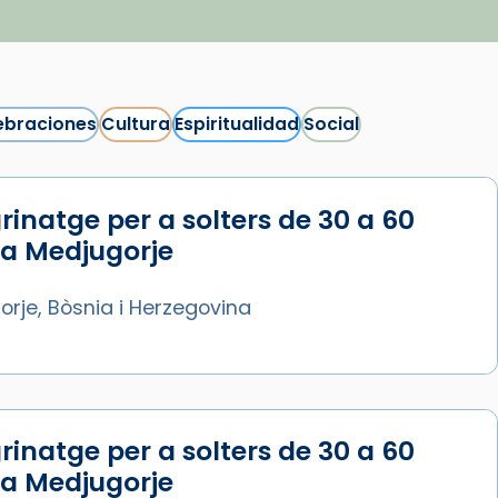
ebraciones
Cultura
Espiritualidad
Social
rinatge per a solters de 30 a 60
Síguenos en Instagram
 a Medjugorje
Cargar más...
rje, Bòsnia i Herzegovina
rinatge per a solters de 30 a 60
 a Medjugorje