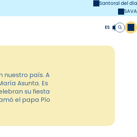
Santoral del día
SAVA
el
unya Cristiana
ES
M
Buscar
 nuestro país. A
María Asunta. Es
lebran su fiesta
lamó el papa Pío