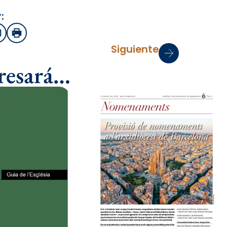
:
sApp
Email
Imprimir
Siguiente
eresará…