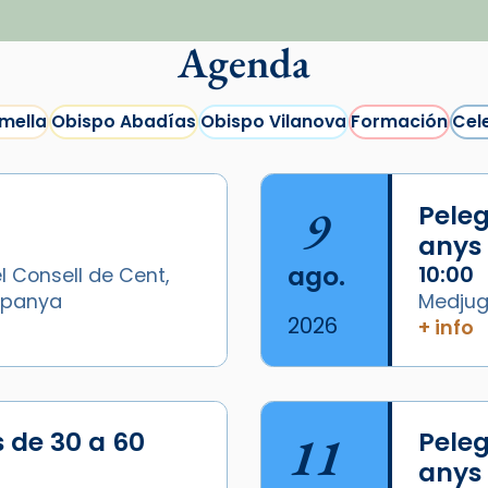
Agenda
mella
Obispo Abadías
Obispo Vilanova
Formación
Cel
9
Peleg
anys
ago.
10:00
l Consell de Cent,
Espanya
Medjugo
2026
+ info
/2026-
s de 30 a 60
11
Peleg
anys