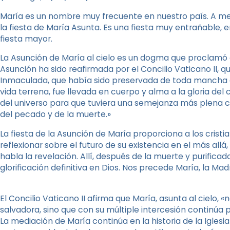
María es un nombre muy frecuente en nuestro país. A me
la fiesta de María Asunta. Es una fiesta muy entrañable,
fiesta mayor.
La Asunción de María al cielo es un dogma que proclamó el
Asunción ha sido reafirmada por el Concilio Vaticano II, que
Inmaculada, que había sido preservada de toda mancha d
vida terrena, fue llevada en cuerpo y alma a la gloria del 
del universo para que tuviera una semejanza más plena co
del pecado y de la muerte.»
La fiesta de la Asunción de María proporciona a los crist
reflexionar sobre el futuro de su existencia en el más allá,
habla la revelación. Allí, después de la muerte y purific
glorificación definitiva en Dios. Nos precede María, la Ma
El Concilio Vaticano II afirma que María, asunta al cielo,
salvadora, sino que con su múltiple intercesión continúa 
La mediación de María continúa en la historia de la Igles