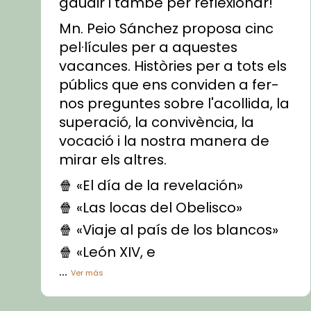
gaudir i també per reflexionar!
Mn. Peio Sánchez proposa cinc
pel·lícules per a aquestes
vacances. Històries per a tots els
públics que ens conviden a fer-
nos preguntes sobre l'acollida, la
superació, la convivència, la
vocació i la nostra manera de
mirar els altres.
🍿 «El día de la revelación»
🍿 «Las locas del Obelisco»
🍿 «Viaje al país de los blancos»
🍿 «León XIV, e
...
Ver más
Vídeo