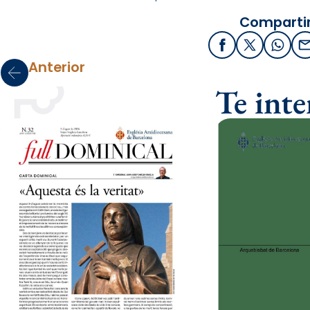
Compartir
Facebook
X / Twitter
What
Anterior
Te int