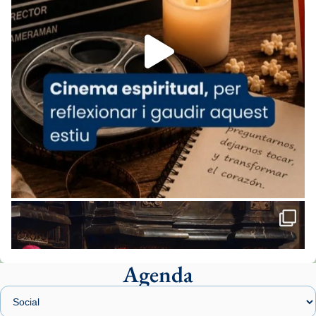
Foto
View on Facebook
·
Share
Arquebisbat de Barcelona
2 weeks ago
«Avui les santes Juliana i Semproniana ens
ajuden a alçar la mirada»
Mons. Sergi Gordo, bisbe de Tortosa, ha
presidit aquest 27 de juliol la missa de Les
Santes de Mataró.
🔗
tinyurl.com/cvu5jmbk
📸 J. Merino
Agenda
Foto
View on Facebook
·
Share