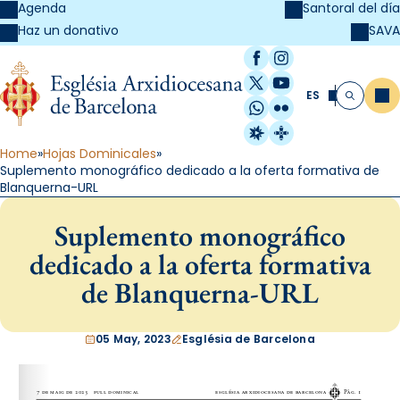
Agenda
Santoral del día
SAVA
Haz un donativo
Facebook
Instagram
X / Twitter
YouTube
ES
Me
Buscar
WhatsApp
Flickr
Radio Estel
Catalunya Cristi
Home
Hojas Dominicales
Suplemento monográfico dedicado a la oferta formativa de
Blanquerna-URL
Suplemento monográfico
dedicado a la oferta formativa
de Blanquerna-URL
05 May, 2023
Església de Barcelona