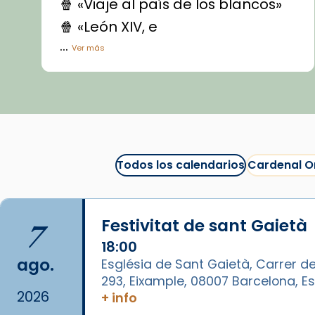
🍿 «Viaje al país de los blancos»
🍿 «León XIV, e
...
Ver más
Vídeo
View on Facebook
·
Share
Arquebisbat de Barcelona
1 week ago
Todos los calendarios
Cardenal O
La Carmina va patir depressió.
Fa gairebé dos mesos, a l'Estadi
Lluís Companys, la jove va fer
7
Festivitat de sant Gaietà
arribar el seu testimoni al papa
Lleó XIV.
18:00
ago.
Església de Sant Gaietà, Carrer de
Recupera l'entrevista
293, Eixample, 08007 Barcelona, 
comp
tican News 👇
Vatican News
2026
+ info