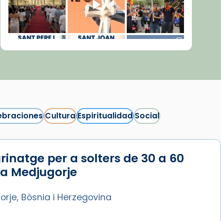
ebraciones
Cultura
Espiritualidad
Social
rinatge per a solters de 30 a 60
Síguenos en Instagram
 a Medjugorje
Cargar más...
rje, Bòsnia i Herzegovina