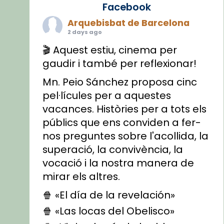
Facebook
Arquebisbat de Barcelona
2 days ago
🎬 Aquest estiu, cinema per
gaudir i també per reflexionar!
Mn. Peio Sánchez proposa cinc
pel·lícules per a aquestes
vacances. Històries per a tots els
públics que ens conviden a fer-
nos preguntes sobre l'acollida, la
superació, la convivència, la
vocació i la nostra manera de
mirar els altres.
🍿 «El día de la revelación»
🍿 «Las locas del Obelisco»