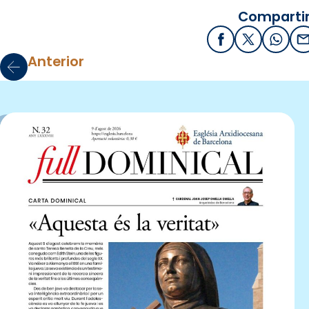
Compartir
Facebook
X / Twitter
What
E
Anterior