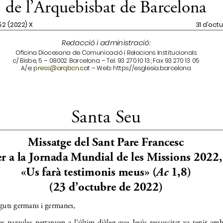
A/e: 
 – Web: https://esglesia.barcelona
press@arqbcn.cat