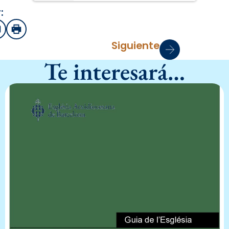
:
sApp
mail
Imprimir
Siguiente
Te interesará…