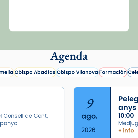
Agenda
mella
Obispo Abadías
Obispo Vilanova
Formación
Cel
9
Peleg
anys
ago.
10:00
l Consell de Cent,
Espanya
Medjugo
2026
+ info