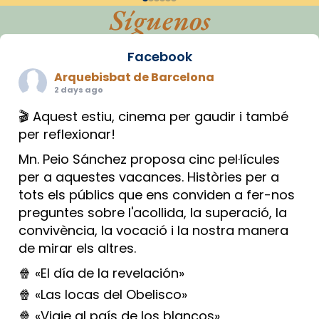
Síguenos
Facebook
Arquebisbat de Barcelona
2 days ago
🎬 Aquest estiu, cinema per gaudir i també
per reflexionar!
Mn. Peio Sánchez proposa cinc pel·lícules
per a aquestes vacances. Històries per a
tots els públics que ens conviden a fer-nos
preguntes sobre l'acollida, la superació, la
convivència, la vocació i la nostra manera
de mirar els altres.
🍿 «El día de la revelación»
🍿 «Las locas del Obelisco»
🍿 «Viaje al país de los blancos»