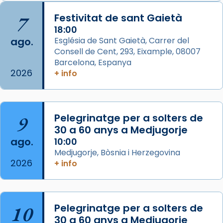
Arquebisbat de Barcelona
is at Catedral
7
Festivitat de sant Gaietà
de Barcelona.
2 weeks ago
18:00
ago.
Església de Sant Gaietà, Carrer del
Aquest dilluns, 27 de juliol, ha tingut lloc la
Consell de Cent, 293, Eixample, 08007
missa d’acció de gràcies en agraïment al
Barcelona, Espanya
comitè organitzador de la visita apostòlica
2026
+ info
del Sant Pare Lleó XIV a Barcelona, i als
col·laboradors, a la Catedral de Barcelona.
L’arquebisbe de Barcelona, el cardenal Joan
9
Pelegrinatge per a solters de
Josep Omella, ha presidit la missa i l’ha
30 a 60 anys a Medjugorje
concelebrat el bisbe auxiliar de Barcelona,
ago.
10:00
Mons. David Abadías.
Medjugorje, Bòsnia i Herzegovina
2026
+ info
📸 Dr. G. Simón
Foto
View on Facebook
·
Share
10
Pelegrinatge per a solters de
30 a 60 anys a Medjugorje