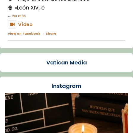
🍿 «León XIV, e
...
Ver más
Vídeo
View on Facebook
·
Share
Arquebisbat de Barcelona
1 week ago
Vatican Media
La Carmina va patir depressió. Fa gairebé
dos mesos, a l'Estadi Lluís Companys, la
jove va fer arribar el seu testimoni al papa
Instagram
Lleó XIV.
Recupera l'entrevista comp
Vatican
tican News 👇
News
www.vaticannews.va/es/iglesia/news/2026-
07/carmina-historia-depresion-papa-viaje-
espana-testimoni...