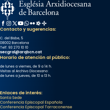
Facebook
Instagram
X / Twitter
YouTube
WhatsApp
Flickr
Radio Estel
Catalunya Cristiana
Contacto y sugerencias:
C. del Bisbe, 5
08002 Barcelona
Telf. 93 270 10 10
secgral@arqbcn.cat
Horario de atención al público:
de lunes a viernes, de 9 a 14 h.
Visitas al Archivo Diocesano:
de lunes a jueves, de 10 a 13 h.
Enlaces de interés:
Santa Sede
Conferencia Episcopal Española
Conferencia Episcopal Tarraconense