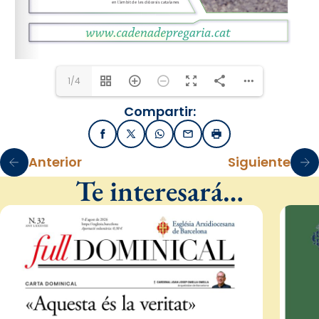
www.cadenadepregaria.cat
1/4
Compartir:
Facebook
X / Twitter
WhatsApp
Email
Imprimir
Anterior
Siguiente
Te interesará…