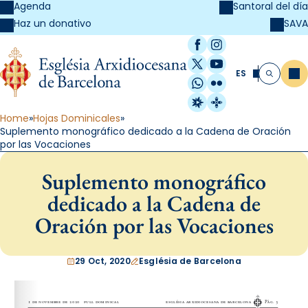
Agenda
Santoral del día
SAVA
Haz un donativo
Facebook
Instagram
X / Twitter
YouTube
ES
Me
Buscar
WhatsApp
Flickr
Radio Estel
Catalunya Cristi
Home
Hojas Dominicales
Suplemento monográfico dedicado a la Cadena de Oración
por las Vocaciones
Suplemento monográfico
dedicado a la Cadena de
Oración por las Vocaciones
29 Oct, 2020
Església de Barcelona