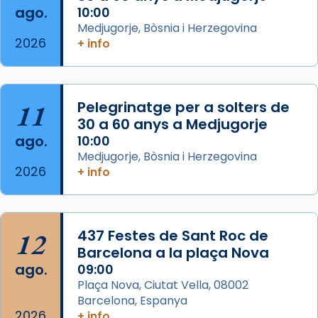
Arquebisbat de Barcelona
ago.
10:00
2 weeks ago
Medjugorje, Bòsnia i Herzegovina
2026
Memòria de les santes Juliana i
+ info
Semproniana, verges i màrtirs.
Acompanyant la història de sant Cugat, a
partir de l’Edat Mitjana sorgeix la tradició
11
Pelegrinatge per a solters de
que les santes Juliana (“relatiu a Júlia”) i
30 a 60 anys a Medjugorje
Semproniana (“relatiu a Semprònia =
ago.
10:00
eterna”) són deixebles seves. I l’any 1667, el
Medjugorje, Bòsnia i Herzegovina
2026
+ info
frare Joan Gaspar Roig, afirma en una obra
que les santes són filles de l’antiga Iluro.
Mataró en reivindicarà les relíq
...
Ver más
12
437 Festes de Sant Roc de
Foto
Barcelona a la plaça Nova
ago.
09:00
View on Facebook
·
Share
Plaça Nova, Ciutat Vella, 08002
Barcelona, Espanya
2026
+ info