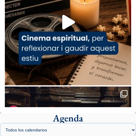
Foto
View on Facebook
·
Share
Arquebisbat de Barcelona
1 week ago
«Avui les santes Juliana i Semproniana ens
ajuden a alçar la mirada»
Mons. Sergi Gordo, bisbe de Tortosa, ha
presidit aquest 27 de juliol la missa de Les
Santes de Mataró.
🔗
tinyurl.com/cvu5jmbk
📸 J. Merino
Agenda
Foto
View on Facebook
·
Share