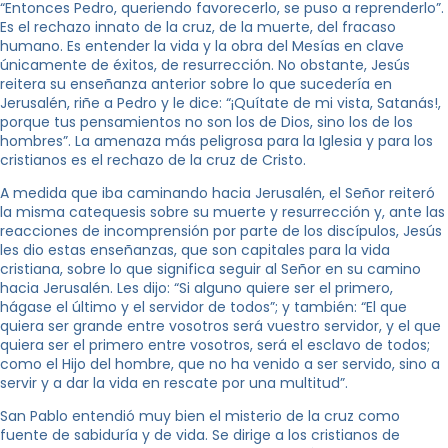
“Entonces Pedro, queriendo favorecerlo, se puso a reprenderlo”.
Es el rechazo innato de la cruz, de la muerte, del fracaso
humano. Es entender la vida y la obra del Mesías en clave
únicamente de éxitos, de resurrección. No obstante, Jesús
reitera su enseñanza anterior sobre lo que sucedería en
Jerusalén, riñe a Pedro y le dice: “¡Quítate de mi vista, Satanás!,
porque tus pensamientos no son los de Dios, sino los de los
hombres”. La amenaza más peligrosa para la Iglesia y para los
cristianos es el rechazo de la cruz de Cristo.
A medida que iba caminando hacia Jerusalén, el Señor reiteró
la misma catequesis sobre su muerte y resurrección y, ante las
reacciones de incomprensión por parte de los discípulos, Jesús
les dio estas enseñanzas, que son capitales para la vida
cristiana, sobre lo que significa seguir al Señor en su camino
hacia Jerusalén. Les dijo: “Si alguno quiere ser el primero,
hágase el último y el servidor de todos”; y también: “El que
quiera ser grande entre vosotros será vuestro servidor, y el que
quiera ser el primero entre vosotros, será el esclavo de todos;
como el Hijo del hombre, que no ha venido a ser servido, sino a
servir y a dar la vida en rescate por una multitud”.
San Pablo entendió muy bien el misterio de la cruz como
fuente de sabiduría y de vida. Se dirige a los cristianos de