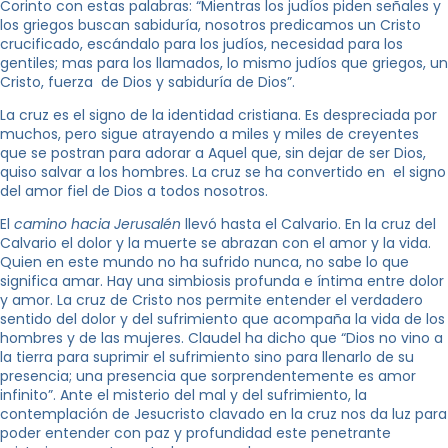
Corinto con estas palabras: “Mientras los judíos piden señales y
los griegos buscan sabiduría, nosotros predicamos un Cristo
crucificado, escándalo para los judíos, necesidad para los
gentiles; mas para los llamados, lo mismo judíos que griegos, un
Cristo, fuerza de Dios y sabiduría de Dios”.
La cruz es el signo de la identidad cristiana. Es despreciada por
muchos, pero sigue atrayendo a miles y miles de creyentes
que se postran para adorar a Aquel que, sin dejar de ser Dios,
quiso salvar a los hombres. La cruz se ha convertido en el signo
del amor fiel de Dios a todos nosotros.
El
camino hacia Jerusalén
llevó hasta el Calvario. En la cruz del
Calvario el dolor y la muerte se abrazan con el amor y la vida.
Quien en este mundo no ha sufrido nunca, no sabe lo que
significa amar. Hay una simbiosis profunda e íntima entre dolor
y amor. La cruz de Cristo nos permite entender el verdadero
sentido del dolor y del sufrimiento que acompaña la vida de los
hombres y de las mujeres. Claudel ha dicho que “Dios no vino a
la tierra para suprimir el sufrimiento sino para llenarlo de su
presencia; una presencia que sorprendentemente es amor
infinito”. Ante el misterio del mal y del sufrimiento, la
contemplación de Jesucristo clavado en la cruz nos da luz para
poder entender con paz y profundidad este penetrante