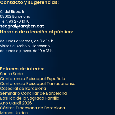
Contacto y sugerencias:
2 weeks ago
Jaume, fill de Zebedeu, és juntament amb el
C. del Bisbe, 5
08002 Barcelona
seu germà Joan i Pere un dels que
Telf. 93 270 10 10
acompanyava més de prop Jesús.
secgral@arqbcn.cat
Horario de atención al público:
Segons el llibre dels Fets (12,2) fou el primer
apòstol màrtir, decapitat a Jerusalem per
de lunes a viernes, de 9 a 14 h.
Herodes Agripa (vers l'any 44).
Visitas al Archivo Diocesano:
de lunes a jueves, de 10 a 13 h.
Patró de Galícia, després de les invasions
musulmanes fou venerat com a patró dels
Regnes castellans i més tard de tota
Enlaces de interés:
Espanya.
Santa Sede
Conferencia Episcopal Española
El seu sepulcre a Compostela fou un g
Conferencia Episcopal Tarraconense
Catedral de Barcelona
...
Ver más
Seminario Conciliar de Barcelona
Foto
Basílica de la Sagrada Familia
Año Gaudí 2026
View on Facebook
·
Share
Cáritas Diocesana de Barcelona
Manos Unidas