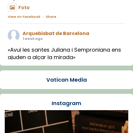
Foto
View on Facebook
·
Share
Arquebisbat de Barcelona
1 week ago
«Avui les santes Juliana i Semproniana ens
ajuden a alçar la mirada»
Mons. Sergi Gordo, bisbe de Tortosa, ha
presidit aquest 27 de juliol la missa de Les
Vatican Media
Santes de Mataró.
🔗
tinyurl.com/cvu5jmbk
📸 J. Merino
Instagram
Foto
View on Facebook
·
Share