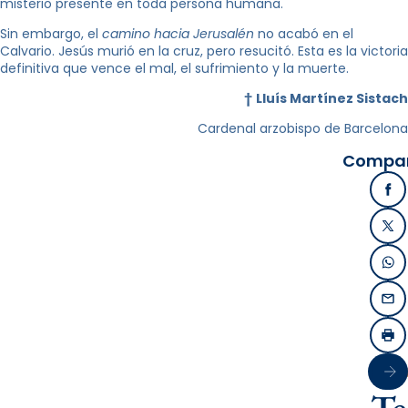
misterio presente en toda persona humana.
Sin embargo, el
camino hacia Jerusalén
no acabó en el
Calvario. Jesús murió en la cruz, pero resucitó. Esta es la victoria
definitiva que vence el mal, el sufrimiento y la muerte.
†
Lluís Martínez Sistach
Cardenal arzobispo de Barcelona
Compart
Fa
X /
Wh
Ema
Imp
Sigu
Te