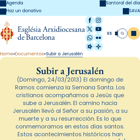
Agenda
Santoral del día
SAVA
Haz un donativo
Facebook
Instagram
X / Twitter
YouTube
ES
Me
Buscar
WhatsApp
Flickr
Radio Estel
Catalunya Cristi
Home
Documentos
Subir a Jerusalén
Subir a Jerusalén
(Domingo, 24/03/2013) El domingo de
Ramos comienza la Semana Santa. Los
cristianos acompañamos a Jesús que
sube a Jerusalén. El camino hacia
Jerusalén llevó al Señor a su pasión, a su
muerte y a su resurrección. Es lo que
conmemoramos en estos días santos.
Estos acontecimientos históricos han