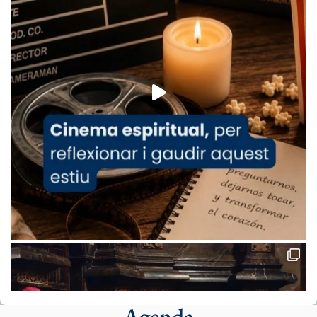
Arquebisbat de Barcelona
is at Catedral
de Barcelona.
1 week ago
Aquest dilluns, 27 de juliol, ha tingut lloc la
missa d’acció de gràcies en agraïment al
comitè organitzador de la visita apostòlica
del Sant Pare Lleó XIV a Barcelona, i als
col·laboradors, a la Catedral de Barcelona.
L’arquebisbe de Barcelona, el cardenal Joan
Josep Omella, ha presidit la missa i l’ha
concelebrat el bisbe auxiliar de Barcelona,
Mons. David Abadías.
📸 Dr. G. Simón
Foto
View on Facebook
·
Share
Agenda