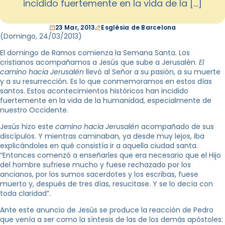
incidido fuertemente en la vida de la […]
23 Mar, 2013
Església de Barcelona
(Domingo, 24/03/2013)
El domingo de Ramos comienza la Semana Santa. Los
cristianos acompañamos a Jesús que sube a Jerusalén.
El
camino hacia Jerusalén
llevó al Señor a su pasión, a su muerte
y a su resurrección. Es lo que conmemoramos en estos días
santos. Estos acontecimientos históricos han incidido
fuertemente en la vida de la humanidad, especialmente de
nuestro Occidente.
Jesús hizo este
camino hacia Jerusalén
acompañado de sus
discípulos. Y mientras caminaban, ya desde muy lejos, iba
explicándoles en qué consistía ir a aquella ciudad santa.
“Entonces comenzó a enseñarles que era necesario que el Hijo
del hombre sufriese mucho y fuese rechazado por los
ancianos, por los sumos sacerdotes y los escribas, fuese
muerto y, después de tres días, resucitase. Y se lo decía con
toda claridad”.
Ante este anuncio de Jesús se produce la reacción de Pedro
que venía a ser como la síntesis de las de los demás apóstoles: