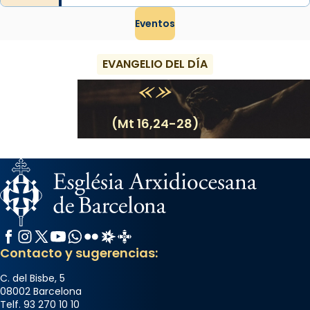
Eventos
EVANGELIO DEL DÍA
(Mt 16,24-28)
Facebook
Instagram
X / Twitter
YouTube
WhatsApp
Flickr
Radio Estel
Catalunya Cristiana
Contacto y sugerencias:
C. del Bisbe, 5
08002 Barcelona
Telf. 93 270 10 10