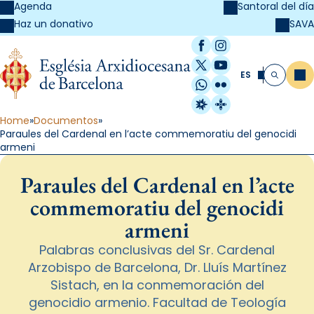
Agenda
Santoral del día
SAVA
Haz un donativo
Facebook
Instagram
X / Twitter
YouTube
ES
Me
Buscar
WhatsApp
Flickr
Radio Estel
Catalunya Cristi
Home
Documentos
Paraules del Cardenal en l’acte commemoratiu del genocidi
armeni
Paraules del Cardenal en l’acte
commemoratiu del genocidi
armeni
Palabras conclusivas del Sr. Cardenal
Arzobispo de Barcelona, Dr. Lluís Martínez
Sistach, en la conmemoración del
genocidio armenio. Facultad de Teología