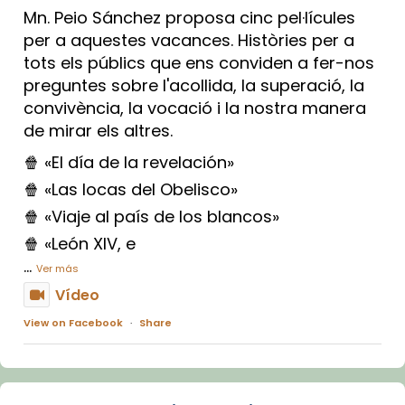
Mn. Peio Sánchez proposa cinc pel·lícules
per a aquestes vacances. Històries per a
tots els públics que ens conviden a fer-nos
preguntes sobre l'acollida, la superació, la
convivència, la vocació i la nostra manera
de mirar els altres.
🍿 «El día de la revelación»
🍿 «Las locas del Obelisco»
🍿 «Viaje al país de los blancos»
🍿 «León XIV, e
...
Ver más
Vídeo
View on Facebook
·
Share
Arquebisbat de Barcelona
1 week ago