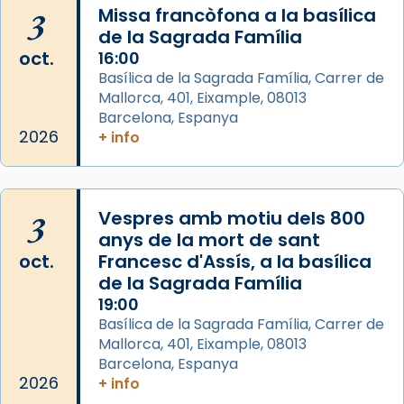
3
Missa francòfona a la basílica
eterna”) són deixebles seves. I l’any 1667, el
de la Sagrada Família
frare Joan Gaspar Roig, afirma en una obra
oct.
16:00
que les santes són filles de l’antiga Iluro.
Basílica de la Sagrada Família, Carrer de
Mataró en reivindicarà les relíq
Mallorca, 401, Eixample, 08013
...
Ver más
Barcelona, Espanya
Foto
2026
+ info
View on Facebook
·
Share
3
Vespres amb motiu dels 800
anys de la mort de sant
oct.
Francesc d'Assís, a la basílica
de la Sagrada Família
19:00
Basílica de la Sagrada Família, Carrer de
Mallorca, 401, Eixample, 08013
Barcelona, Espanya
2026
+ info