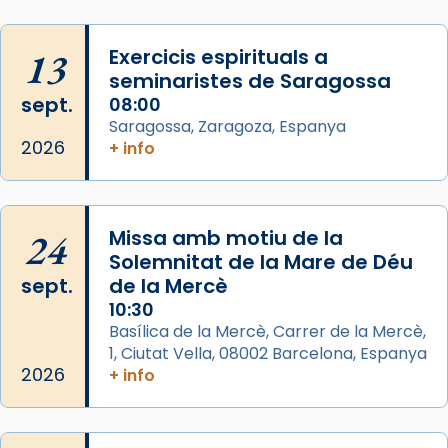
L’arquebisbe de Barcelona, el cardenal Joan
Josep Omella, ha presidit la missa i l’ha
13
Exercicis espirituals a
concelebrat el bisbe auxiliar de Barcelona,
seminaristes de Saragossa
Mons. David Abadías.
sept.
08:00
Saragossa, Zaragoza, Espanya
📸 Dr. G. Simón
2026
+ info
Foto
View on Facebook
·
Share
24
Missa amb motiu de la
Arquebisbat de Barcelona
Solemnitat de la Mare de Déu
2 weeks ago
sept.
de la Mercè
Memòria de les santes Juliana i
10:30
Semproniana, verges i màrtirs.
Basílica de la Mercè, Carrer de la Mercè,
1, Ciutat Vella, 08002 Barcelona, Espanya
Acompanyant la història de sant Cugat, a
2026
+ info
partir de l’Edat Mitjana sorgeix la tradició
que les santes Juliana (“relatiu a Júlia”) i
Semproniana (“relatiu a Semprònia =