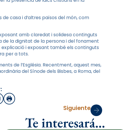
r la presència de laics cristians en la
s de casa i d’altres països del món, com
, exposant amb claredat i solidesa continguts
a de la dignitat de la persona i del fonament
a explicació i exposant també els continguts
ra per a tots.
iments de l’Església. Recentment, aquest mes,
ordinària del Sínode dels Bisbes, a Roma, del
:
sApp
mail
Imprimir
Siguiente
Te interesará…