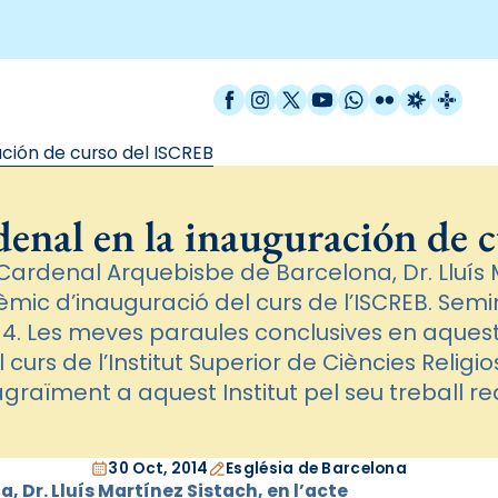
Facebook
Instagram
X / Twitter
YouTube
WhatsApp
Flickr
Radio Est
Catal
ación de curso del ISCREB
denal en la inauguración de
 Cardenal Arquebisbe de Barcelona, Dr. Lluís 
mic d’inauguració del curs de l’ISCREB. Semi
14. Les meves paraules conclusives en aque
 curs de l’Institut Superior de Ciències Relig
graïment a aquest Institut pel seu treball rea
30 Oct, 2014
Església de Barcelona
, Dr. Lluís Martínez Sistach, en l’acte