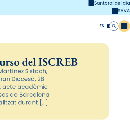
Santoral del día
SAVA
el
unya Cristiana
ES
M
Buscar
 curso del ISCREB
Martínez Sistach,
nari Diocesà, 28
st acte acadèmic
ioses de Barcelona
litzat durant […]