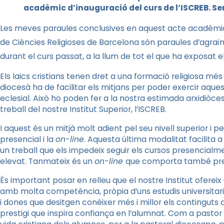
acadèmic d’inauguració del curs de l’ISCREB. Se
Les meves paraules conclusives en aquest acte acadèmic d’
de Ciències Religioses de Barcelona són paraules d’agraïme
durant el curs passat, a la llum de tot el que ha exposat e
Els laics cristians tenen dret a una formació religiosa mé
diocesà ha de facilitar els mitjans per poder exercir aque
eclesial. Això ho poden fer a la nostra estimada arxidiò
treball del nostre Institut Superior, l’ISCREB.
I aquest és un mitjà molt adient pel seu nivell superior i 
presencial i la
on-line
. Aquesta última modalitat facilita 
un treball que els impedeix seguir els cursos presencialm
elevat. Tanmateix és un
on-line
que comporta també presè
És important posar en relleu que el nostre Institut oferei
amb molta competència, pròpia d’uns estudis universitari
i dones que desitgen conèixer més i millor els continguts d
prestigi que inspira confiança en l’alumnat. Com a pastor 