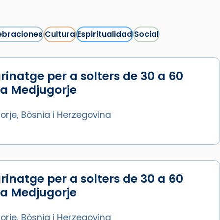
ebraciones
Cultura
Espiritualidad
Social
rinatge per a solters de 30 a 60
Síguenos en Instagram
 a Medjugorje
Cargar más...
rje, Bòsnia i Herzegovina
rinatge per a solters de 30 a 60
 a Medjugorje
rje, Bòsnia i Herzegovina