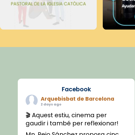
Facebook
Arquebisbat de Barcelona
2 days ago
🎬 Aquest estiu, cinema per
gaudir i també per reflexionar!
Mn. Peio Sánchez proposa cinc