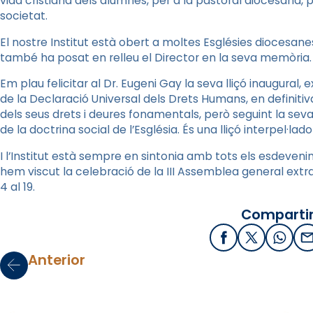
vida cristiana dels alumnes, per a la pastoral diocesana, pe
societat.
El nostre Institut està obert a moltes Esglésies diocesane
també ha posat en relleu el Director en la seva memòria.
Em plau felicitar al Dr. Eugeni Gay la seva lliçó inaugural
de la Declaració Universal dels Drets Humans, en definitiv
dels seus drets i deures fonamentals, però seguint la sev
de la doctrina social de l’Església. És una lliçó interpel·lado
I l’Institut està sempre en sintonia amb tots els esdeven
hem viscut la celebració de la III Assemblea general extra
4 al 19.
Compartir
Facebook
X / Twitter
What
E
Anterior