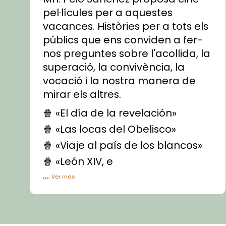
pel·lícules per a aquestes
vacances. Històries per a tots els
públics que ens conviden a fer-
nos preguntes sobre l'acollida, la
superació, la convivència, la
vocació i la nostra manera de
mirar els altres.
🍿 «El día de la revelación»
🍿 «Las locas del Obelisco»
🍿 «Viaje al país de los blancos»
🍿 «León XIV, e
...
Ver más
Vídeo
View on Facebook
·
Share