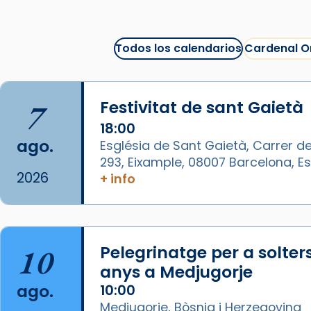
Arquebisbat de Barcelona
1 week ago
Todos los calendarios
Cardenal O
La Carmina va patir depressió.
Fa gairebé dos mesos, a l'Estadi
Lluís Companys, la jove va fer
7
Festivitat de sant Gaietà
arribar el seu testimoni al papa
Lleó XIV.
18:00
ago.
Església de Sant Gaietà, Carrer de
Recupera l'entrevista
293, Eixample, 08007 Barcelona, 
comp
tican News 👇
Vatican News
2026
+ info
www.vaticannews.va/es/iglesia/news
07/carmina-historia-depresion-
papa-viaje-espana-testimoni...
10
Pelegrinatge per a solter
Foto
anys a Medjugorje
View on Facebook
·
Share
ago.
10:00
Medjugorje, Bòsnia i Herzegovina