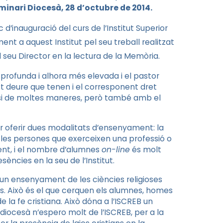
minari Diocesà, 28 d’octubre de 2014.
inauguració del curs de l’Institut Superior
nt a aquest Institut pel seu treball realitzat
l seu Director en la lectura de la Memòria.
s profunda i alhora més elevada i el pastor
st deure que tenen i el corresponent dret
cesi de moltes maneres, però també amb el
per oferir dues modalitats d’ensenyament: la
a les persones que exerceixen una professió o
ent, i el nombre d’alumnes
on-line
és molt
ncies en la seu de l’Institut.
x un ensenyament de les ciències religioses
s. Això és el que cerquen els alumnes, homes
e la fe cristiana. Això dóna a l’ISCREB un
diocesà n’espero molt de l’ISCREB, per a la