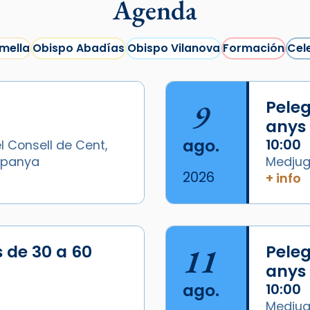
Agenda
mella
Obispo Abadías
Obispo Vilanova
Formación
Cel
9
Peleg
anys
ago.
10:00
l Consell de Cent,
Espanya
Medjugo
2026
+ info
/2026-
s de 30 a 60
11
Peleg
anys
ago.
10:00
Medjugo