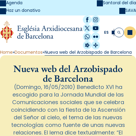
Agenda
Santoral del día
SAVA
Haz un donativo
Facebook
Instagram
X / Twitter
YouTube
ES
Me
Buscar
WhatsApp
Flickr
Radio Estel
Catalunya Cristi
Home
Documentos
Nueva web del Arzobispado de Barcelona
Nueva web del Arzobispado
de Barcelona
(Domingo, 16/05/2010) Benedicto XVI ha
escogido para la Jornada Mundial de las
Comunicaciones sociales que se celebra
coincidiendo con la fiesta de la Ascensión
del Señor al cielo, el tema de las nuevas
tecnologías como fuente de unas nuevas
relaciones. El lema dice textualmente: “El