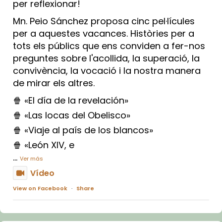
per reflexionar!
Mn. Peio Sánchez proposa cinc pel·lícules
per a aquestes vacances. Històries per a
tots els públics que ens conviden a fer-nos
preguntes sobre l'acollida, la superació, la
convivència, la vocació i la nostra manera
de mirar els altres.
🍿 «El día de la revelación»
🍿 «Las locas del Obelisco»
🍿 «Viaje al país de los blancos»
🍿 «León XIV, e
...
Ver más
Vídeo
View on Facebook
·
Share
Arquebisbat de Barcelona