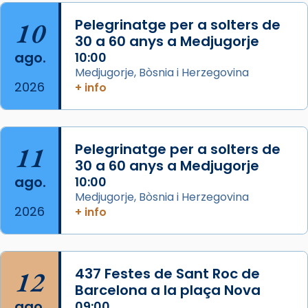
col·laboradors, a la Catedral de Barcelona.
10
Pelegrinatge per a solters de
L’arquebisbe de Barcelona, el cardenal Joan
30 a 60 anys a Medjugorje
Josep Omella, ha presidit la missa i l’ha
ago.
10:00
concelebrat el bisbe auxiliar de Barcelona,
Medjugorje, Bòsnia i Herzegovina
Mons. David Abadías.
2026
+ info
📸 Dr. G. Simón
Foto
11
Pelegrinatge per a solters de
View on Facebook
·
Share
30 a 60 anys a Medjugorje
ago.
10:00
Arquebisbat de Barcelona
Medjugorje, Bòsnia i Herzegovina
2 weeks ago
2026
+ info
Memòria de les santes Juliana i
Semproniana, verges i màrtirs.
Acompanyant la història de sant Cugat, a
12
437 Festes de Sant Roc de
partir de l’Edat Mitjana sorgeix la tradició
Barcelona a la plaça Nova
que les santes Juliana (“relatiu a Júlia”) i
ago.
09:00