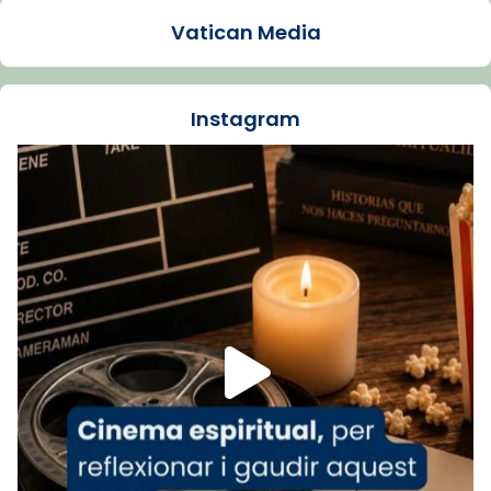
1 week ago
Vatican Media
La Carmina va patir depressió. Fa gairebé
dos mesos, a l'Estadi Lluís Companys, la
jove va fer arribar el seu testimoni al papa
Instagram
Lleó XIV.
Recupera l'entrevista comp
Vatican
tican News 👇
News
www.vaticannews.va/es/iglesia/news/2026-
07/carmina-historia-depresion-papa-viaje-
espana-testimoni...
Foto
View on Facebook
·
Share
Arquebisbat de Barcelona
2 weeks ago
«Avui les santes Juliana i Semproniana ens