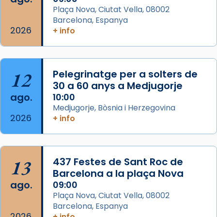
Semproniana (“relatiu a Semprònia =
Plaça Nova, Ciutat Vella, 08002
eterna”) són deixebles seves. I l’any 1667, el
Barcelona, Espanya
2026
frare Joan Gaspar Roig, afirma en una obra
+ info
que les santes són filles de l’antiga Iluro.
Mataró en reivindicarà les relíq
...
Ver más
12
Pelegrinatge per a solters de
Foto
30 a 60 anys a Medjugorje
ago.
10:00
View on Facebook
·
Share
Medjugorje, Bòsnia i Herzegovina
2026
+ info
13
437 Festes de Sant Roc de
Barcelona a la plaça Nova
ago.
09:00
Plaça Nova, Ciutat Vella, 08002
Barcelona, Espanya
2026
+ info