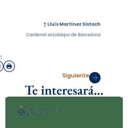
†
Lluís Martínez Sistach
Cardenal arzobispo de Barcelona
:
sApp
mail
Imprimir
Siguiente
Te interesará…