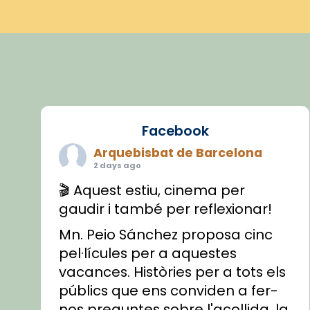
Facebook
Arquebisbat de Barcelona
2 days ago
🎬 Aquest estiu, cinema per
gaudir i també per reflexionar!
Mn. Peio Sánchez proposa cinc
pel·lícules per a aquestes
vacances. Històries per a tots els
públics que ens conviden a fer-
nos preguntes sobre l'acollida, la