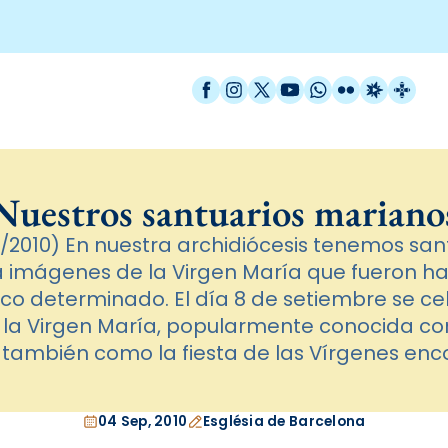
Facebook
Instagram
X / Twitter
YouTube
WhatsApp
Flickr
Radio Est
Catal
Nuestros santuarios mariano
/2010) En nuestra archidiócesis tenemos san
 imágenes de la Virgen María que fueron ha
o determinado. El día 8 de setiembre se cel
e la Virgen María, popularmente conocida co
también como la fiesta de las Vírgenes enc
04 Sep, 2010
Església de Barcelona