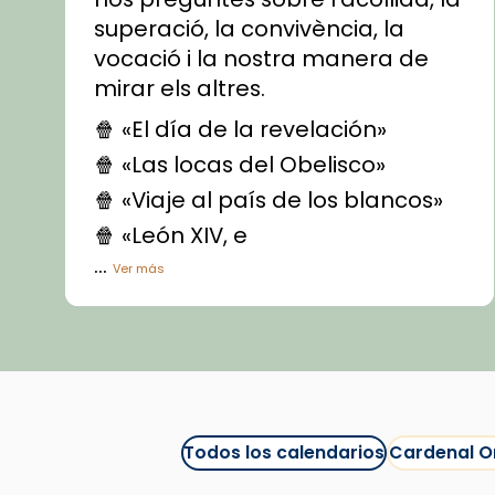
superació, la convivència, la
vocació i la nostra manera de
mirar els altres.
🍿 «El día de la revelación»
🍿 «Las locas del Obelisco»
🍿 «Viaje al país de los blancos»
🍿 «León XIV, e
...
Ver más
Vídeo
View on Facebook
·
Share
Arquebisbat de Barcelona
1 week ago
Todos los calendarios
Cardenal O
La Carmina va patir depressió.
Fa gairebé dos mesos, a l'Estadi