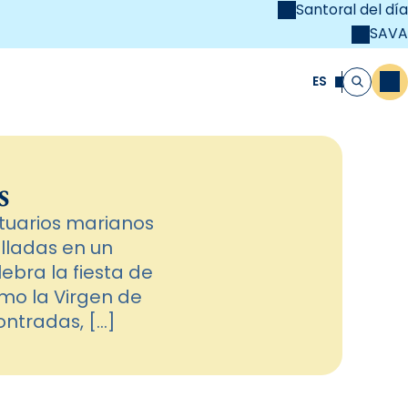
Santoral del día
SAVA
el
unya Cristiana
ES
M
Buscar
s
tuarios marianos
lladas en un
ebra la fiesta de
mo la Virgen de
ontradas, […]