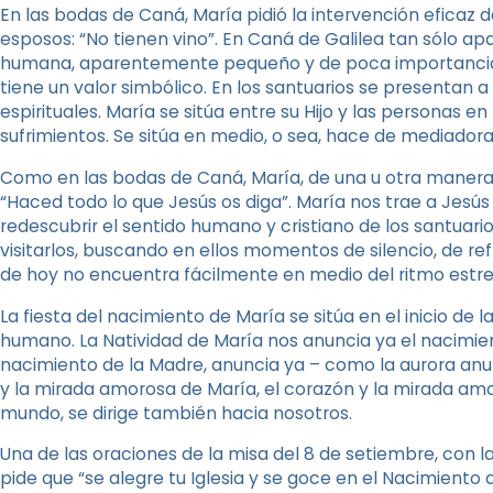
En las bodas de Caná, María pidió la intervención eficaz
esposos: “No tienen vino”. En Caná de Galilea tan sólo a
humana, aparentemente pequeño y de poca importancia: f
tiene un valor simbólico. En los santuarios se presentan 
espirituales. María se sitúa entre su Hijo y las personas en
sufrimientos. Se sitúa en medio, o sea, hace de mediadora
Como en las bodas de Caná, María, de una u otra manera, d
“Haced todo lo que Jesús os diga”. María nos trae a Jesús 
redescubrir el sentido humano y cristiano de los santuari
visitarlos, buscando en ellos momentos de silencio, de re
de hoy no encuentra fácilmente en medio del ritmo estres
La fiesta del nacimiento de María se sitúa en el inicio de
humano. La Natividad de María nos anuncia ya el nacimiento
nacimiento de la Madre, anuncia ya – como la aurora anunc
y la mirada amorosa de María, el corazón y la mirada amo
mundo, se dirige también hacia nosotros.
Una de las oraciones de la misa del 8 de setiembre, con l
pide que “se alegre tu Iglesia y se goce en el Nacimiento