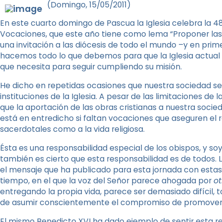
(Domingo, 15/05/2011)
En este cuarto domingo de Pascua la Iglesia celebra la 4
Vocaciones, que este año tiene como lema “Proponer las v
una invitación a las diócesis de todo el mundo –y en prim
hacemos todo lo que debemos para que la Iglesia actual y
que necesita para seguir cumpliendo su misión.
He dicho en repetidas ocasiones que nuestra sociedad ser
instituciones de la Iglesia. A pesar de las limitaciones de
que la aportación de las obras cristianas a nuestra socie
está en entredicho si faltan vocaciones que aseguren el 
sacerdotales como a la vida religiosa.
Ésta es una responsabilidad especial de los obispos, y so
también es cierto que esta responsabilidad es de todos. 
el mensaje que ha publicado para esta jornada con estas
tiempo, en el que la voz del Señor parece ahogada por
ot
entregando la propia vida, parece ser demasiado difícil, t
de asumir conscientemente el compromiso de promover 
El mismo Benedicto XVI ha dado ejemplo de sentir esta re