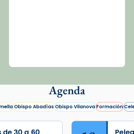
Agenda
mella
Obispo Abadías
Obispo Vilanova
Formación
Cel
s de 30 a 60
Peleg