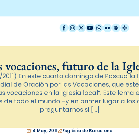
Facebook
Instagram
X / Twitter
YouTube
WhatsApp
Flickr
Radio Est
Catal
 vocaciones, futuro de la Igl
2011) En este cuarto domingo de Pascua la I
ial de Oración por las Vocaciones, que est
s vocaciones en la Iglesia local”. Este lema e
is de todo el mundo –y en primer lugar a los
preguntarnos si […]
14 May, 2011
Església de Barcelona