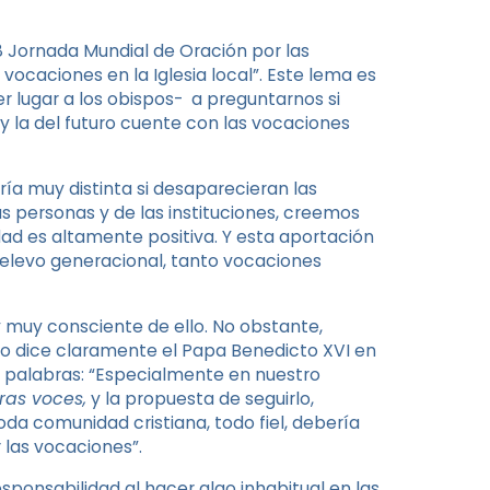
8 Jornada Mundial de Oración por las
ocaciones en la Iglesia local”. Este lema es
er lugar a los obispos- a preguntarnos si
 la del futuro cuente con las vocaciones
ía muy distinta si desaparecieran las
 las personas y de las instituciones, creemos
dad es altamente positiva. Y esta aportación
relevo generacional, tanto vocaciones
y muy consciente de ello. No obstante,
Lo dice claramente el Papa Benedicto XVI en
 palabras: “Especialmente en nuestro
ras voces,
y la propuesta de seguirlo,
oda comunidad cristiana, todo fiel, debería
las vocaciones”.
sponsabilidad al hacer algo inhabitual en las