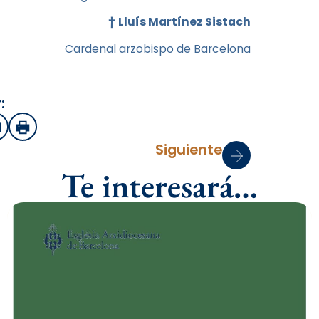
†
Lluís Martínez Sistach
Cardenal arzobispo de Barcelona
:
sApp
mail
Imprimir
Siguiente
Te interesará…