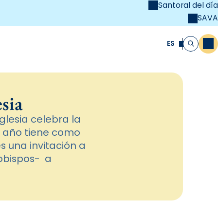
Santoral del día
SAVA
el
unya Cristiana
ES
M
Buscar
esia
glesia celebra la
e año tiene como
s una invitación a
 obispos- a