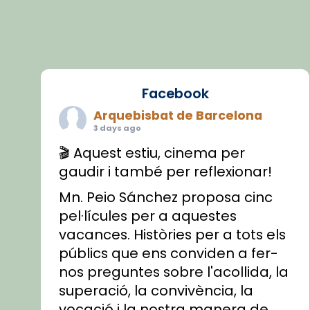
Facebook
Arquebisbat de Barcelona
3 days ago
🎬 Aquest estiu, cinema per
gaudir i també per reflexionar!
Mn. Peio Sánchez proposa cinc
pel·lícules per a aquestes
vacances. Històries per a tots els
públics que ens conviden a fer-
nos preguntes sobre l'acollida, la
superació, la convivència, la
vocació i la nostra manera de