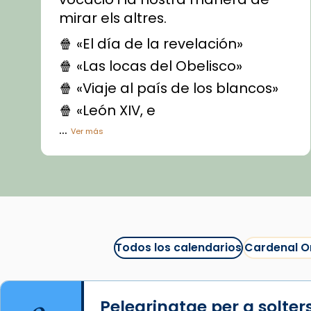
mirar els altres.
🍿 «El día de la revelación»
🍿 «Las locas del Obelisco»
🍿 «Viaje al país de los blancos»
🍿 «León XIV, e
...
Ver más
Vídeo
View on Facebook
·
Share
Arquebisbat de Barcelona
1 week ago
Todos los calendarios
Cardenal O
La Carmina va patir depressió.
Fa gairebé dos mesos, a l'Estadi
Lluís Companys, la jove va fer
Pelegrinatge per a solter
arribar el seu testimoni al papa