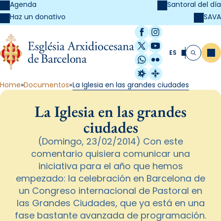
Agenda
Santoral del día
SAVA
Haz un donativo
Facebook
Instagram
X / Twitter
YouTube
ES
Me
Buscar
WhatsApp
Flickr
Radio Estel
Catalunya Cristi
Home
Documentos
La Iglesia en las grandes ciudades
La Iglesia en las grandes
ciudades
(Domingo, 23/02/2014) Con este
comentario quisiera comunicar una
iniciativa para el año que hemos
empezado: la celebración en Barcelona de
un Congreso internacional de Pastoral en
las Grandes Ciudades, que ya está en una
fase bastante avanzada de programación.