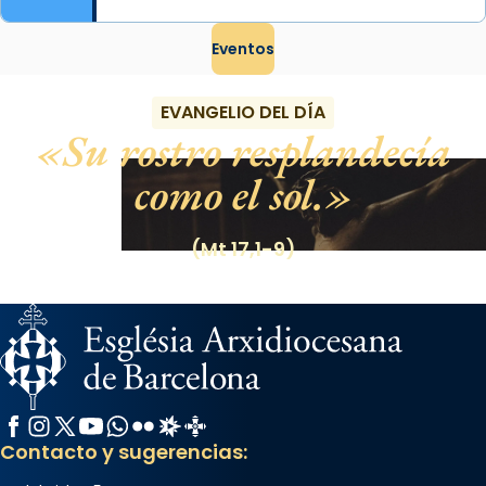
Eventos
EVANGELIO DEL DÍA
Su rostro resplandecía
como el sol.
(Mt 17,1-9)
Facebook
Instagram
X / Twitter
YouTube
WhatsApp
Flickr
Radio Estel
Catalunya Cristiana
Contacto y sugerencias: