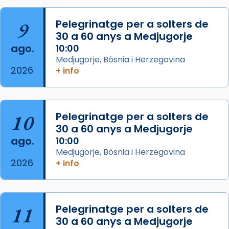
que les santes són filles de l’antiga Iluro.
Mataró en reivindicarà les relíq
9
Pelegrinatge per a solters de
...
30 a 60 anys a Medjugorje
Ver más
ago.
10:00
Foto
Medjugorje, Bòsnia i Herzegovina
View on Facebook
·
Share
2026
+ info
Arquebisbat de Barcelona
2 weeks ago
10
Pelegrinatge per a solters de
Jaume, fill de Zebedeu, és juntament amb el
30 a 60 anys a Medjugorje
seu germà Joan i Pere un dels que
ago.
10:00
acompanyava més de prop Jesús.
Medjugorje, Bòsnia i Herzegovina
2026
+ info
Segons el llibre dels Fets (12,2) fou el primer
apòstol màrtir, decapitat a Jerusalem per
Herodes Agripa (vers l'any 44).
11
Pelegrinatge per a solters de
Patró de Galícia, després de les invasions
30 a 60 anys a Medjugorje
musulmanes fou venerat com a patró dels