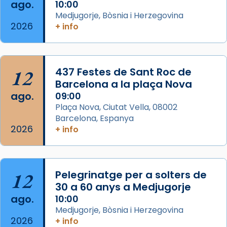
ago.
10:00
Regnes castellans i més tard de tota
Medjugorje, Bòsnia i Herzegovina
Espanya.
2026
+ info
El seu sepulcre a Compostela fou un g
...
Ver más
Foto
12
437 Festes de Sant Roc de
Barcelona a la plaça Nova
View on Facebook
·
Share
ago.
09:00
Plaça Nova, Ciutat Vella, 08002
Barcelona, Espanya
2026
+ info
12
Pelegrinatge per a solters de
30 a 60 anys a Medjugorje
ago.
10:00
Medjugorje, Bòsnia i Herzegovina
2026
+ info