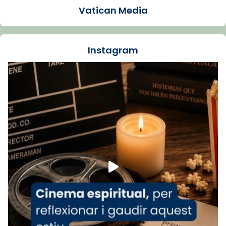
presidit aquest 27 de juliol la missa de Les
Vatican Media
Santes de Mataró.
🔗
tinyurl.com/cvu5jmbk
📸 J. Merino
Instagram
Foto
View on Facebook
·
Share
Arquebisbat de Barcelona
is at Catedral
de Barcelona.
1 week ago
Aquest dilluns, 27 de juliol, ha tingut lloc la
missa d’acció de gràcies en agraïment al
comitè organitzador de la visita apostòlica
del Sant Pare Lleó XIV a Barcelona, i als
col·laboradors, a la Catedral de Barcelona.
L’arquebisbe de Barcelona, el cardenal Joan
Josep Omella, ha presidit la missa i l’ha