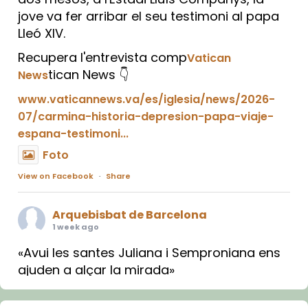
jove va fer arribar el seu testimoni al papa
Lleó XIV.
Recupera l'entrevista comp
Vatican
tican News 👇
News
www.vaticannews.va/es/iglesia/news/2026-
07/carmina-historia-depresion-papa-viaje-
espana-testimoni...
Foto
View on Facebook
·
Share
Arquebisbat de Barcelona
1 week ago
«Avui les santes Juliana i Semproniana ens
ajuden a alçar la mirada»
Mons. Sergi Gordo, bisbe de Tortosa, ha