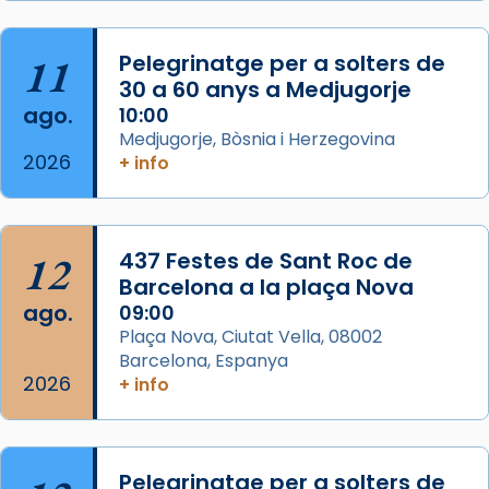
Acompanyant la història de sant Cugat, a
partir de l’Edat Mitjana sorgeix la tradició
11
Pelegrinatge per a solters de
que les santes Juliana (“relatiu a Júlia”) i
30 a 60 anys a Medjugorje
Semproniana (“relatiu a Semprònia =
ago.
10:00
eterna”) són deixebles seves. I l’any 1667, el
Medjugorje, Bòsnia i Herzegovina
2026
+ info
frare Joan Gaspar Roig, afirma en una obra
que les santes són filles de l’antiga Iluro.
Mataró en reivindicarà les relíq
...
Ver más
12
437 Festes de Sant Roc de
Foto
Barcelona a la plaça Nova
ago.
09:00
View on Facebook
·
Share
Plaça Nova, Ciutat Vella, 08002
Barcelona, Espanya
2026
+ info
Pelegrinatge per a solters de