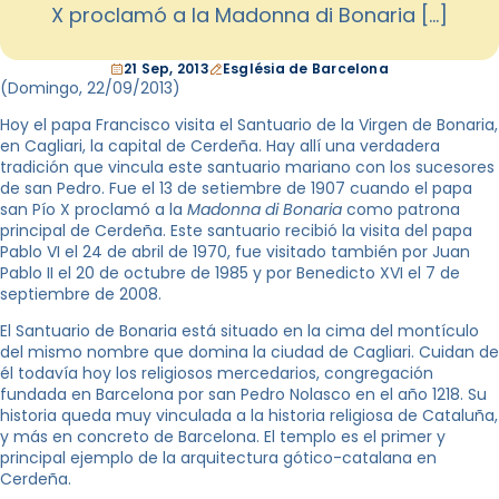
X proclamó a la Madonna di Bonaria […]
21 Sep, 2013
Església de Barcelona
(Domingo, 22/09/2013)
Hoy el papa Francisco visita el Santuario de la Virgen de Bonaria,
en Cagliari, la capital de Cerdeña. Hay allí una verdadera
tradición que vincula este santuario mariano con los sucesores
de san Pedro. Fue el 13 de setiembre de 1907 cuando el papa
san Pío X proclamó a la
Madonna
di Bonaria
como patrona
principal de Cerdeña. Este santuario recibió la visita del papa
Pablo VI el 24 de abril de 1970, fue visitado también por Juan
Pablo II el 20 de octubre de 1985 y por Benedicto XVI el 7 de
septiembre de 2008.
El Santuario de Bonaria está situado en la cima del montículo
del mismo nombre que domina la ciudad de Cagliari. Cuidan de
él todavía hoy los religiosos mercedarios, congregación
fundada en Barcelona por san Pedro Nolasco en el año 1218. Su
historia queda muy vinculada a la historia religiosa de Cataluña,
y más en concreto de Barcelona. El templo es el primer y
principal ejemplo de la arquitectura gótico-catalana en
Cerdeña.