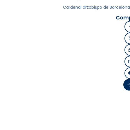
Cardenal arzobispo de Barcelona
Comp
Si
inter