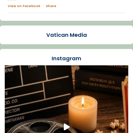
View on Facebook
·
Share
Arquebisbat de Barcelona
1 week ago
Vatican Media
La Carmina va patir depressió. Fa gairebé
dos mesos, a l'Estadi Lluís Companys, la
jove va fer arribar el seu testimoni al papa
Instagram
Lleó XIV.
Recupera l'entrevista comp
Vatican
tican News 👇
News
www.vaticannews.va/es/iglesia/news/2026-
07/carmina-historia-depresion-papa-viaje-
espana-testimoni...
Foto
View on Facebook
·
Share