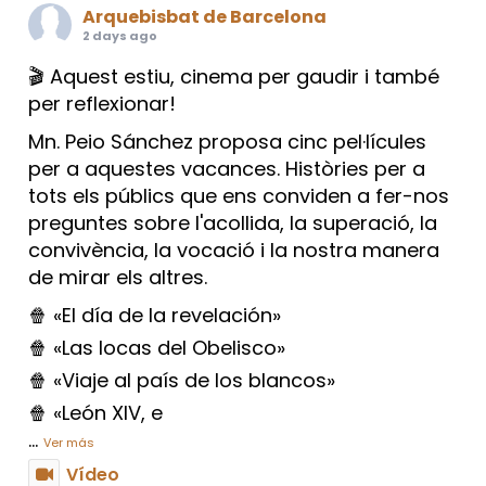
Arquebisbat de Barcelona
2 days ago
🎬 Aquest estiu, cinema per gaudir i també
per reflexionar!
Mn. Peio Sánchez proposa cinc pel·lícules
per a aquestes vacances. Històries per a
tots els públics que ens conviden a fer-nos
preguntes sobre l'acollida, la superació, la
convivència, la vocació i la nostra manera
de mirar els altres.
🍿 «El día de la revelación»
🍿 «Las locas del Obelisco»
🍿 «Viaje al país de los blancos»
🍿 «León XIV, e
...
Ver más
Vídeo