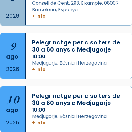
Consell de Cent, 293, Eixample, 08007
missa d’acció de gràcies en agraïment al
Barcelona, Espanya
comitè organitzador de la visita apostòlica
2026
+ info
del Sant Pare Lleó XIV a Barcelona, i als
col·laboradors, a la Catedral de Barcelona.
L’arquebisbe de Barcelona, el cardenal Joan
9
Pelegrinatge per a solters de
Josep Omella, ha presidit la missa i l’ha
30 a 60 anys a Medjugorje
concelebrat el bisbe auxiliar de Barcelona,
ago.
10:00
Mons. David Abadías.
Medjugorje, Bòsnia i Herzegovina
2026
+ info
📸 Dr. G. Simón
Foto
View on Facebook
·
Share
10
Pelegrinatge per a solters de
30 a 60 anys a Medjugorje
Arquebisbat de Barcelona
ago.
10:00
2 weeks ago
Medjugorje, Bòsnia i Herzegovina
2026
Memòria de les santes Juliana i
+ info
Semproniana, verges i màrtirs.