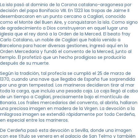
La isla pasó al dominio de la Corona catalano-aragonesa por
decisión del papa Bonifacio VIII. En 1323 las tropas de Jaime II
desembarcaron en un punto cercano a Cagliari, conocido
como el Monte del Buen Aire, y conquistaron la isla. Como signo
de agradecimiento a Dios construyeron en aquel lugar una
iglesia que el rey donó a la Orden de la Merced. El beato fray
Carlo Catalano, un noble de Cagliari que había venido a
Barcelona para hacer diversas gestiones, ingresó aquí en la
Orden Mercedaria y fundó el convento de la Merced, junto al
templo. Él profetizó que un hecho prodigioso se produciría
después de su muerte.
Según la tradición, tal profecía se cumplió el 25 de marzo de
1370, cuando una nave que llegaba de España fue sorprendida
por una gran tempestad. Los marineros decidieron tirar al mar
toda la carga, que incluía una pesada caja. La caja llegó al cabo
de un tiempo a Cagliari, precisamente bajo el montículo de
Bonaria. Los frailes mercedarios del convento, al abrirla, hallaron
una preciosa imagen en madera de la Virgen. La devoción a la
milagrosa imagen se extendió rápidamente por toda Cerdeña,
en especial entre los marineros.
De Cerdeña pasó esta devoción a Sevilla, donde una imagen
con ese título se venera en el palacio de San Telmo y también