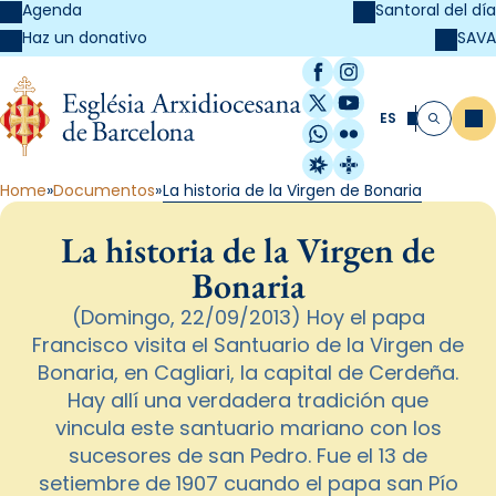
Agenda
Santoral del día
SAVA
Haz un donativo
Facebook
Instagram
X / Twitter
YouTube
ES
Me
Buscar
WhatsApp
Flickr
Radio Estel
Catalunya Cristi
Home
Documentos
La historia de la Virgen de Bonaria
La historia de la Virgen de
Bonaria
(Domingo, 22/09/2013) Hoy el papa
Francisco visita el Santuario de la Virgen de
Bonaria, en Cagliari, la capital de Cerdeña.
Hay allí una verdadera tradición que
vincula este santuario mariano con los
sucesores de san Pedro. Fue el 13 de
setiembre de 1907 cuando el papa san Pío