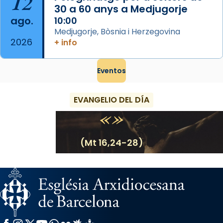
12
30 a 60 anys a Medjugorje
ago.
10:00
Medjugorje, Bòsnia i Herzegovina
2026
+ info
Eventos
EVANGELIO DEL DÍA
(Mt 16,24-28)
Facebook
Instagram
X / Twitter
YouTube
WhatsApp
Flickr
Radio Estel
Catalunya Cristiana