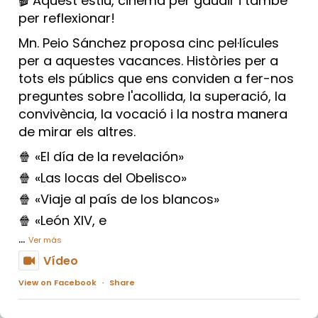
🎬 Aquest estiu, cinema per gaudir i també
per reflexionar!
Mn. Peio Sánchez proposa cinc pel·lícules
per a aquestes vacances. Històries per a
tots els públics que ens conviden a fer-nos
preguntes sobre l'acollida, la superació, la
convivència, la vocació i la nostra manera
de mirar els altres.
🍿 «El día de la revelación»
🍿 «Las locas del Obelisco»
🍿 «Viaje al país de los blancos»
🍿 «León XIV, e
...
Ver más
Vídeo
View on Facebook
·
Share