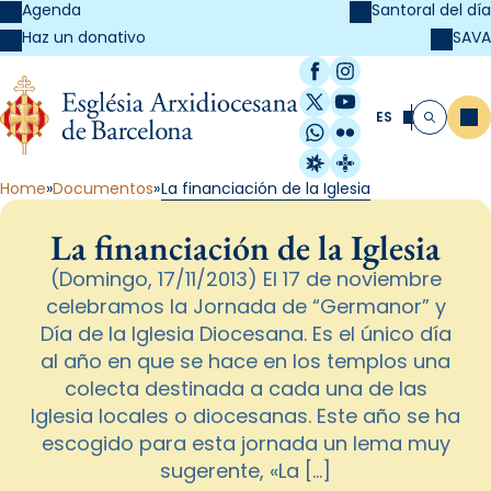
Agenda
Santoral del día
SAVA
Haz un donativo
Facebook
Instagram
X / Twitter
YouTube
ES
Me
Buscar
WhatsApp
Flickr
Radio Estel
Catalunya Cristi
Home
Documentos
La financiación de la Iglesia
La financiación de la Iglesia
(Domingo, 17/11/2013) El 17 de noviembre
celebramos la Jornada de “Germanor” y
Día de la Iglesia Diocesana. Es el único día
al año en que se hace en los templos una
colecta destinada a cada una de las
Iglesia locales o diocesanas. Este año se ha
escogido para esta jornada un lema muy
sugerente, «La […]