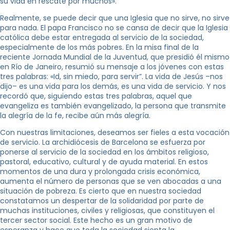
su vida en rescate por muchos».
Realmente, se puede decir que una Iglesia que no sirve, no sirve
para nada. El papa Francisco no se cansa de decir que la Iglesia
católica debe estar entregada al servicio de la sociedad,
especialmente de los más pobres. En la misa final de la
reciente Jornada Mundial de la Juventud, que presidió él mismo
en Río de Janeiro, resumió su mensaje a los jóvenes con estas
tres palabras: «Id, sin miedo, para servir”. La vida de Jesús –nos
dijo– es una vida para los demás, es una vida de servicio. Y nos
recordó que, siguiendo estas tres palabras, aquel que
evangeliza es también evangelizado, la persona que transmite
la alegría de la fe, recibe aún más alegría.
Con nuestras limitaciones, deseamos ser fieles a esta vocación
de servicio. La archidiócesis de Barcelona se esfuerza por
ponerse al servicio de la sociedad en los ámbitos religioso,
pastoral, educativo, cultural y de ayuda material. En estos
momentos de una dura y prolongada crisis económica,
aumenta el número de personas que se ven abocadas a una
situación de pobreza. Es cierto que en nuestra sociedad
constatamos un despertar de la solidaridad por parte de
muchas instituciones, civiles y religiosas, que constituyen el
tercer sector social. Este hecho es un gran motivo de
esperanza y hace que toda la sociedad sienta la