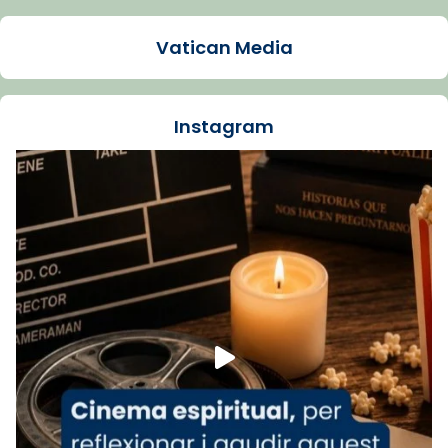
Arquebisbat de Barcelona
1 week ago
Vatican Media
La Carmina va patir depressió. Fa gairebé
dos mesos, a l'Estadi Lluís Companys, la
jove va fer arribar el seu testimoni al papa
Instagram
Lleó XIV.
Recupera l'entrevista comp
Vatican
tican News 👇
News
www.vaticannews.va/es/iglesia/news/2026-
07/carmina-historia-depresion-papa-viaje-
espana-testimoni...
Foto
View on Facebook
·
Share
Arquebisbat de Barcelona
2 weeks ago