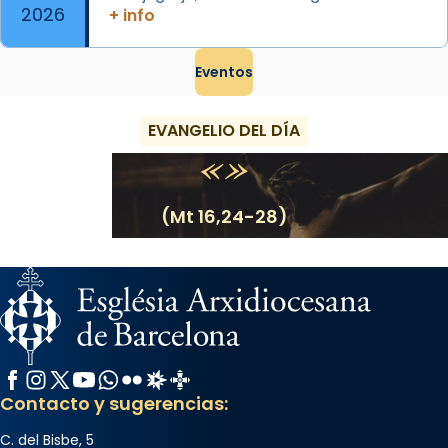
2026
+ info
Eventos
EVANGELIO DEL DÍA
(Mt 16,24-28)
Facebook
Instagram
X / Twitter
YouTube
WhatsApp
Flickr
Radio Estel
Catalunya Cristiana
Contacto y sugerencias:
C. del Bisbe, 5