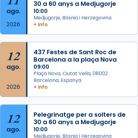
que les santes Juliana (“relatiu a Júlia”) i
30 a 60 anys a Medjugorje
Semproniana (“relatiu a Semprònia =
ago.
10:00
eterna”) són deixebles seves. I l’any 1667, el
Medjugorje, Bòsnia i Herzegovina
2026
+ info
frare Joan Gaspar Roig, afirma en una obra
que les santes són filles de l’antiga Iluro.
Mataró en reivindicarà les relíq
...
Ver más
12
437 Festes de Sant Roc de
Foto
Barcelona a la plaça Nova
ago.
09:00
View on Facebook
·
Share
Plaça Nova, Ciutat Vella, 08002
Barcelona, Espanya
2026
+ info
12
Pelegrinatge per a solters de
30 a 60 anys a Medjugorje
ago.
10:00
Medjugorje, Bòsnia i Herzegovina