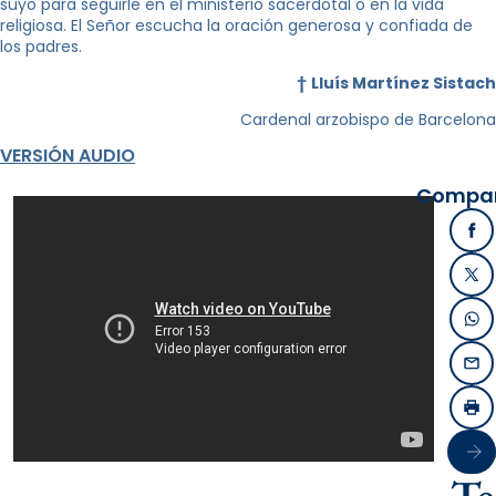
suyo para seguirle en el ministerio sacerdotal o en la vida
religiosa. El Señor escucha la oración generosa y confiada de
los padres.
†
Lluís Martínez Sistach
Cardenal arzobispo de Barcelona
VERSIÓN AUDIO
Compart
Fa
X /
Wh
Ema
Imp
Sigu
Te