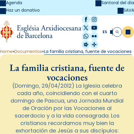
Agenda
Santoral del día
SAVA
Haz un donativo
Facebook
Instagram
X / Twitter
YouTube
ES
Me
Buscar
WhatsApp
Flickr
Radio Estel
Catalunya Cristi
Home
Documentos
La familia cristiana, fuente de vocaciones
La familia cristiana, fuente de
vocaciones
(Domingo, 29/04/2012) La Iglesia celebra
cada año, coincidiendo con el cuarto
domingo de Pascua, una Jornada Mundial
de Oración por las Vocaciones al
sacerdocio y a la vida consagrada. Los
cristianos recordamos muy bien la
exhortación de Jesús a sus discípulos: