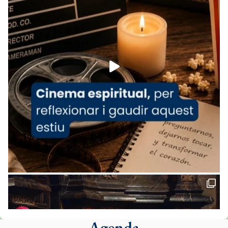
Arquebisbat de Barcelona
is at Catedral
de Barcelona.
1 week ago
Aquest dilluns, 27 de juliol, ha tingut lloc la
missa d’acció de gràcies en agraïment al
comitè organitzador de la visita apostòlica
del Sant Pare Lleó XIV a Barcelona, i als
col·laboradors, a la Catedral de Barcelona.
L’arquebisbe de Barcelona, el cardenal Joan
Josep Omella, ha presidit la missa i l’ha
concelebrat el bisbe auxiliar de Barcelona,
Mons. David Abadías.
📸 Dr. G. Simón
Foto
View on Facebook
·
Share
Agenda