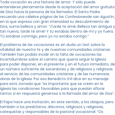
Toda vocación es una historia de amor. Y sólo puede
entenderse plenamente desde la aceptación del amor gratuito
de Dios hacia la persona de los llamados. El Santo Padre
recuerda una célebre página de las
Confesiones
de san Agustín,
en la que expresa con gran intensidad su descubrimiento de
Dios, suma belleza y amor: “¡Tarde te amé, Belleza tan antigua y
tan nueva, tarde te amé! Y tú estabas dentro de mí y yo fuera.
Tú estabas conmigo, pero yo no estaba contigo.”
El problema de las vocaciones es sin duda un test sobre la
vitalidad de nuestra fe y de nuestras comunidades cristianas.
También han podido incidir en la falta de vocaciones las
incertidumbres sobre el camino que quería seguir la Iglesia
para poder disponer, en el presente y en el futuro inmediato, de
un número suficiente de sacerdotes y de religiosos y religiosas
al servicio de las comunidades cristianas y de las numerosas
obras de la Iglesia. Por eso Benedicto XVI dice en su mensaje
para esta Jornada que “es importante que se creen en la
Iglesia las condiciones favorables para que puedan aflorar
tantos
sí
en respuesta generosa a la llamada del amor de Dios”.
El Papa hace una invitación, en este sentido, a los obispos, pero
también a los presbíteros, diáconos, religiosos y religiosas,
catequistas y responsables de la pastoral vocacional: “Os