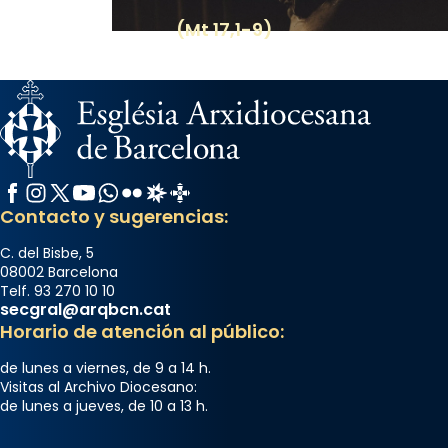
(Mt 17,1-9)
Facebook
Instagram
X / Twitter
YouTube
WhatsApp
Flickr
Radio Estel
Catalunya Cristiana
Contacto y sugerencias:
C. del Bisbe, 5
08002 Barcelona
Telf. 93 270 10 10
secgral@arqbcn.cat
Horario de atención al público:
de lunes a viernes, de 9 a 14 h.
Visitas al Archivo Diocesano:
de lunes a jueves, de 10 a 13 h.