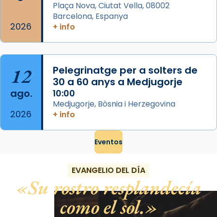
Plaça Nova, Ciutat Vella, 08002
Barcelona, Espanya
2026
+ info
12
Pelegrinatge per a solters de
30 a 60 anys a Medjugorje
ago.
10:00
Medjugorje, Bòsnia i Herzegovina
2026
+ info
Eventos
EVANGELIO DEL DÍA
Su rostro resplandecía
como el sol.