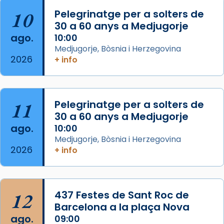
2 weeks ago
10
Pelegrinatge per a solters de
Jaume, fill de Zebedeu, és juntament amb el
30 a 60 anys a Medjugorje
seu germà Joan i Pere un dels que
ago.
10:00
acompanyava més de prop Jesús.
Medjugorje, Bòsnia i Herzegovina
2026
+ info
Segons el llibre dels Fets (12,2) fou el primer
apòstol màrtir, decapitat a Jerusalem per
Herodes Agripa (vers l'any 44).
11
Pelegrinatge per a solters de
Patró de Galícia, després de les invasions
30 a 60 anys a Medjugorje
musulmanes fou venerat com a patró dels
ago.
10:00
Regnes castellans i més tard de tota
Medjugorje, Bòsnia i Herzegovina
Espanya.
2026
+ info
El seu sepulcre a Compostela fou un g
...
Ver más
Foto
12
437 Festes de Sant Roc de
Barcelona a la plaça Nova
View on Facebook
·
Share
ago.
09:00