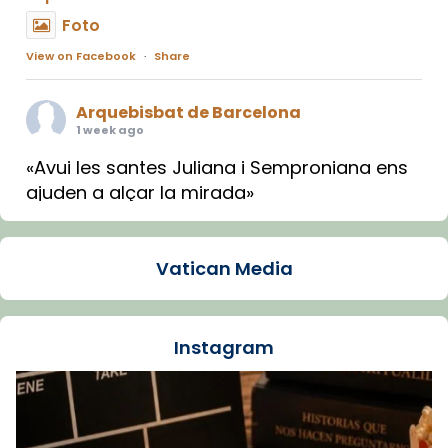
Foto
View on Facebook
·
Share
Arquebisbat de Barcelona
1 week ago
«Avui les santes Juliana i Semproniana ens
ajuden a alçar la mirada»
Mons. Sergi Gordo, bisbe de Tortosa, ha
presidit aquest 27 de juliol la missa de Les
Vatican Media
Santes de Mataró.
🔗
tinyurl.com/cvu5jmbk
📸 J. Merino
Instagram
Foto
View on Facebook
·
Share