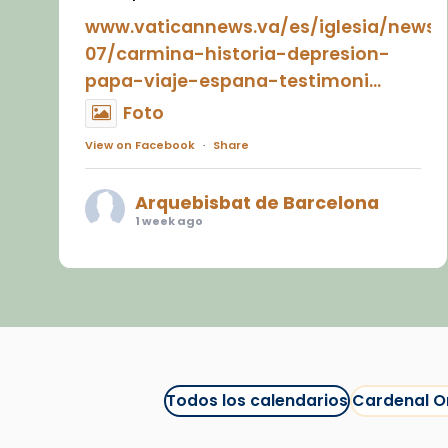
www.vaticannews.va/es/iglesia/news
07/carmina-historia-depresion-
papa-viaje-espana-testimoni...
Foto
View on Facebook
·
Share
Arquebisbat de Barcelona
1 week ago
«Avui les santes Juliana i
Semproniana ens ajuden a alçar
la mirada»
Mons. Sergi Gordo, bisbe de
Tortosa, ha presidit aquest 27 de
juliol la missa de Les Santes de
Todos los calendarios
Cardenal O
Mataró.