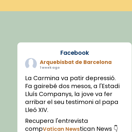
Facebook
Arquebisbat de Barcelona
1 week ago
La Carmina va patir depressió.
Fa gairebé dos mesos, a l'Estadi
Lluís Companys, la jove va fer
arribar el seu testimoni al papa
Lleó XIV.
Recupera l'entrevista
comp
tican News 👇
Vatican News