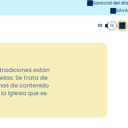
Santoral del día
SAVA
el
unya Cristiana
ES
M
Buscar
radiciones están
das. Se trata de
imas de contenido
 la Iglesia que se
]