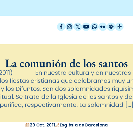
Facebook
Instagram
X / Twitter
YouTube
WhatsApp
Flickr
Radio Est
Catal
La comunión de los santos
/2011) En nuestra cultura y en nuestras t
os fiestas cristianas que celebramos muy uni
 y los Difuntos. Son dos solemnidades riquís
itual. Se trata de la Iglesia de los santos y de
purifica, respectivamente. La solemnidad […
29 Oct, 2011
Església de Barcelona