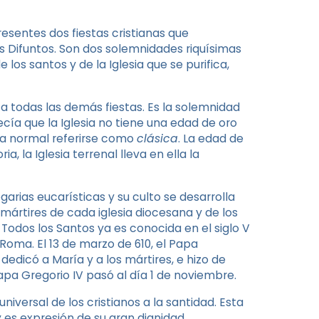
esentes dos fiestas cristianas que
s Difuntos. Son dos solemnidades riquísimas
e los santos y de la Iglesia que se purifica,
a todas las demás fiestas. Es la solemnidad
ecía que la Iglesia no tiene una edad de oro
sea normal referirse como
clásica
. La edad de
ia, la Iglesia terrenal lleva en ella la
arias eucarísticas y su culto se desarrolla
ártires de cada iglesia diocesana y de los
 Todos los Santos ya es conocida en el siglo V
Roma. El 13 de marzo de 610, el Papa
dedicó a María y a los mártires, e hizo de
papa Gregorio IV pasó al día 1 de noviembre.
niversal de los cristianos a la santidad. Esta
 es expresión de su gran dignidad.