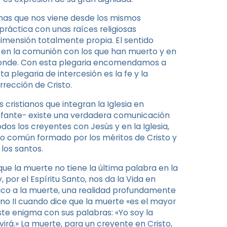
ianas que nos viene desde los mismos
ráctica con unas raíces religiosas
dimensión totalmente propia. El sentido
a en la comunión con los que han muerto y en
sponde. Con esta plegaria encomendamos a
ta plegaria de intercesión es la fe y la
rrección de Cristo.
cristianos que integran la Iglesia en
unfante- existe una verdadera comunicación
dos los creyentes con Jesús y en la Iglesia,
io común formado por los méritos de Cristo y
 los santos.
que la muerte no tiene la última palabra en la
 por el Espíritu Santo, nos da la Vida en
ntico a la muerte, una realidad profundamente
ano II cuando dice que la muerte «es el mayor
te enigma con sus palabras: «Yo soy la
virá.» La muerte, para un creyente en Cristo,