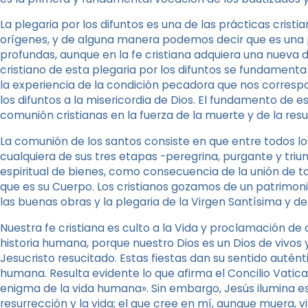
La plegaria por los difuntos es una de las prácticas crist
orígenes, y de alguna manera podemos decir que es una p
profundas, aunque en la fe cristiana adquiera una nueva 
cristiano de esta plegaria por los difuntos se fundament
la experiencia de la condición pecadora que nos corre
los difuntos a la misericordia de Dios. El fundamento de es
comunión cristianas en la fuerza de la muerte y de la resu
La comunión de los santos consiste en que entre todos los 
cualquiera de sus tres etapas -peregrina, purgante y tri
espiritual de bienes, como consecuencia de la unión de to
que es su Cuerpo. Los cristianos gozamos de un patrimon
las buenas obras y la plegaria de la Virgen Santísima y de
Nuestra fe cristiana es culto a la Vida y proclamación de 
historia humana, porque nuestro Dios es un Dios de vivos y,
Jesucristo resucitado. Estas fiestas dan su sentido auté
humana. Resulta evidente lo que afirma el Concilio Vatic
enigma de la vida humana». Sin embargo, Jesús ilumina es
resurrección y la vida; el que cree en mí, aunque muera, vi