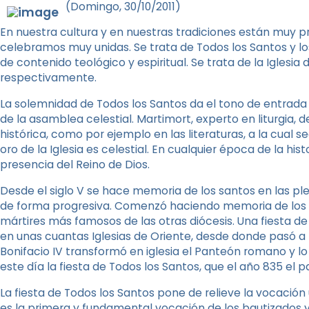
(Domingo, 30/10/2011)
En nuestra cultura y en nuestras tradiciones están muy pr
celebramos muy unidas. Se trata de Todos los Santos y lo
de contenido teológico y espiritual. Se trata de la Iglesia d
respectivamente.
La solemnidad de Todos los Santos da el tono de entrada 
de la asamblea celestial. Martimort, experto en liturgia, d
histórica, como por ejemplo en las literaturas, a la cual 
oro de la Iglesia es celestial. En cualquier época de la histor
presencia del Reino de Dios.
Desde el siglo V se hace memoria de los santos en las pleg
de forma progresiva. Comenzó haciendo memoria de los m
mártires más famosos de las otras diócesis. Una fiesta de
en unas cuantas Iglesias de Oriente, desde donde pasó a 
Bonifacio IV transformó en iglesia el Panteón romano y lo 
este día la fiesta de Todos los Santos, que el año 835 el 
La fiesta de Todos los Santos pone de relieve la vocación u
es la primera y fundamental vocación de los bautizados y