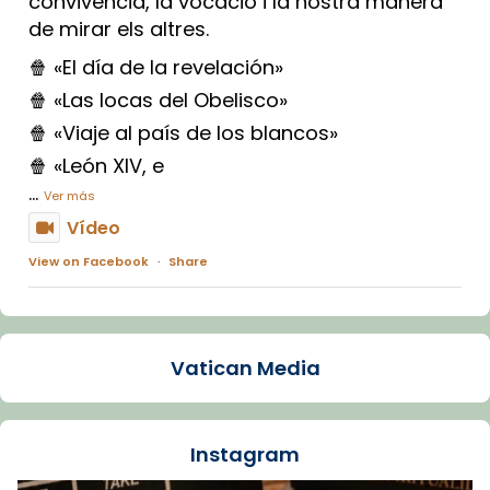
convivència, la vocació i la nostra manera
de mirar els altres.
🍿 «El día de la revelación»
🍿 «Las locas del Obelisco»
🍿 «Viaje al país de los blancos»
🍿 «León XIV, e
...
Ver más
Vídeo
View on Facebook
·
Share
Arquebisbat de Barcelona
1 week ago
Vatican Media
La Carmina va patir depressió. Fa gairebé
dos mesos, a l'Estadi Lluís Companys, la
jove va fer arribar el seu testimoni al papa
Instagram
Lleó XIV.