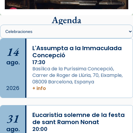
📸 J. Merino
Agenda
Foto
View on Facebook
·
Share
Arquebisbat de Barcelona
is at Catedral
14
L'Assumpta a la Immaculada
de Barcelona.
Concepció
2 weeks ago
ago.
17:30
Aquest dilluns, 27 de juliol, ha tingut lloc la
Basílica de la Puríssima Concepció,
missa d’acció de gràcies en agraïment al
Carrer de Roger de Llúria, 70, Eixample,
comitè organitzador de la visita apostòlica
08009 Barcelona, Espanya
del Sant Pare Lleó XIV a Barcelona, i als
2026
+ info
col·laboradors, a la Catedral de Barcelona.
L’arquebisbe de Barcelona, el cardenal Joan
Josep Omella, ha presidit la missa i l’ha
31
Eucaristia solemne de la festa
concelebrat el bisbe auxiliar de Barcelona,
de sant Ramon Nonat
Mons. David Abadías.
ago.
20:00