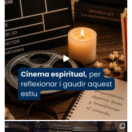
Recupera l'entrevista comp
Vatican
tican News 👇
News
www.vaticannews.va/es/iglesia/news/2026-
07/carmina-historia-depresion-papa-viaje-
espana-testimoni...
Foto
View on Facebook
·
Share
Arquebisbat de Barcelona
2 weeks ago
«Avui les santes Juliana i Semproniana ens
ajuden a alçar la mirada»
Mons. Sergi Gordo, bisbe de Tortosa, ha
presidit aquest 27 de juliol la missa de Les
Santes de Mataró.
🔗
tinyurl.com/cvu5jmbk