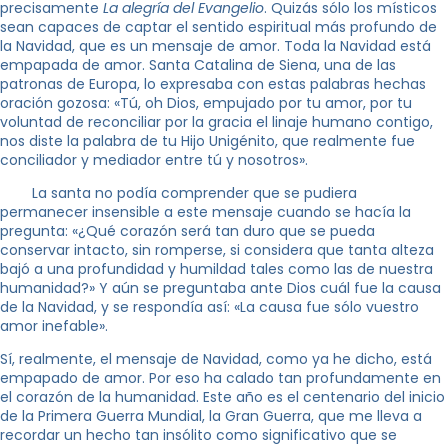
precisamente
La alegría del Evangelio
. Quizás sólo los místicos
sean capaces de captar el sentido espiritual más profundo de
la Navidad, que es un mensaje de amor. Toda la Navidad está
empapada de amor. Santa Catalina de Siena, una de las
patronas de Europa, lo expresaba con estas palabras hechas
oración gozosa: «Tú, oh Dios, empujado por tu amor, por tu
voluntad de reconciliar por la gracia el linaje humano contigo,
nos diste la palabra de tu Hijo Unigénito, que realmente fue
conciliador y mediador entre tú y nosotros».
La santa no podía comprender que se pudiera
permanecer insensible a este mensaje cuando se hacía la
pregunta: «¿Qué corazón será tan duro que se pueda
conservar intacto, sin romperse, si considera que tanta alteza
bajó a una profundidad y humildad tales como las de nuestra
humanidad?» Y aún se preguntaba ante Dios cuál fue la causa
de la Navidad, y se respondía así: «La causa fue sólo vuestro
amor inefable».
Sí, realmente, el mensaje de Navidad, como ya he dicho, está
empapado de amor. Por eso ha calado tan profundamente en
el corazón de la humanidad. Este año es el centenario del inicio
de la Primera Guerra Mundial, la Gran Guerra, que me lleva a
recordar un hecho tan insólito como significativo que se