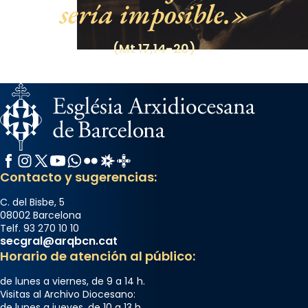
Ver más
sería imposible.
Foto
View on Facebook
·
Share
(Mt 17,14-20)
Facebook
Instagram
X / Twitter
YouTube
WhatsApp
Flickr
Radio Estel
Catalunya Cristiana
Contacto y sugerencias:
C. del Bisbe, 5
08002 Barcelona
Telf. 93 270 10 10
secgral@arqbcn.cat
Horario de atención al público:
de lunes a viernes, de 9 a 14 h.
Visitas al Archivo Diocesano:
de lunes a jueves, de 10 a 13 h.