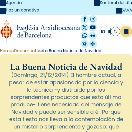
Agenda
Santoral del día
SAVA
Haz un donativo
Facebook
Instagram
X / Twitter
YouTube
ES
Me
Buscar
WhatsApp
Flickr
Radio Estel
Catalunya Cristi
Home
Documentos
La Buena Noticia de Navidad
La Buena Noticia de Navidad
(Domingo, 21/12/2014) El hombre actual, a
pesar de estar apasionado por la ciencia y
la técnica -y distraído por los
sorprendentes productos que esta última
produce- tiene necesidad del mensaje de
Navidad y puede ser sensible a él. Porque
esta fiesta nos lleva a la contemplación de
un misterio sorprendente y gozoso: que