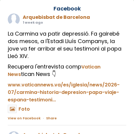
Facebook
Arquebisbat de Barcelona
1 week ago
La Carmina va patir depressió. Fa gairebé
dos mesos, a l'Estadi Lluís Companys, la
jove va fer arribar el seu testimoni al papa
Lleó XIV.
Recupera l'entrevista comp
Vatican
tican News 👇
News
www.vaticannews.va/es/iglesia/news/2026-
07/carmina-historia-depresion-papa-viaje-
espana-testimoni...
Foto
View on Facebook
·
Share