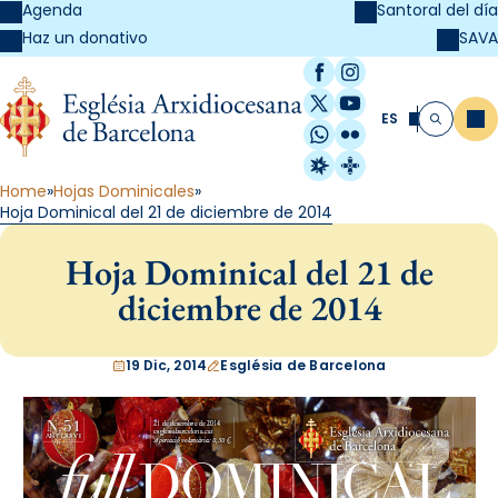
Agenda
Santoral del día
SAVA
Haz un donativo
Facebook
Instagram
X / Twitter
YouTube
ES
Me
Buscar
WhatsApp
Flickr
Radio Estel
Catalunya Cristi
Home
Hojas Dominicales
Hoja Dominical del 21 de diciembre de 2014
Hoja Dominical del 21 de
diciembre de 2014
19 Dic, 2014
Església de Barcelona