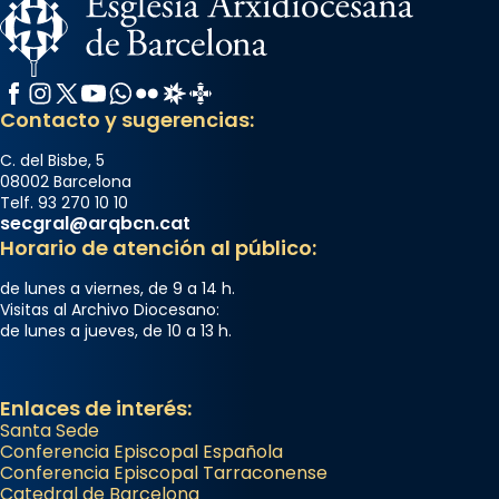
Facebook
Instagram
X / Twitter
YouTube
WhatsApp
Flickr
Radio Estel
Catalunya Cristiana
Contacto y sugerencias:
C. del Bisbe, 5
08002 Barcelona
Telf. 93 270 10 10
secgral@arqbcn.cat
Horario de atención al público:
de lunes a viernes, de 9 a 14 h.
Visitas al Archivo Diocesano:
de lunes a jueves, de 10 a 13 h.
Enlaces de interés:
Santa Sede
Conferencia Episcopal Española
Conferencia Episcopal Tarraconense
Catedral de Barcelona