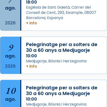
Acompanyant la història de sant Cugat, a
18:00
ago.
Església de Sant Gaietà, Carrer del
partir de l’Edat Mitjana sorgeix la tradició
Consell de Cent, 293, Eixample, 08007
que les santes Juliana (“relatiu a Júlia”) i
Barcelona, Espanya
Semproniana (“relatiu a Semprònia =
2026
+ info
eterna”) són deixebles seves. I l’any 1667, el
frare Joan Gaspar Roig, afirma en una obra
que les santes són filles de l’antiga Iluro.
Mataró en reivindicarà les relíq
9
Pelegrinatge per a solters de
...
30 a 60 anys a Medjugorje
Ver más
ago.
10:00
Foto
Medjugorje, Bòsnia i Herzegovina
View on Facebook
·
Share
2026
+ info
Arquebisbat de Barcelona
2 weeks ago
10
Pelegrinatge per a solters de
Jaume, fill de Zebedeu, és juntament amb el
30 a 60 anys a Medjugorje
seu germà Joan i Pere un dels que
ago.
10:00
acompanyava més de prop Jesús.
Medjugorje, Bòsnia i Herzegovina