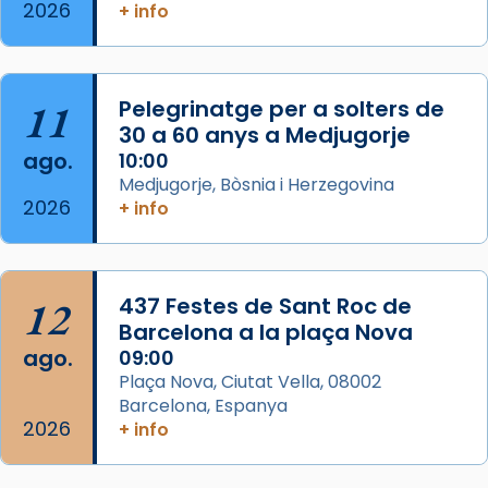
2026
+ info
Segons el llibre dels Fets (12,2) fou el primer
apòstol màrtir, decapitat a Jerusalem per
Herodes Agripa (vers l'any 44).
11
Pelegrinatge per a solters de
Patró de Galícia, després de les invasions
30 a 60 anys a Medjugorje
musulmanes fou venerat com a patró dels
ago.
10:00
Regnes castellans i més tard de tota
Medjugorje, Bòsnia i Herzegovina
Espanya.
2026
+ info
El seu sepulcre a Compostela fou un g
...
Ver más
Foto
12
437 Festes de Sant Roc de
Barcelona a la plaça Nova
View on Facebook
·
Share
ago.
09:00
Plaça Nova, Ciutat Vella, 08002
Barcelona, Espanya
2026
+ info