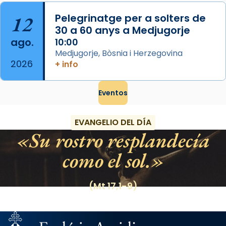
12
Pelegrinatge per a solters de
30 a 60 anys a Medjugorje
ago.
10:00
Medjugorje, Bòsnia i Herzegovina
2026
+ info
Eventos
EVANGELIO DEL DÍA
Su rostro resplandecía
como el sol.
(Mt 17,1-9)