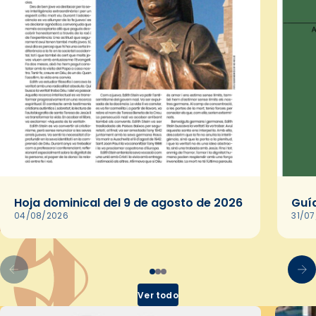
Hoja dominical del 9 de agosto de 2026
Guía
04/08/2026
31/0
Ver todo