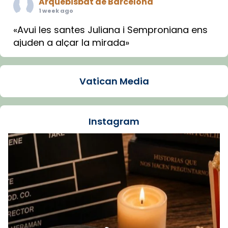
Arquebisbat de Barcelona
1 week ago
«Avui les santes Juliana i Semproniana ens
ajuden a alçar la mirada»
Mons. Sergi Gordo, bisbe de Tortosa, ha
presidit aquest 27 de juliol la missa de Les
Vatican Media
Santes de Mataró.
🔗
tinyurl.com/cvu5jmbk
📸 J. Merino
Instagram
Foto
View on Facebook
·
Share
Arquebisbat de Barcelona
is at Catedral
de Barcelona.
1 week ago
Aquest dilluns, 27 de juliol, ha tingut lloc la