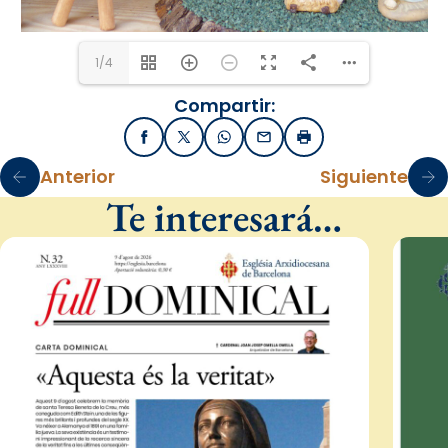
1/4
Compartir:
Facebook
X / Twitter
WhatsApp
Email
Imprimir
Anterior
Siguiente
Te interesará…