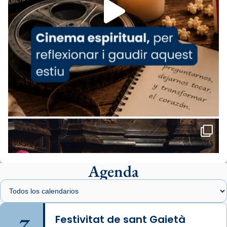
missa d’acció de gràcies en agraïment al
comitè organitzador de la visita apostòlica
del Sant Pare Lleó XIV a Barcelona, i als
col·laboradors, a la Catedral de Barcelona.
L’arquebisbe de Barcelona, el cardenal Joan
Josep Omella, ha presidit la missa i l’ha
concelebrat el bisbe auxiliar de Barcelona,
Mons. David Abadías.
📸 Dr. G. Simón
Foto
View on Facebook
·
Share
Agenda
Arquebisbat de Barcelona
1 week ago
Memòria de les santes Juliana i
Semproniana, verges i màrtirs.
7
Festivitat de sant Gaietà