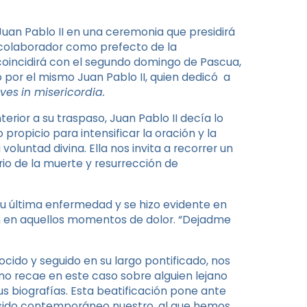
Juan Pablo II en una ceremonia que presidirá
 colaborador como prefecto de la
 coincidirá con el segundo domingo de Pascua,
 por el mismo Juan Pablo II, quien dedicó a
ives
in misericordia.
rior a su traspaso, Juan Pablo II decía lo
ropicio para intensificar la oración y la
 voluntad divina. Ella nos invita a recorrer un
erio de la muerte y resurrección de
 su última enfermedad y se hizo evidente en
n en aquellos momentos de dolor. “Dejadme
cido y seguido en su largo pontificado, nos
 no recae en este caso sobre alguien lejano
us biografías. Esta beatificación pone ante
 sido contemporáneo nuestro, al que hemos