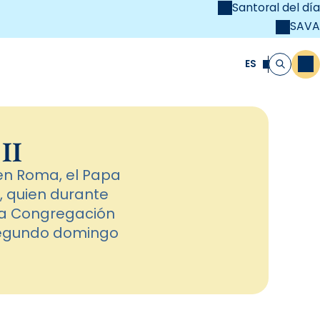
Santoral del día
SAVA
el
unya Cristiana
ES
M
Buscar
 II
 en Roma, el Papa
, quien durante
la Congregación
l segundo domingo