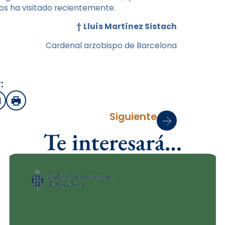
nos ha visitado recientemente.
†
Lluís Martínez Sistach
Cardenal arzobispo de Barcelona
:
sApp
mail
Imprimir
Siguiente
Te interesará…