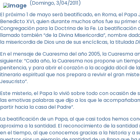
(Domingo, 3/04/2011)
El próximo 1 de mayo será beatificado, en Roma, el Papa 
Benedicto XVI, quien durante muchos años fue su primer
Congregación para la Doctrina de la Fe. La beatificación
llamado también “de la Divina Misericordia”, nombre dado
la misericordia de Dios una de sus encíclicas, la titulada
D
En el mensaje de Cuaresma del año 2005, la Cuaresma ante
siguiente: “Cada año, la Cuaresma nos propone un tiempo p
penitencia, y para abrir el corazón a la acogida dócil de la
itinerario espiritual que nos prepara a revivir el gran mist
Jesucristo”.
Este misterio, el Papa lo vivió sobre todo con ocasión de
las emotivas palabras que dijo a los que le acompañaba
partir hacia la casa del Padre”.
La beatificación de un Papa, al que casi todos hemos cono
aproxima a la santidad. El reconocimiento de la santidad
en el tiempo, al que conocemos gracias a la historia y a s
nuestros ojos un ejemplo de santidad de un Papa que ha