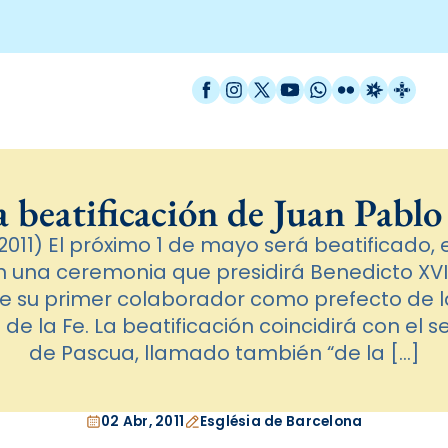
Facebook
Instagram
X / Twitter
YouTube
WhatsApp
Flickr
Radio Est
Catal
 beatificación de Juan Pablo
011) El próximo 1 de mayo será beatificado,
en una ceremonia que presidirá Benedicto XVI
e su primer colaborador como prefecto de 
 de la Fe. La beatificación coincidirá con e
de Pascua, llamado también “de la […]
02 Abr, 2011
Església de Barcelona