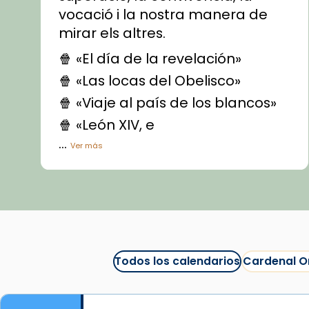
vocació i la nostra manera de
mirar els altres.
🍿 «El día de la revelación»
🍿 «Las locas del Obelisco»
🍿 «Viaje al país de los blancos»
🍿 «León XIV, e
...
Ver más
Vídeo
View on Facebook
·
Share
Arquebisbat de Barcelona
1 week ago
Todos los calendarios
Cardenal O
La Carmina va patir depressió.
Fa gairebé dos mesos, a l'Estadi
Lluís Companys, la jove va fer