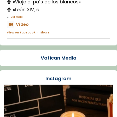
🍿 «Viaje al país de los blancos»
🍿 «León XIV, e
...
Ver más
Vídeo
View on Facebook
·
Share
Arquebisbat de Barcelona
1 week ago
Vatican Media
La Carmina va patir depressió. Fa gairebé
dos mesos, a l'Estadi Lluís Companys, la
jove va fer arribar el seu testimoni al papa
Instagram
Lleó XIV.
Recupera l'entrevista comp
Vatican
tican News 👇
News
www.vaticannews.va/es/iglesia/news/2026-
07/carmina-historia-depresion-papa-viaje-