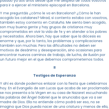
pasado ya dos años desde que me despedí de todos vosotros
para ir a ejercer el ministerio episcopal en Barcelona.
Y me preguntáis ¿cómo le va en Barcelona? ¿Cómo le han
acogido los catalanes? Mirad, si contento estaba con vosotros,
también estoy contento en Cataluña. Me siento bien acogido,
son muy buena gente y hay grupos de cristianos muy
comprometidos en vivir la vida de fe y en atender a los pobres
y necesitados. Ahora bien, hay que saber que la diócesis es
enorme y que, por lo tanto, los problemas y complicaciones
también son muchas. Pero las dificultades no deben ser
motivos de desánimo y desesperación, sino ocasiones para
encontrar nuevos caminos de trabajo, de lucha, de ilusión por
un futuro mejor en el que debemos comprometernos todos.
II
Testigos de Esperanza
Y ahí es donde podemos enlazar con la fiesta que celebramos
hoy. En el Evangelio de san Lucas que acaba de ser proclamado
se nos presenta a la Virgen en su casa de Nazaret escuchando
las palabras del Ángel Gabriel que le anunciaba que va a ser
madre de Dios. Ella no entiende cómo podrá ser eso, no se
imagina que Dios pueda nacer de una criatura y menos de ella,