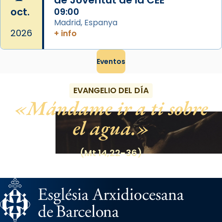
de Joventut de la CEE
oct.
09:00
Madrid, Espanya
2026
+ info
Eventos
EVANGELIO DEL DÍA
Mándame ir a ti sobre
el agua.
(Mt 14,22-36)