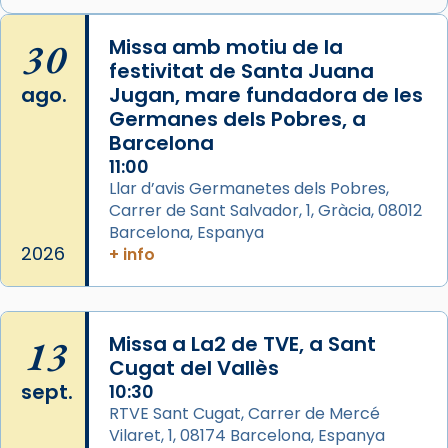
Arquebisbat de Barcelona
is at Catedral
30
Missa amb motiu de la
de Barcelona.
festivitat de Santa Juana
2 weeks ago
ago.
Jugan, mare fundadora de les
Aquest dilluns, 27 de juliol, ha tingut lloc la
Germanes dels Pobres, a
missa d’acció de gràcies en agraïment al
Barcelona
comitè organitzador de la visita apostòlica
11:00
del Sant Pare Lleó XIV a Barcelona, i als
Llar d’avis Germanetes dels Pobres,
col·laboradors, a la Catedral de Barcelona.
Carrer de Sant Salvador, 1, Gràcia, 08012
Barcelona, Espanya
L’arquebisbe de Barcelona, el cardenal Joan
2026
+ info
Josep Omella, ha presidit la missa i l’ha
concelebrat el bisbe auxiliar de Barcelona,
Mons. David Abadías.
13
Missa a La2 de TVE, a Sant
📸 Dr. G. Simón
Cugat del Vallès
Foto
sept.
10:30
View on Facebook
·
Share
RTVE Sant Cugat, Carrer de Mercé
Vilaret, 1, 08174 Barcelona, Espanya