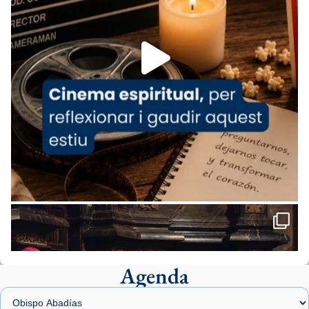
espana-testimoni...
Foto
View on Facebook
·
Share
Arquebisbat de Barcelona
2 weeks ago
«Avui les santes Juliana i Semproniana ens
ajuden a alçar la mirada»
Mons. Sergi Gordo, bisbe de Tortosa, ha
presidit aquest 27 de juliol la missa de Les
Santes de Mataró.
🔗
tinyurl.com/cvu5jmbk
📸 J. Merino
Agenda
Foto
View on Facebook
·
Share