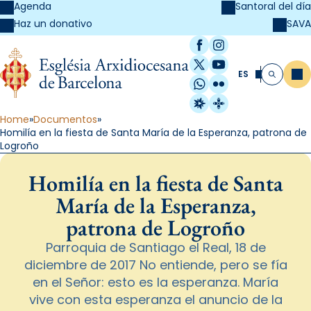
Agenda
Santoral del día
SAVA
Haz un donativo
Facebook
Instagram
X / Twitter
YouTube
ES
Me
Buscar
WhatsApp
Flickr
Radio Estel
Catalunya Cristi
Home
Documentos
Homilía en la fiesta de Santa María de la Esperanza, patrona de
Logroño
Homilía en la fiesta de Santa
María de la Esperanza,
patrona de Logroño
Parroquia de Santiago el Real, 18 de
diciembre de 2017 No entiende, pero se fía
en el Señor: esto es la esperanza. María
vive con esta esperanza el anuncio de la