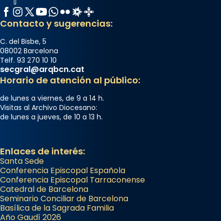
Facebook
Instagram
X / Twitter
YouTube
WhatsApp
Flickr
Radio Estel
Catalunya Cristiana
Contacto y sugerencias:
C. del Bisbe, 5
08002 Barcelona
Telf. 93 270 10 10
secgral@arqbcn.cat
Horario de atención al público:
de lunes a viernes, de 9 a 14 h.
Visitas al Archivo Diocesano:
de lunes a jueves, de 10 a 13 h.
Enlaces de interés:
Santa Sede
Conferencia Episcopal Española
Conferencia Episcopal Tarraconense
Catedral de Barcelona
Seminario Conciliar de Barcelona
Basílica de la Sagrada Familia
Año Gaudí 2026