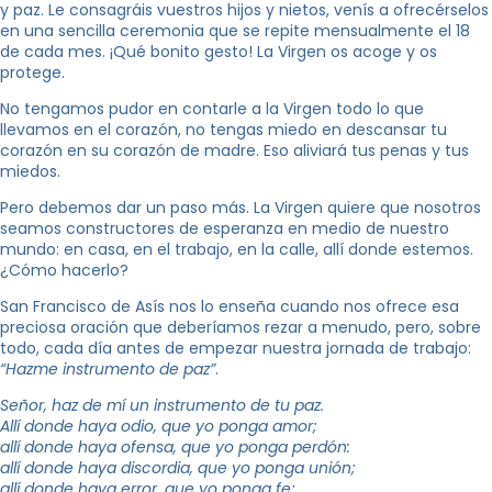
y paz. Le consagráis vuestros hijos y nietos, venís a ofrecérselos
en una sencilla ceremonia que se repite mensualmente el 18
de cada mes. ¡Qué bonito gesto! La Virgen os acoge y os
protege.
No tengamos pudor en contarle a la Virgen todo lo que
llevamos en el corazón, no tengas miedo en descansar tu
corazón en su corazón de madre. Eso aliviará tus penas y tus
miedos.
Pero debemos dar un paso más. La Virgen quiere que nosotros
seamos constructores de esperanza en medio de nuestro
mundo: en casa, en el trabajo, en la calle, allí donde estemos.
¿Cómo hacerlo?
San Francisco de Asís nos lo enseña cuando nos ofrece esa
preciosa oración que deberíamos rezar a menudo, pero, sobre
todo, cada día antes de empezar nuestra jornada de trabajo:
“Hazme instrumento de paz”
.
Señor, haz de mí un instrumento de tu paz.
Allí donde haya odio, que yo ponga amor;
allí donde haya ofensa, que yo ponga perdón:
allí donde haya discordia, que yo ponga unión;
allí donde haya error, que yo ponga fe;