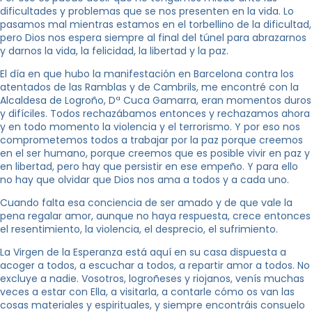
dificultades y problemas que se nos presenten en la vida. Lo
pasamos mal mientras estamos en el torbellino de la dificultad,
pero Dios nos espera siempre al final del túnel para abrazarnos
y darnos la vida, la felicidad, la libertad y la paz.
El día en que hubo la manifestación en Barcelona contra los
atentados de las Ramblas y de Cambrils, me encontré con la
Alcaldesa de Logroño, Dª Cuca Gamarra, eran momentos duros
y difíciles. Todos rechazábamos entonces y rechazamos ahora
y en todo momento la violencia y el terrorismo. Y por eso nos
comprometemos todos a trabajar por la paz porque creemos
en el ser humano, porque creemos que es posible vivir en paz y
en libertad, pero hay que persistir en ese empeño. Y para ello
no hay que olvidar que Dios nos ama a todos y a cada uno.
Cuando falta esa conciencia de ser amado y de que vale la
pena regalar amor, aunque no haya respuesta, crece entonces
el resentimiento, la violencia, el desprecio, el sufrimiento.
La Virgen de la Esperanza está aquí en su casa dispuesta a
acoger a todos, a escuchar a todos, a repartir amor a todos. No
excluye a nadie. Vosotros, logroñeses y riojanos, venís muchas
veces a estar con Ella, a visitarla, a contarle cómo os van las
cosas materiales y espirituales, y siempre encontráis consuelo