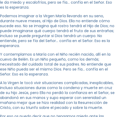
le da miedo y escalofríos, pero se fía… confía en el Señor. Eso
es la esperanza.
Podemos imaginar a la Virgen María llevando en su seno,
durante nueve meses, al Hijo de Dios. Ella no entiende cómo
sucede eso. No se imagina qué rostro tendrá el Hijo de Dios; no
puede imaginarse qué cuerpo tendrá el fruto de sus entrañas;
incluso se puede preguntar si Dios tendrá un cuerpo. No
entiende, pero se fía del Señor… confía en el Señor. Eso es la
esperanza.
Y contemplamos a María con el Niño recién nacido, allí en la
cueva de Belén. Es un Niño pequeño, como los demás;
necesitado del cuidado total de sus padres. No entiende que
ese Niño pueda ser el mismo Dios. Pero se fía… confía en el
Señor. Eso es la esperanza.
A la Virgen le tocó vivir situaciones complicadas, inexplicables,
incluso situaciones duras como la condena y muerte en cruz
de su hijo Jesús, pero Ella no perdió la confianza en el Señor, se
abandonó en sus manos y supo esperar con serenidad un
mañana mejor que se hizo realidad con la Resurrección de
Cristo, con su triunfo sobre el pecado y sobre la muerte.
Por eso os puedo decir que no tengamos miedo ante las