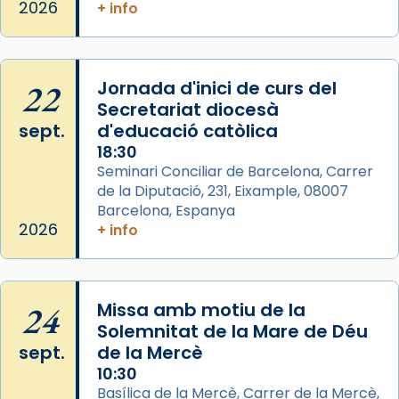
2026
+ info
Arquebisbat de Barcelona
2 weeks ago
Memòria de les santes Juliana i
Semproniana, verges i màrtirs.
22
Jornada d'inici de curs del
Secretariat diocesà
Acompanyant la història de sant Cugat, a
sept.
d'educació catòlica
partir de l’Edat Mitjana sorgeix la tradició
18:30
que les santes Juliana (“relatiu a Júlia”) i
Seminari Conciliar de Barcelona, Carrer
Semproniana (“relatiu a Semprònia =
de la Diputació, 231, Eixample, 08007
eterna”) són deixebles seves. I l’any 1667, el
Barcelona, Espanya
frare Joan Gaspar Roig, afirma en una obra
2026
+ info
que les santes són filles de l’antiga Iluro.
Mataró en reivindicarà les relíq
...
Ver más
24
Missa amb motiu de la
Foto
Solemnitat de la Mare de Déu
sept.
de la Mercè
View on Facebook
·
Share
10:30
Basílica de la Mercè, Carrer de la Mercè,