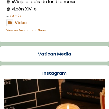
🍿 «Viaje al país de los blancos»
🍿 «León XIV, e
...
Ver más
Vídeo
View on Facebook
·
Share
Arquebisbat de Barcelona
2 weeks ago
Vatican Media
La Carmina va patir depressió. Fa gairebé
dos mesos, a l'Estadi Lluís Companys, la
jove va fer arribar el seu testimoni al papa
Instagram
Lleó XIV.
Recupera l'entrevista comp
Vatican
tican News 👇
News
www.vaticannews.va/es/iglesia/news/2026-
07/carmina-historia-depresion-papa-viaje-