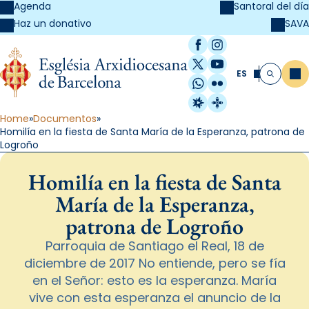
Agenda
Santoral del día
SAVA
Haz un donativo
Facebook
Instagram
X / Twitter
YouTube
ES
Me
Buscar
WhatsApp
Flickr
Radio Estel
Catalunya Cristi
Home
Documentos
Homilía en la fiesta de Santa María de la Esperanza, patrona de
Logroño
Homilía en la fiesta de Santa
María de la Esperanza,
patrona de Logroño
Parroquia de Santiago el Real, 18 de
diciembre de 2017 No entiende, pero se fía
en el Señor: esto es la esperanza. María
vive con esta esperanza el anuncio de la