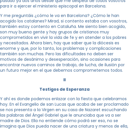
pasado ya dos años desde que me despedí de todos vosotros
para ir a ejercer el ministerio episcopal en Barcelona.
Y me preguntáis ¿cómo le va en Barcelona? ¿Cómo le han
acogido los catalanes? Mirad, si contento estaba con vosotros,
también estoy contento en Cataluña. Me siento bien acogido,
son muy buena gente y hay grupos de cristianos muy
comprometidos en vivir la vida de fe y en atender a los pobres
y necesitados. Ahora bien, hay que saber que la diócesis es
enorme y que, por lo tanto, los problemas y complicaciones
también son muchas. Pero las dificultades no deben ser
motivos de desánimo y desesperación, sino ocasiones para
encontrar nuevos caminos de trabajo, de lucha, de ilusión por
un futuro mejor en el que debemos comprometernos todos.
II
Testigos de Esperanza
Y ahí es donde podemos enlazar con la fiesta que celebramos
hoy. En el Evangelio de san Lucas que acaba de ser proclamado
se nos presenta a la Virgen en su casa de Nazaret escuchando
las palabras del Ángel Gabriel que le anunciaba que va a ser
madre de Dios. Ella no entiende cómo podrá ser eso, no se
imagina que Dios pueda nacer de una criatura y menos de ella,