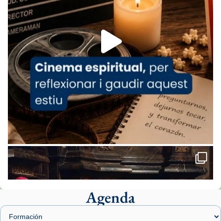
espana-testimoni...
Foto
View on Facebook
·
Share
Arquebisbat de Barcelona
2 weeks ago
«Avui les santes Juliana i Semproniana ens
ajuden a alçar la mirada»
Mons. Sergi Gordo, bisbe de Tortosa, ha
presidit aquest 27 de juliol la missa de Les
Santes de Mataró.
🔗
tinyurl.com/cvu5jmbk
📸 J. Merino
Agenda
Foto
View on Facebook
·
Share