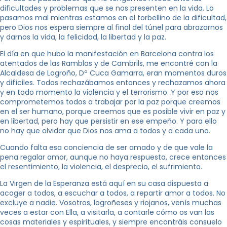
dificultades y problemas que se nos presenten en la vida. Lo
pasamos mal mientras estamos en el torbellino de la dificultad,
pero Dios nos espera siempre al final del túnel para abrazarnos
y darnos la vida, la felicidad, la libertad y la paz.
El día en que hubo la manifestación en Barcelona contra los
atentados de las Ramblas y de Cambrils, me encontré con la
Alcaldesa de Logroño, Dª Cuca Gamarra, eran momentos duros
y difíciles. Todos rechazábamos entonces y rechazamos ahora
y en todo momento la violencia y el terrorismo. Y por eso nos
comprometemos todos a trabajar por la paz porque creemos
en el ser humano, porque creemos que es posible vivir en paz y
en libertad, pero hay que persistir en ese empeño. Y para ello
no hay que olvidar que Dios nos ama a todos y a cada uno.
Cuando falta esa conciencia de ser amado y de que vale la
pena regalar amor, aunque no haya respuesta, crece entonces
el resentimiento, la violencia, el desprecio, el sufrimiento.
La Virgen de la Esperanza está aquí en su casa dispuesta a
acoger a todos, a escuchar a todos, a repartir amor a todos. No
excluye a nadie. Vosotros, logroñeses y riojanos, venís muchas
veces a estar con Ella, a visitarla, a contarle cómo os van las
cosas materiales y espirituales, y siempre encontráis consuelo