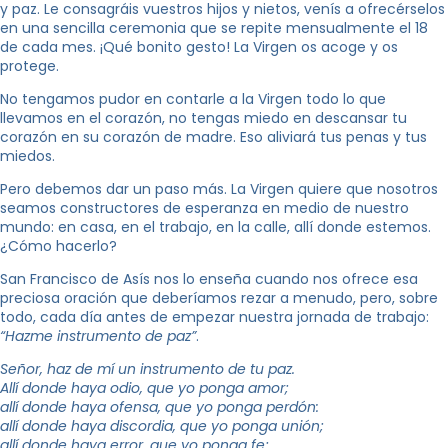
y paz. Le consagráis vuestros hijos y nietos, venís a ofrecérselos
en una sencilla ceremonia que se repite mensualmente el 18
de cada mes. ¡Qué bonito gesto! La Virgen os acoge y os
protege.
No tengamos pudor en contarle a la Virgen todo lo que
llevamos en el corazón, no tengas miedo en descansar tu
corazón en su corazón de madre. Eso aliviará tus penas y tus
miedos.
Pero debemos dar un paso más. La Virgen quiere que nosotros
seamos constructores de esperanza en medio de nuestro
mundo: en casa, en el trabajo, en la calle, allí donde estemos.
¿Cómo hacerlo?
San Francisco de Asís nos lo enseña cuando nos ofrece esa
preciosa oración que deberíamos rezar a menudo, pero, sobre
todo, cada día antes de empezar nuestra jornada de trabajo:
“Hazme instrumento de paz”
.
Señor, haz de mí un instrumento de tu paz.
Allí donde haya odio, que yo ponga amor;
allí donde haya ofensa, que yo ponga perdón:
allí donde haya discordia, que yo ponga unión;
allí donde haya error, que yo ponga fe;