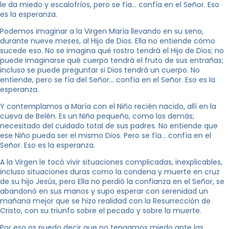
le da miedo y escalofríos, pero se fía… confía en el Señor. Eso
es la esperanza.
Podemos imaginar a la Virgen María llevando en su seno,
durante nueve meses, al Hijo de Dios. Ella no entiende cómo
sucede eso. No se imagina qué rostro tendrá el Hijo de Dios; no
puede imaginarse qué cuerpo tendrá el fruto de sus entrañas;
incluso se puede preguntar si Dios tendrá un cuerpo. No
entiende, pero se fía del Señor… confía en el Señor. Eso es la
esperanza.
Y contemplamos a María con el Niño recién nacido, allí en la
cueva de Belén. Es un Niño pequeño, como los demás;
necesitado del cuidado total de sus padres. No entiende que
ese Niño pueda ser el mismo Dios. Pero se fía… confía en el
Señor. Eso es la esperanza.
A la Virgen le tocó vivir situaciones complicadas, inexplicables,
incluso situaciones duras como la condena y muerte en cruz
de su hijo Jesús, pero Ella no perdió la confianza en el Señor, se
abandonó en sus manos y supo esperar con serenidad un
mañana mejor que se hizo realidad con la Resurrección de
Cristo, con su triunfo sobre el pecado y sobre la muerte.
Por eso os puedo decir que no tengamos miedo ante las