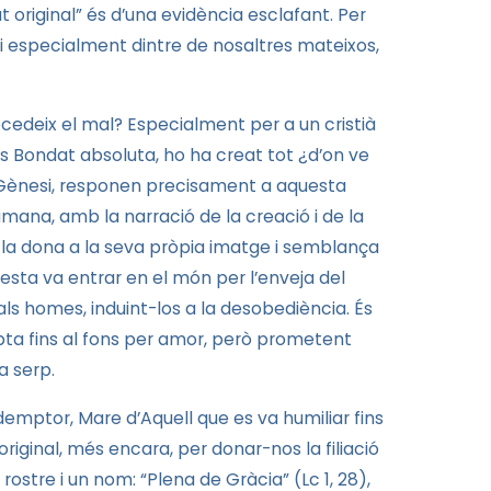
 original” és d’una evidència esclafant. Per
 i especialment dintre de nosaltres mateixos,
edeix el mal? Especialment per a un cristià
és Bondat absoluta, ho ha creat tot ¿d’on ve
l Gènesi, responen precisament a aquesta
ana, amb la narració de la creació i de la
i la dona a la seva pròpia imatge i semblança
esta va entrar en el món per l’enveja del
als homes, induint-los a la desobediència. És
pta fins al fons per amor, però prometent
a serp.
emptor, Mare d’Aquell que es va humiliar fins
original, més encara, per donar-nos la filiació
rostre i un nom: “Plena de Gràcia” (Lc 1, 28),