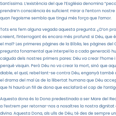
Santíssima. L’existència del que l’Església denomina “pecat
prendre’n consciència és suficient mirar a l’entorn nostre
quan l’egoisme sembla que tingui més força que l’amor.
Tots ens fem alguna vegada aquesta pregunta: ¿D’on proc
creient, l’interrogant és encara més profund: si Déu, que 
el mal? Les primeres pàgines de
la Bíblia
, les pàgines de
pregunta fonamental que interpel·la a cada generació hum
caiguda dels nostres primers pares: Déu va crear l’home 
perquè visquin. Però Déu no va crear la mort, sinó que aqu
diable, el qual, rebel·lant-se contra Déu, enganyà també 
el drama del mal ús de la llibertat humana que Déu acce
que hi haurà un fill de dona que esclafarà el cap de l’antig
Aquesta dona és
la Dona
predestinada a ser Mare del Red
a l’extrem per retornar-nos a nosaltres la nostra dignitat 
divina. Aquesta Dona, als ulls de Déu, té des de sempre un 