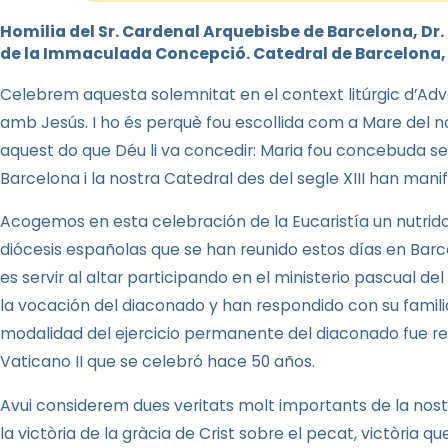
Homilia del Sr. Cardenal Arquebisbe de Barcelona, Dr.
de
la Immaculada
Concepció.
Catedral de Barcelona,
Celebrem aquesta solemnitat en el context litúrgic d’Adve
amb Jesús. I ho és perquè fou escollida com a Mare del no
aquest do que Déu li va concedir: Maria fou concebuda sen
Barcelona i la nostra Catedral des del segle XIII han man
Acogemos en esta celebración de la Eucaristía un nutri
diócesis españolas que se han reunido estos días en Barc
es servir al altar participando en el ministerio pascual d
la vocación del diaconado y han respondido con su famil
modalidad del ejercicio permanente del diaconado fue rest
Vaticano II que se celebró hace 50 años.
Avui considerem dues veritats molt importants de la nostra 
la victòria de la gràcia de Crist sobre el pecat, victòria