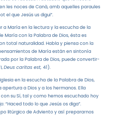
r en les noces de Canà, amb aquelles paraules
ot el que Jesús us digui”.
 a María en la lectura y la escucha de
la
 de María con
la Palabra
de Dios, ésta es
on total naturalidad. Habla y piensa con
la
 pensamientos de María están en sintonía
trada por
la Palabra
de Dios, puede convertir-
I,
Deus caritas est,
41).
 Iglesia
en la escucha de
la Palabra
de Dios,
a apertura a Dios y a los hermanos. Ella
a con su Sí, tal y como hemos escuchado hoy
jo: “Haced todo lo que Jesús os diga”.
po litúrgico de Adviento y así prepararnos