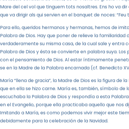
Mare del cel vol que tinguem tots nosaltres. Ens ho va di
que va dirigir als qui servien en el banquet de noces: “Feu t
Para ello, queridos hermanos y hermanas, hemos de imitar
Palabra
de Dios. Hay que poner de relieve la familiaridad
verdaderamente su misma casa, de la cual sale y entra c
Palabra
de Dios y ésta se convierte en palabra suya. Los
con el pensamiento de Dios. Al estar íntimamente pene
se en
la Madre
de
la Palabra
encarnada (cf. Benedicto XV
María “llena de gracia”,
la Madre
de Dios es la figura de
la
que en ella se hizo carne. María es, también, símbolo de l
escuchaba
la Palabra
de Dios y respondía a esta Palabr
en el Evangelio, porque ella practicaba aquello que nos di
Imitando a María, es como podemos vivir mejor este tiem
debidamente para la celebración de la Navidad.