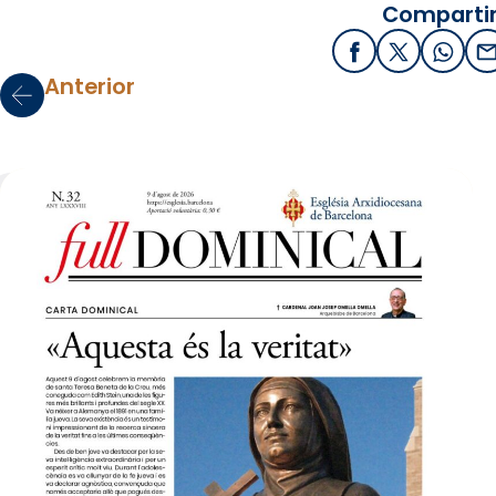
Compartir
Facebook
X / Twitter
What
E
Anterior