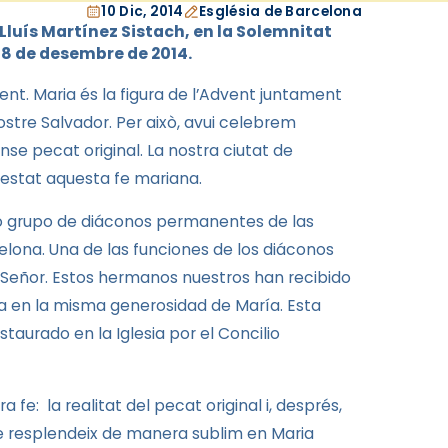
10 Dic, 2014
Església de Barcelona
Lluís Martínez
Sistach
, en
la Solemnitat
 8 de desembre de 2014.
nt. Maria és la figura de l’Advent juntament
stre Salvador. Per això, avui celebrem
se pecat original. La nostra ciutat de
ifestat aquesta fe mariana.
do grupo de diáconos permanentes de las
elona. Una de las funciones de los diáconos
el Señor. Estos hermanos nuestros han recibido
ia en la misma generosidad de María. Esta
aurado en la Iglesia por el Concilio
fe: la realitat del pecat original i, després,
 que resplendeix de manera sublim en Maria