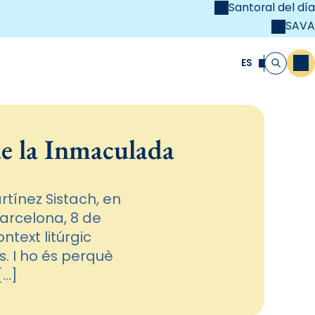
Santoral del día
SAVA
el
unya Cristiana
ES
M
Buscar
de la Inmaculada
rtínez Sistach, en
arcelona, 8 de
text litúrgic
. I ho és perquè
[…]