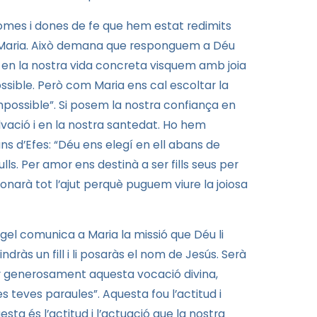
mes i dones de fe que hem estat redimits
 a Maria. Això demana que responguem a Déu
e en la nostra vida concreta visquem amb joia
ssible. Però com Maria ens cal escoltar la
 impossible”. Si posem la nostra confiança en
lvació i en la nostra santedat. Ho hem
ns d’Efes: “Déu ens elegí en ell abans de
lls. Per amor ens destinà a ser fills seus per
donarà tot l’ajut perquè puguem viure la joiosa
gel comunica a Maria la missió que Déu li
indràs un fill i li posaràs el nom de Jesús. Serà
tar generosament aquesta vocació divina,
s teves paraules”. Aquesta fou l’actitud i
esta és l’actitud i l’actuació que la nostra