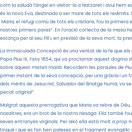
com la saludà l’àngel en visitar-la a Natzaret i avui hem 
és la nova Eva, destinada a ser mare de tots els redimits.
Maria
, el refugi comú de tots els cristians, fou la primera
nostres primers pares”. En l’oració col·lecta de la missa
estança per al seu Fill i, en previsió de la seva mort, la 
La Immaculada
Concepció
és una veritat de la fe que els
Papa Pius IX, l’any 1854, qui va proclamar aquest dogma d
sobre aquest misteri marià. Recordem les paraules de Pius 
primer instant de la seva concepció, per una gràcia i un f
dels mèrits de Jesucrist, Salvador del llinatge humà, va 
pecat original”.
Malgrat aquesta prerrogativa que Maria va rebre de Déu,
nosaltres, era un brot de la nostra nissaga. Ella també fou r
seves entranyes virginals. Per això ella està molt a prop n
tingué i que es fan ben paleses en el fragment evangèlic