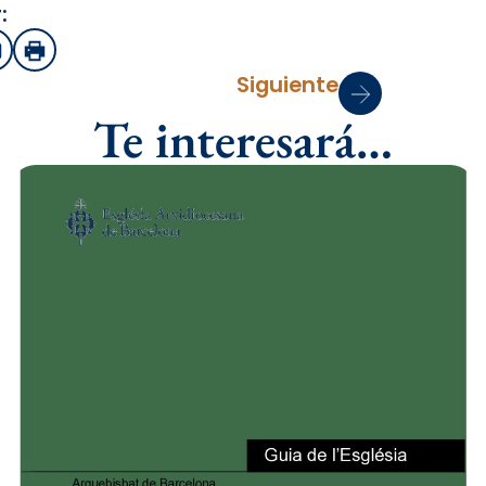
:
sApp
mail
Imprimir
Siguiente
Te interesará…