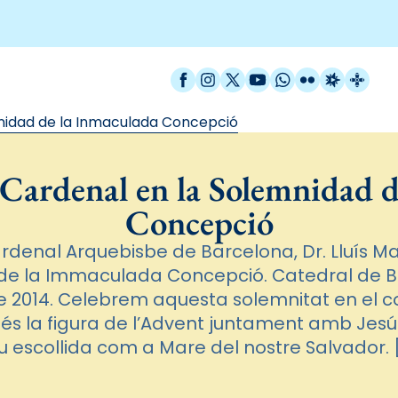
Facebook
Instagram
X / Twitter
YouTube
WhatsApp
Flickr
Radio Est
Catal
mnidad de la Inmaculada Concepció
 Cardenal en la Solemnidad 
Concepció
ardenal Arquebisbe de Barcelona, Dr. Lluís Ma
 de la Immaculada Concepció. Catedral de B
2014. Celebrem aquesta solemnitat en el con
 és la figura de l’Advent juntament amb Jesús
u escollida com a Mare del nostre Salvador. 