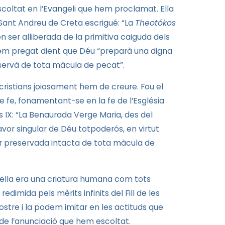
escoltat en l’Evangeli que hem proclamat. Ella
 Sant Andreu de Creta escrigué: “
La
Theotókos
 en ser alliberada de la primitiva caiguda dels
 hem pregat dient que Déu “preparà una digna
preservà de tota màcula de pecat”.
 cristians joiosament hem de creure. Fou el
e fe, fonamentant-se en la fe de l’Església
IX: “
La Benaurada
Verge
Maria, des del
avor singular de Déu totpoderós, en virtut
ser preservada intacta de tota màcula de
 ella era una criatura humana com tots
edimida pels mèrits infinits del Fill de les
ostre i la podem imitar en les actituds que
 de l’anunciació que hem escoltat.