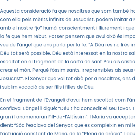
Aquesta consideració fa que nosaltres que som també ho
com ella pels mèrits infinits de Jesucrist, podem imitar
amb el nostre “jo” humà, conscientment i lliurement i qu
la fe que hem rebut. Potser pensem que avui això és impo
veu de l’àngel que ens parla per la fe: “A Déu res no li és
Déu tot serà possible. Déu està interessat en la nostra sa
escoltat en el fragment de la carta de sant Pau als cristia
crear el món. Perquè fóssim sants, irreprensibles als seus u
Jesucrist”. El Senyor que vol tot això per a nosaltres, ens 
i sublim vocació de ser fills i filles de Déu.
En el fragment de l’Evangeli d’avui, hem escoltat com l’àn
confiava. L’àngel li digué: “Déu t’ha concedit el seu favor. T
gran i l’anomenaran Fill-de-l’Altíssim”. I Maria va accep
dient: “Sóc l’esclava del Senyor: que es compleixin en mi le
l’actuació constant de Maria, de la “Plena de gràcia”. I aqu