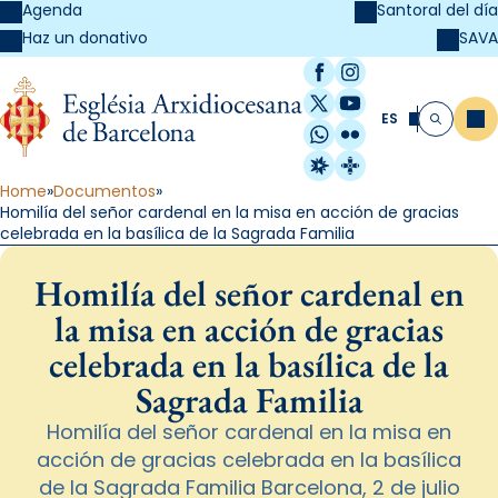
Agenda
Santoral del día
SAVA
Haz un donativo
Facebook
Instagram
X / Twitter
YouTube
ES
Me
Buscar
WhatsApp
Flickr
Radio Estel
Catalunya Cristi
Home
Documentos
Homilía del señor cardenal en la misa en acción de gracias
celebrada en la basílica de la Sagrada Familia
Homilía del señor cardenal en
la misa en acción de gracias
celebrada en la basílica de la
Sagrada Familia
Homilía del señor cardenal en la misa en
acción de gracias celebrada en la basílica
de la Sagrada Familia Barcelona, 2 de julio