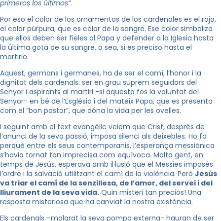
primeros los últimos”
.
Por eso el color de los ornamentos de los cardenales es el rojo,
el color púrpura, que es color de la sangre. Ese color simboliza
que ellos deben ser fieles al Papa y defender a la Iglesia hasta
la última gota de su sangre, o sea, si es preciso hasta el
martirio.
Aquest, germans i germanes, ha de ser el camí, l’honor i la
dignitat dels cardenals: ser en grau suprem seguidors del
Senyor i aspirants al martiri -si aquesta fos la voluntat del
Senyor- en bé de l’Església i del mateix Papa, que es presenta
com el “bon pastor”, que dóna la vida per les ovelles.
I seguint amb el text evangèlic veiem que Crist, després de
l’anunci de la seva passió, imposa silenci als deixebles. Ho fa
perquè entre els seus contemporanis, l’esperança messiànica
s’havia tornat tan imprecisa com equívoca. Molta gent, en
temps de Jesús, esperava amb il·lusió que el Messies imposés
l’ordre i la salvació utilitzant el camí de la violència. Però
Jesús
va triar el camí de la senzillesa, de l’amor, del servei i del
lliurament de la seva vida.
Quin misteri tan preciós! Una
resposta misteriosa que ha canviat la nostra existència.
Els cardenals –malgrat la seva pompa externa- hauran de ser