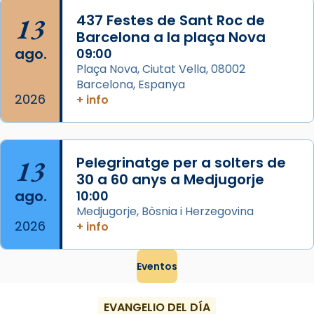
...
Ver más
13
437 Festes de Sant Roc de
Foto
Barcelona a la plaça Nova
ago.
09:00
View on Facebook
·
Share
Plaça Nova, Ciutat Vella, 08002
Barcelona, Espanya
2026
+ info
13
Pelegrinatge per a solters de
30 a 60 anys a Medjugorje
ago.
10:00
Medjugorje, Bòsnia i Herzegovina
2026
+ info
Eventos
EVANGELIO DEL DÍA