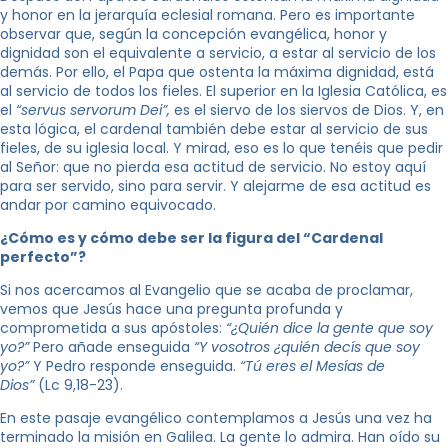
y honor en la jerarquía eclesial romana. Pero es importante
observar que, según la concepción evangélica, honor y
dignidad son el equivalente a servicio, a estar al servicio de los
demás. Por ello, el Papa que ostenta la máxima dignidad, está
al servicio de todos los fieles. El superior en la Iglesia Católica, es
el
“servus servorum Dei”,
es el siervo de los siervos de Dios. Y, en
esta lógica, el cardenal también debe estar al servicio de sus
fieles, de su iglesia local. Y mirad, eso es lo que tenéis que pedir
al Señor: que no pierda esa actitud de servicio. No estoy aquí
para ser servido, sino para servir. Y alejarme de esa actitud es
andar por camino equivocado.
¿Cómo es y cómo debe ser la figura del “Cardenal
perfecto”?
Si nos acercamos al Evangelio que se acaba de proclamar,
vemos que Jesús hace una pregunta profunda y
comprometida a sus apóstoles:
“¿Quién dice la gente que soy
yo?”
Pero añade enseguida
“Y vosotros ¿quién decís que soy
yo?”
Y Pedro responde enseguida.
“Tú eres el Mesías de
Dios”
(Lc 9,18-23).
En este pasaje evangélico contemplamos a Jesús una vez ha
terminado la misión en Galilea. La gente lo admira. Han oído su