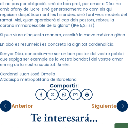
ell no pas per obligació, sinó de bon grat, per amor a Déu; no
amb afany de lucre, sinó generosament; no com els qui
regeixen despòticament les hisendes, sinó fent-vos models del
ramat. Així, quan apareixerà el cap dels pastors, rebreu la
corona immarcescible de la glòria” (1Pe 5,2 i ss).
Si puc viure d’aquesta manera, assoliré la meva màxima glòria.
En això es resumeix i es concreta la dignitat cardenalícia.
Senyor Déu, concediu-me ser un bon pastor del vostre poble i
que sàpiga ser exemple de la vostra bondat i del vostre amor
enmig de la nostra societat. Amén.
Cardenal Juan José Omella
Arzobispo metropolitano de Barcelona
Compartir:
Facebook
X / Twitter
WhatsApp
Email
Imprimir
Anterior
Siguiente
Te interesará…