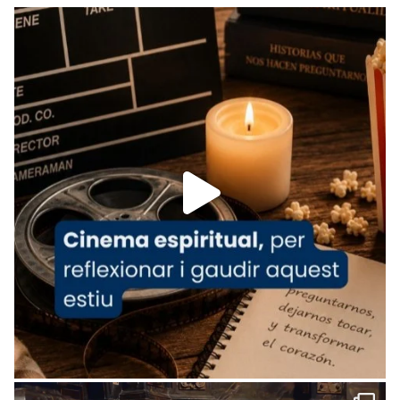
Recupera l'entrevista comp
Vatican
tican News 👇
News
www.vaticannews.va/es/iglesia/news/2026-
07/carmina-historia-depresion-papa-viaje-
espana-testimoni...
Foto
View on Facebook
·
Share
Arquebisbat de Barcelona
2 weeks ago
«Avui les santes Juliana i Semproniana ens
ajuden a alçar la mirada»
Mons. Sergi Gordo, bisbe de Tortosa, ha
presidit aquest 27 de juliol la missa de Les
Santes de Mataró.