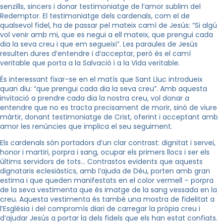
senzills, sincers i donar testimoniatge de l’amor sublim del
Redemptor. El testimoniatge dels cardenals, com el de
qualsevol fidel, ha de passar pel mateix camí de Jesús: “Si algú
vol venir amb mi, que es negui a ell mateix, que prengui cada
dia la seva creu i que em segueixi”. Les paraules de Jesús
resulten dures d’entendre i d’acceptar, però és el camí
veritable que porta a la Salvació i a la Vida veritable.
És interessant fixar-se en el matís que Sant Lluc introdueix
quan diu: “que prengui cada dia la seva creu”. Amb aquesta
invitació a prendre cada dia la nostra creu, vol donar a
entendre que no es tracta precisament de morir, sinó de viure
màrtir, donant testimoniatge de Crist, oferint i acceptant amb
amor les renúncies que implica el seu seguiment.
Els cardenals són portadors d’un clar contrast: dignitat i servei,
honor i martiri, porpra i sang, ocupar els primers llocs i ser els
últims servidors de tots… Contrastos evidents que aquests
dignataris eclesiàstics, amb l’ajuda de Déu, porten amb gran
estima i que queden manifestats en el color vermell – porpra
de la seva vestimenta que és imatge de la sang vessada en la
creu. Aquesta vestimenta és també una mostra de fidelitat a
l’Església i del compromís diari de carregar la pròpia creu i
d’ajudar Jesús a portar la dels fidels que els han estat confiats.