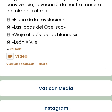
convivència, la vocació i la nostra manera
de mirar els altres.
🍿 «El día de la revelación»
🍿 «Las locas del Obelisco»
🍿 «Viaje al país de los blancos»
🍿 «León XIV, e
...
Ver más
Vídeo
View on Facebook
·
Share
Arquebisbat de Barcelona
2 weeks ago
Vatican Media
La Carmina va patir depressió. Fa gairebé
dos mesos, a l'Estadi Lluís Companys, la
jove va fer arribar el seu testimoni al papa
Instagram
Lleó XIV.