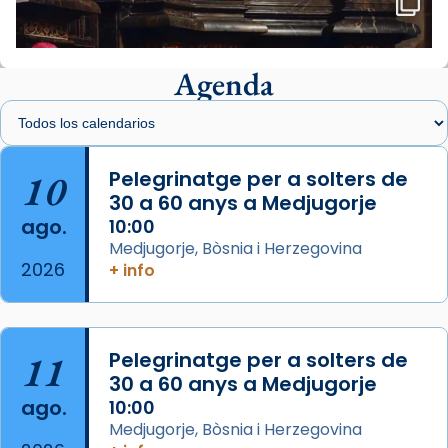
🔗
tinyurl.com/cvu5jmbk
📸 J. Merino
Agenda
Foto
View on Facebook
·
Share
Arquebisbat de Barcelona
is at Catedral
10
Pelegrinatge per a solters de
de Barcelona.
30 a 60 anys a Medjugorje
2 weeks ago
ago.
10:00
Aquest dilluns, 27 de juliol, ha tingut lloc la
Medjugorje, Bòsnia i Herzegovina
missa d’acció de gràcies en agraïment al
2026
+ info
comitè organitzador de la visita apostòlica
del Sant Pare Lleó XIV a Barcelona, i als
col·laboradors, a la Catedral de Barcelona.
11
Pelegrinatge per a solters de
L’arquebisbe de Barcelona, el cardenal Joan
30 a 60 anys a Medjugorje
Josep Omella, ha presidit la missa i l’ha
ago.
10:00
concelebrat el bisbe auxiliar de Barcelona,
Medjugorje, Bòsnia i Herzegovina
Mons. David Abadías.