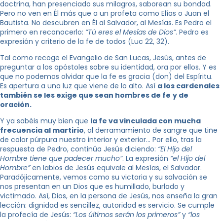
doctrina, han presenciado sus milagros, saborean su bondad.
Pero no ven en Él más que a un profeta como Elías o Juan el
Bautista. No descubren en Él al Salvador, al Mesías. Es Pedro el
primero en reconocerlo:
“Tú eres el Mesías de Dios”
. Pedro es
expresión y criterio de la fe de todos (Luc 22, 32).
Tal como recoge el Evangelio de San Lucas, Jesús, antes de
preguntar a los apóstoles sobre su identidad, ora por ellos. Y es
que no podemos olvidar que la fe es gracia (don) del Espíritu.
Es apertura a una luz que viene de lo alto. Así
a los cardenales
también se les exige que sean hombres de fe
y de
oración.
Y ya sabéis muy bien que
la fe va vinculada con mucha
frecuencia al martirio
, al derramamiento de sangre que tiñe
de color púrpura nuestro interior y exterior… Por ello, tras la
respuesta de Pedro, continúa Jesús diciendo:
“El Hijo del
Hombre tiene que padecer mucho”
. La expresión
“el Hijo del
Hombre”
en labios de Jesús equivale al Mesías, el Salvador.
Paradójicamente, vemos como su victoria y su salvación se
nos presentan en un Dios que es humillado, burlado y
victimado. Así, Dios, en la persona de Jesús, nos enseña la gran
lección: dignidad es sencillez, autoridad es servicio. Se cumple
la profecía de Jesús:
“Los últimos serán los primeros”
y
“los