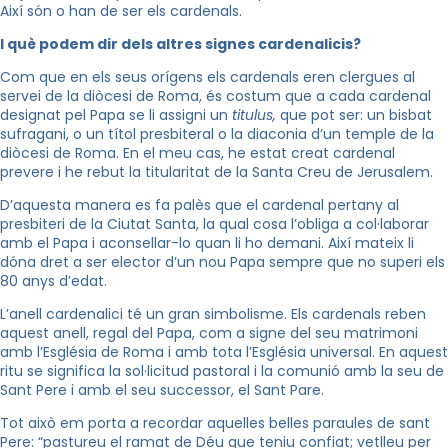
Així són o han de ser els cardenals.
I què podem dir dels altres signes cardenalicis?
Com que en els seus orígens els cardenals eren clergues al
servei de la diòcesi de Roma, és costum que a cada cardenal
designat pel Papa se li assigni un
titulus,
que pot ser: un bisbat
sufragani, o un títol presbiteral o la diaconia d’un temple de la
diòcesi de Roma. En el meu cas, he estat creat cardenal
prevere i he rebut la titularitat de la Santa Creu de Jerusalem.
D’aquesta manera es fa palès que el cardenal pertany al
presbiteri de la Ciutat Santa, la qual cosa l’obliga a col·laborar
amb el Papa i aconsellar-lo quan li ho demani. Així mateix li
dóna dret a ser elector d’un nou Papa sempre que no superi els
80 anys d’edat.
L’anell cardenalici té un gran simbolisme. Els cardenals reben
aquest anell, regal del Papa, com a signe del seu matrimoni
amb l’Església de Roma i amb tota l’Església universal. En aquest
ritu se significa la sol·licitud pastoral i la comunió amb la seu de
Sant Pere i amb el seu successor, el Sant Pare.
Tot això em porta a recordar aquelles belles paraules de sant
Pere: “pastureu el ramat de Déu que teniu confiat; vetlleu per