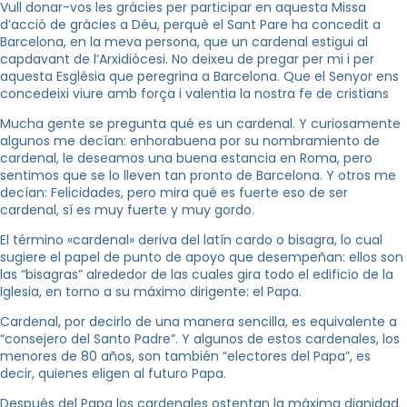
Vull donar-vos les gràcies per participar en aquesta Missa
d’acció de gràcies a Déu, perquè el Sant Pare ha concedit a
Barcelona, en la meva persona, que un cardenal estigui al
capdavant de l’Arxidiòcesi. No deixeu de pregar per mi i per
aquesta Església que peregrina a Barcelona. Que el Senyor ens
concedeixi viure amb força i valentia la nostra fe de cristians
Mucha gente se pregunta qué es un cardenal. Y curiosamente
algunos me decían: enhorabuena por su nombramiento de
cardenal, le deseamos una buena estancia en Roma, pero
sentimos que se lo lleven tan pronto de Barcelona. Y otros me
decían: Felicidades, pero mira qué es fuerte eso de ser
cardenal, sí es muy fuerte y muy gordo.
El término «cardenal» deriva del latín cardo o bisagra, lo cual
sugiere el papel de punto de apoyo que desempeñan: ellos son
las “bisagras” alrededor de las cuales gira todo el edificio de la
Iglesia, en torno a su máximo dirigente: el Papa.
Cardenal, por decirlo de una manera sencilla, es equivalente a
“consejero del Santo Padre”. Y algunos de estos cardenales, los
menores de 80 años, son también “electores del Papa”, es
decir, quienes eligen al futuro Papa.
Después del Papa los cardenales ostentan la máxima dignidad