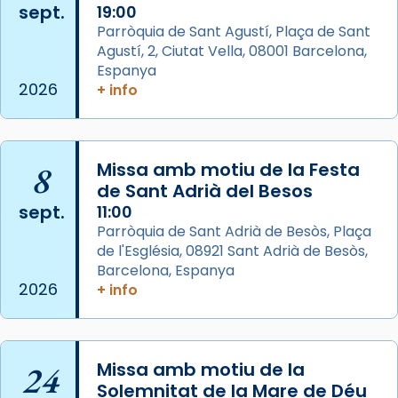
sept.
19:00
partir de l’Edat Mitjana sorgeix la tradició
Parròquia de Sant Agustí, Plaça de Sant
que les santes Juliana (“relatiu a Júlia”) i
Agustí, 2, Ciutat Vella, 08001 Barcelona,
Semproniana (“relatiu a Semprònia =
Espanya
eterna”) són deixebles seves. I l’any 1667, el
2026
+ info
frare Joan Gaspar Roig, afirma en una obra
que les santes són filles de l’antiga Iluro.
Mataró en reivindicarà les relíq
...
8
Missa amb motiu de la Festa
Ver más
de Sant Adrià del Besos
Foto
sept.
11:00
View on Facebook
·
Share
Parròquia de Sant Adrià de Besòs, Plaça
de l'Església, 08921 Sant Adrià de Besòs,
Barcelona, Espanya
Arquebisbat de Barcelona
2026
+ info
2 weeks ago
Jaume, fill de Zebedeu, és juntament amb el
seu germà Joan i Pere un dels que
acompanyava més de prop Jesús.
24
Missa amb motiu de la
Solemnitat de la Mare de Déu