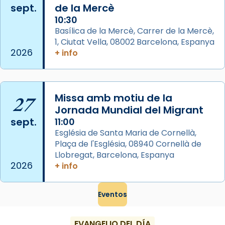
Segons el llibre dels Fets (12,2) fou el primer
sept.
de la Mercè
apòstol màrtir, decapitat a Jerusalem per
10:30
Herodes Agripa (vers l'any 44).
Basílica de la Mercè, Carrer de la Mercè,
1, Ciutat Vella, 08002 Barcelona, Espanya
Patró de Galícia, després de les invasions
2026
+ info
musulmanes fou venerat com a patró dels
Regnes castellans i més tard de tota
Espanya.
27
Missa amb motiu de la
El seu sepulcre a Compostela fou un g
Jornada Mundial del Migrant
...
Ver más
sept.
11:00
Foto
Església de Santa Maria de Cornellà,
View on Facebook
Plaça de l'Església, 08940 Cornellà de
·
Share
Llobregat, Barcelona, Espanya
2026
+ info
Eventos
EVANGELIO DEL DÍA