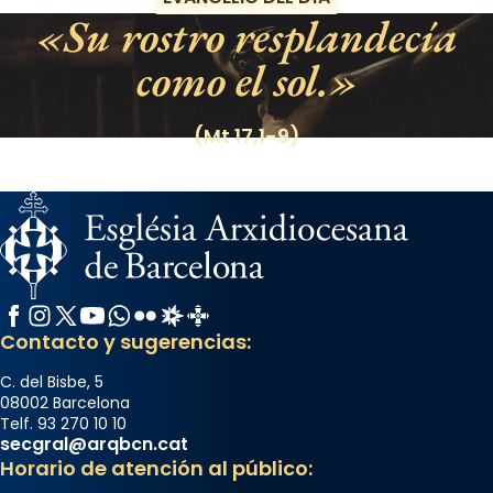
Su rostro resplandecía
como el sol.
(Mt 17,1-9)
Facebook
Instagram
X / Twitter
YouTube
WhatsApp
Flickr
Radio Estel
Catalunya Cristiana
Contacto y sugerencias:
C. del Bisbe, 5
08002 Barcelona
Telf. 93 270 10 10
secgral@arqbcn.cat
Horario de atención al público: