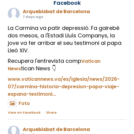
Facebook
Arquebisbat de Barcelona
7 days ago
La Carmina va patir depressió. Fa gairebé
dos mesos, a l'Estadi Lluís Companys, la
jove va fer arribar el seu testimoni al papa
Lleó XIV.
Recupera l'entrevista comp
Vatican
tican News 👇
News
www.vaticannews.va/es/iglesia/news/2026-
07/carmina-historia-depresion-papa-viaje-
espana-testimoni...
Foto
View on Facebook
·
Share
Arquebisbat de Barcelona