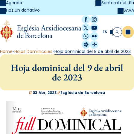
Agenda
Santoral del día
SAVA
Haz un donativo
Facebook
Instagram
X / Twitter
YouTube
ES
Me
Buscar
WhatsApp
Flickr
Radio Estel
Catalunya Cristi
Home
Hojas Dominicales
Hoja dominical del 9 de abril de 2023
Hoja dominical del 9 de abril
de 2023
03 Abr, 2023
Església de Barcelona