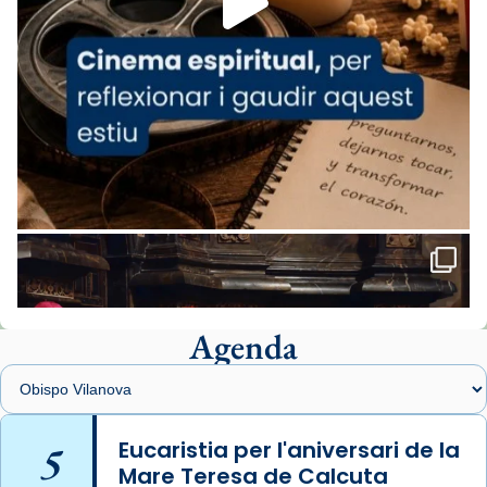
comitè organitzador de la visita apostòlica
del Sant Pare Lleó XIV a Barcelona, i als
col·laboradors, a la Catedral de Barcelona.
L’arquebisbe de Barcelona, el cardenal Joan
Josep Omella, ha presidit la missa i l’ha
concelebrat el bisbe auxiliar de Barcelona,
Mons. David Abadías.
📸 Dr. G. Simón
Foto
View on Facebook
·
Share
Agenda
Arquebisbat de Barcelona
1 week ago
Memòria de les santes Juliana i
Semproniana, verges i màrtirs.
5
Eucaristia per l'aniversari de la
Mare Teresa de Calcuta
Acompanyant la història de sant Cugat, a