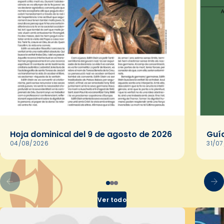
Hoja dominical del 9 de agosto de 2026
Guía
04/08/2026
31/0
Ver todo