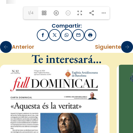
1/4
Compartir:
Facebook
X / Twitter
WhatsApp
Email
Imprimir
Anterior
Siguiente
Te interesará…