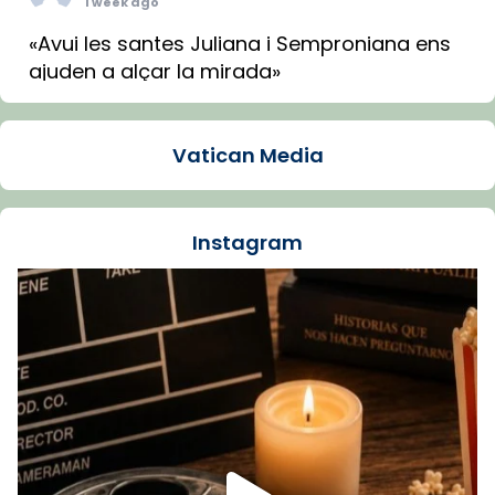
1 week ago
«Avui les santes Juliana i Semproniana ens
ajuden a alçar la mirada»
Mons. Sergi Gordo, bisbe de Tortosa, ha
presidit aquest 27 de juliol la missa de Les
Vatican Media
Santes de Mataró.
🔗
tinyurl.com/cvu5jmbk
📸 J. Merino
Instagram
Foto
View on Facebook
·
Share
Arquebisbat de Barcelona
is at Catedral
de Barcelona.
1 week ago
Aquest dilluns, 27 de juliol, ha tingut lloc la
missa d’acció de gràcies en agraïment al