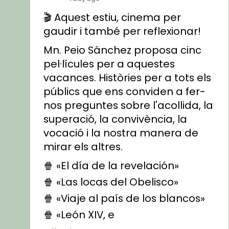
🎬 Aquest estiu, cinema per
gaudir i també per reflexionar!
Mn. Peio Sánchez proposa cinc
pel·lícules per a aquestes
vacances. Històries per a tots els
públics que ens conviden a fer-
nos preguntes sobre l'acollida, la
superació, la convivència, la
vocació i la nostra manera de
mirar els altres.
🍿 «El día de la revelación»
🍿 «Las locas del Obelisco»
🍿 «Viaje al país de los blancos»
🍿 «León XIV, e
...