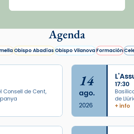
Agenda
mella
Obispo Abadías
Obispo Vilanova
Formación
Cel
14
L'As
17:30
l Consell de Cent,
Basílic
ago.
Espanya
de Llúr
2026
+ info
/2026-