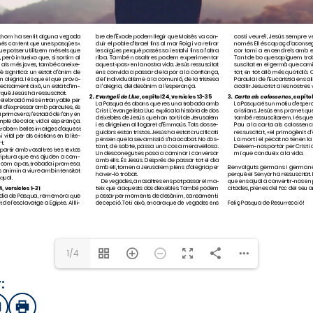
1/4
:
sApp
mail
Imprimir