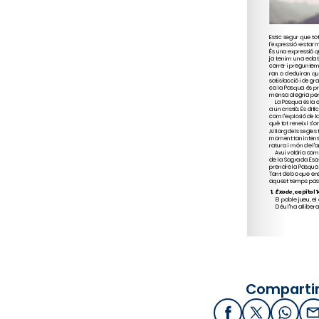
Compartir
Facebook
X / Twitter
What
E