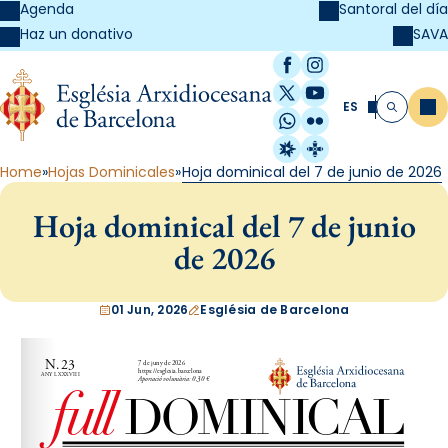
Agenda
Santoral del día
SAVA
Haz un donativo
Facebook
Instagram
X / Twitter
YouTube
ES
Me
Buscar
WhatsApp
Flickr
Radio Estel
Catalunya Cristi
Home
Hojas Dominicales
Hoja dominical del 7 de junio de 2026
Hoja dominical del 7 de junio
de 2026
01 Jun, 2026
Església de Barcelona