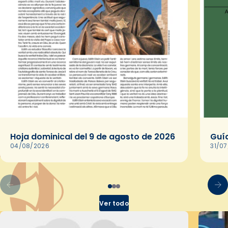
Hoja dominical del 9 de agosto de 2026
Guía
04/08/2026
31/0
Ver todo