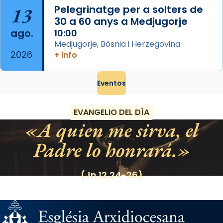
13
Pelegrinatge per a solters de
30 a 60 anys a Medjugorje
ago.
10:00
Medjugorje, Bòsnia i Herzegovina
2026
+ info
Eventos
EVANGELIO DEL DÍA
A quien me sirva, el
Padre lo honrará.
(Jn 12,24-26)