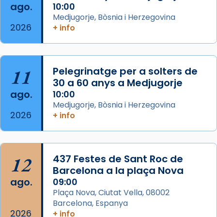
ago.
10:00
Aquest dilluns, 27 de juliol, ha tingut lloc la
Medjugorje, Bòsnia i Herzegovina
missa d’acció de gràcies en agraïment al
2026
+ info
comitè organitzador de la visita apostòlica
del Sant Pare Lleó XIV a Barcelona, i als
col·laboradors, a la Catedral de Barcelona.
11
Pelegrinatge per a solters de
L’arquebisbe de Barcelona, el cardenal Joan
30 a 60 anys a Medjugorje
Josep Omella, ha presidit la missa i l’ha
ago.
10:00
concelebrat el bisbe auxiliar de Barcelona,
Medjugorje, Bòsnia i Herzegovina
Mons. David Abadías.
2026
+ info
📸 Dr. G. Simón
Foto
12
437 Festes de Sant Roc de
View on Facebook
·
Share
Barcelona a la plaça Nova
ago.
09:00
Arquebisbat de Barcelona
Plaça Nova, Ciutat Vella, 08002
2 weeks ago
Barcelona, Espanya
Memòria de les santes Juliana i
2026
+ info