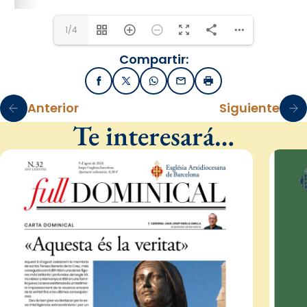
1/4
Compartir:
Facebook
X / Twitter
WhatsApp
Email
Imprimir
Anterior
Siguiente
Te interesará…