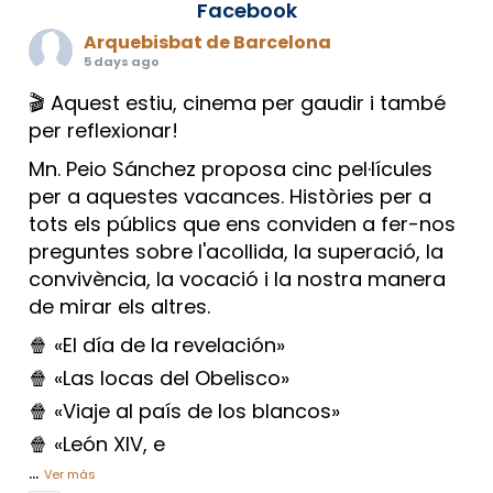
Facebook
Arquebisbat de Barcelona
5 days ago
🎬 Aquest estiu, cinema per gaudir i també
per reflexionar!
Mn. Peio Sánchez proposa cinc pel·lícules
per a aquestes vacances. Històries per a
tots els públics que ens conviden a fer-nos
preguntes sobre l'acollida, la superació, la
convivència, la vocació i la nostra manera
de mirar els altres.
🍿 «El día de la revelación»
🍿 «Las locas del Obelisco»
🍿 «Viaje al país de los blancos»
🍿 «León XIV, e
...
Ver más