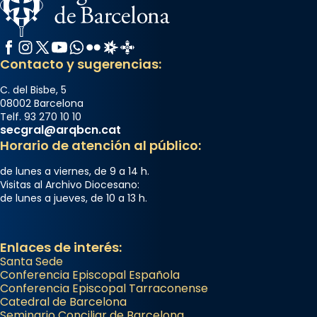
Facebook
Instagram
X / Twitter
YouTube
WhatsApp
Flickr
Radio Estel
Catalunya Cristiana
Contacto y sugerencias:
C. del Bisbe, 5
08002 Barcelona
Telf. 93 270 10 10
secgral@arqbcn.cat
Horario de atención al público:
de lunes a viernes, de 9 a 14 h.
Visitas al Archivo Diocesano:
de lunes a jueves, de 10 a 13 h.
Enlaces de interés:
Santa Sede
Conferencia Episcopal Española
Conferencia Episcopal Tarraconense
Catedral de Barcelona
Seminario Conciliar de Barcelona