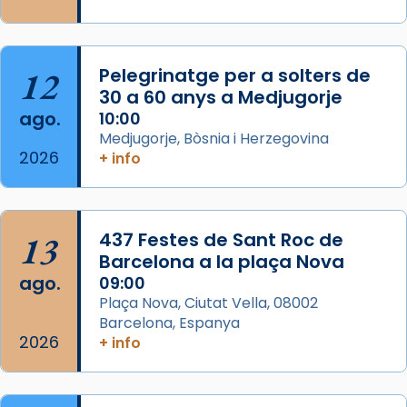
Semproniana, verges i màrtirs.
Acompanyant la història de sant Cugat, a
partir de l’Edat Mitjana sorgeix la tradició
12
Pelegrinatge per a solters de
que les santes Juliana (“relatiu a Júlia”) i
30 a 60 anys a Medjugorje
Semproniana (“relatiu a Semprònia =
ago.
10:00
eterna”) són deixebles seves. I l’any 1667, el
Medjugorje, Bòsnia i Herzegovina
2026
frare Joan Gaspar Roig, afirma en una obra
+ info
que les santes són filles de l’antiga Iluro.
Mataró en reivindicarà les relíq
...
Ver más
13
437 Festes de Sant Roc de
Foto
Barcelona a la plaça Nova
ago.
09:00
View on Facebook
·
Share
Plaça Nova, Ciutat Vella, 08002
Barcelona, Espanya
2026
+ info