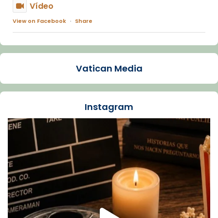
Vídeo
View on Facebook
·
Share
Arquebisbat de Barcelona
2 weeks ago
Vatican Media
La Carmina va patir depressió. Fa gairebé
dos mesos, a l'Estadi Lluís Companys, la
jove va fer arribar el seu testimoni al papa
Instagram
Lleó XIV.
Recupera l'entrevista comp
Vatican
tican News 👇
News
www.vaticannews.va/es/iglesia/news/2026-
07/carmina-historia-depresion-papa-viaje-
espana-testimoni...
Foto
View on Facebook
·
Share