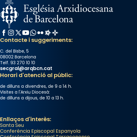
Facebook
Instagram
X / Twitter
YouTube
WhatsApp
Flickr
Radio Estel
Catalunya Cristiana
Contacte i suggeriments:
C. del Bisbe, 5
08002 Barcelona
Telf. 93 270 10 10
secgral@arqbcn.cat
Horari d'atenció al públic:
de dilluns a divendres, de 9 a 14 h.
Visites a l'Arxiu Diocesà:
de dilluns a dijous, de 10 a 13 h.
Enllaços d'interès:
Santa Seu
Conferència Episcopal Espanyola
Conferència Episcopal Tarraconense