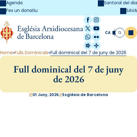
Agenda
Santoral del dia
SAVA
Fes un donatiu
Facebook
Instagram
X / Twitter
YouTube
CA
Me
Cerca
WhatsApp
Flickr
Radio Estel
Catalunya Cristi
Home
Fulls Dominicals
Full dominical del 7 de juny de 2026
Full dominical del 7 de juny
de 2026
01 Juny, 2026
Església de Barcelona