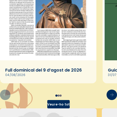
Full dominical del 9 d’agost de 2026
Guia
04/08/2026
31/0
Veure-ho tot