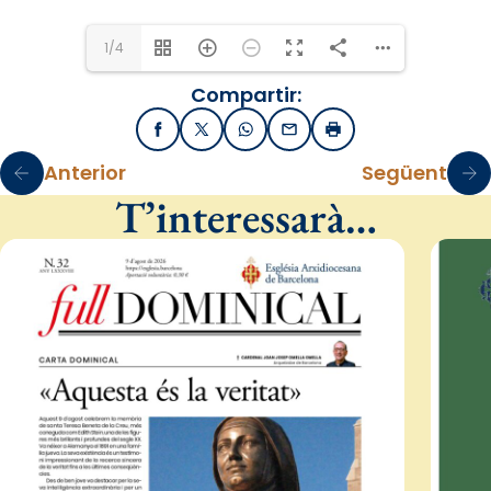
1/4
Compartir:
Facebook
X / Twitter
WhatsApp
Email
Imprimir
Anterior
Següent
T’interessarà…