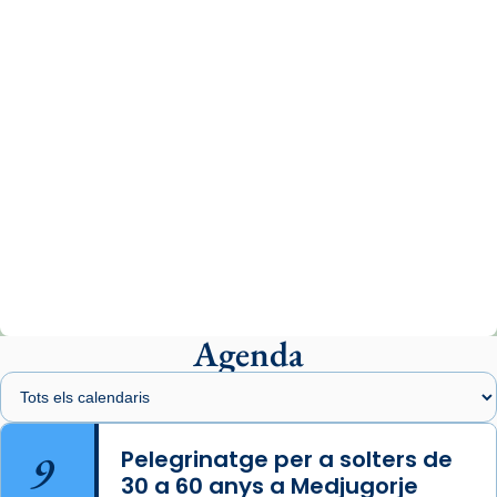
www.vaticannews.va/es/iglesia/news/2026-
07/carmina-historia-depresion-papa-viaje-
espana-testimoni...
Photo
View on Facebook
·
Share
Arquebisbat de Barcelona
2 weeks ago
«Avui les santes Juliana i Semproniana ens
ajuden a alçar la mirada»
Mons. Sergi Gordo, bisbe de Tortosa, ha
presidit aquest 27 de juliol la missa de Les
Agenda
Santes de Mataró.
🔗
tinyurl.com/cvu5jmbk
📸 J. Merino
9
Pelegrinatge per a solters de
30 a 60 anys a Medjugorje
Photo