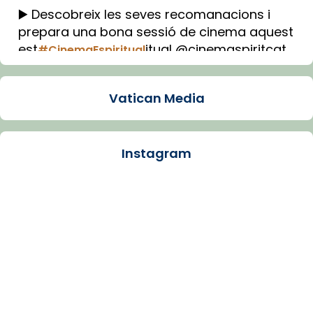
▶️ Descobreix les seves recomanacions i
prepara una bona sessió de cinema aquest
est
itual @cinemaspiritcat
#CinemaEspiritual
Imatge: Generada amb IA (OpenAI)
Video
Vatican Media
View on Facebook
·
Share
Instagram
Arquebisbat de Barcelona
1 week ago
La Carmina va patir depressió. Fa gairebé
dos mesos, a l'Estadi Lluís Companys, la
jove va fer arribar el seu testimoni al papa
Lleó XIV.
Recupera l'entrevista comp
Vatican
tican News 👇
News