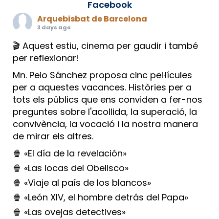
Facebook
Arquebisbat de Barcelona
3 days ago
🎬 Aquest estiu, cinema per gaudir i també
per reflexionar!
Mn. Peio Sánchez proposa cinc pel·lícules
per a aquestes vacances. Històries per a
tots els públics que ens conviden a fer-nos
preguntes sobre l'acollida, la superació, la
convivència, la vocació i la nostra manera
de mirar els altres.
🍿 «El día de la revelación»
🍿 «Las locas del Obelisco»
🍿 «Viaje al país de los blancos»
🍿 «León XIV, el hombre detrás del Papa»
🍿 «Las ovejas detectives»