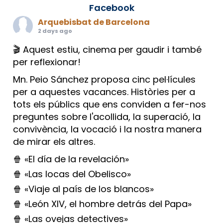
Facebook
Arquebisbat de Barcelona
2 days ago
🎬 Aquest estiu, cinema per gaudir i també
per reflexionar!
Mn. Peio Sánchez proposa cinc pel·lícules
per a aquestes vacances. Històries per a
tots els públics que ens conviden a fer-nos
preguntes sobre l'acollida, la superació, la
convivència, la vocació i la nostra manera
de mirar els altres.
🍿 «El día de la revelación»
🍿 «Las locas del Obelisco»
🍿 «Viaje al país de los blancos»
🍿 «León XIV, el hombre detrás del Papa»
🍿 «Las ovejas detectives»