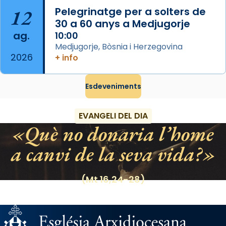
Manuel Blanch, amb aire d’òpera
12
Pelegrinatge per a solters de
italianitzant; s’interpreta per privilegi
30 a 60 anys a Medjugorje
pontifici, amb orquestra i cor, i té una
ag.
10:00
duració aproximada de tres hores. Després,
Medjugorje, Bòsnia i Herzegovina
processó (recuperada el 1972) al voltant
2026
+ info
del temple amb les relíquies de les santes.
Des de 1985 hi participa també un grup de
Esdeveniments
diablesses amb música i ball propis. Festa
gran a Mataró.
EVANGELI DEL DIA
«Si vols saber què és calor, ves per les
Què no donaria l’home
Santes a Mataró»🥵.
a canvi de la seva vida?
Photo
View on Facebook
·
Share
(Mt 16,24-28)