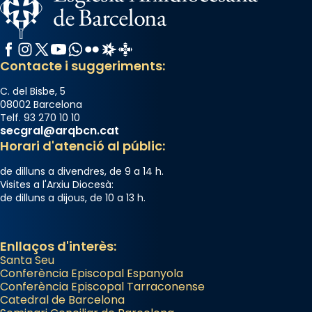
Facebook
Instagram
X / Twitter
YouTube
WhatsApp
Flickr
Radio Estel
Catalunya Cristiana
Contacte i suggeriments:
C. del Bisbe, 5
08002 Barcelona
Telf. 93 270 10 10
secgral@arqbcn.cat
Horari d'atenció al públic:
de dilluns a divendres, de 9 a 14 h.
Visites a l'Arxiu Diocesà:
de dilluns a dijous, de 10 a 13 h.
Enllaços d'interès:
Santa Seu
Conferència Episcopal Espanyola
Conferència Episcopal Tarraconense
Catedral de Barcelona