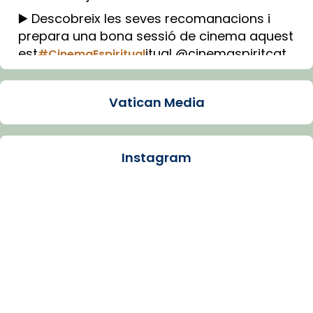
▶️ Descobreix les seves recomanacions i
prepara una bona sessió de cinema aquest
est
itual @cinemaspiritcat
#CinemaEspiritual
Imatge: Generada amb IA (OpenAI)
Video
Vatican Media
View on Facebook
·
Share
Instagram
Arquebisbat de Barcelona
1 week ago
La Carmina va patir depressió. Fa gairebé
dos mesos, a l'Estadi Lluís Companys, la
jove va fer arribar el seu testimoni al papa
Lleó XIV.
Recupera l'entrevista comp
Vatican
tican News 👇
News