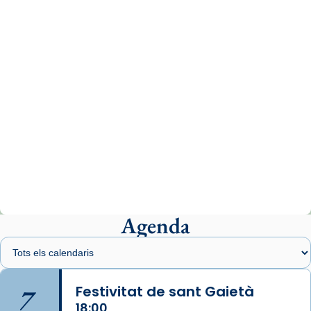
www.vaticannews.va/es/iglesia/news/2026-
07/carmina-historia-depresion-papa-viaje-
espana-testimoni...
Photo
View on Facebook
·
Share
Arquebisbat de Barcelona
1 week ago
«Avui les santes Juliana i Semproniana ens
ajuden a alçar la mirada»
Mons. Sergi Gordo, bisbe de Tortosa, ha
presidit aquest 27 de juliol la missa de Les
Agenda
Santes de Mataró.
🔗
tinyurl.com/cvu5jmbk
📸 J. Merino
7
Festivitat de sant Gaietà
18:00
Photo