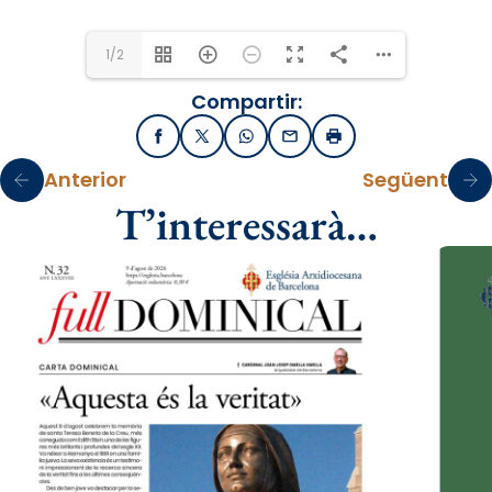
1/2
Compartir:
Facebook
X / Twitter
WhatsApp
Email
Imprimir
Anterior
Següent
T’interessarà…