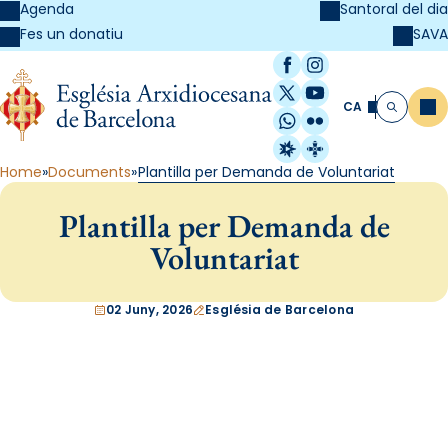
Agenda
Santoral del dia
SAVA
Fes un donatiu
Facebook
Instagram
X / Twitter
YouTube
CA
Me
Cerca
WhatsApp
Flickr
Radio Estel
Catalunya Cristi
Home
Documents
Plantilla per Demanda de Voluntariat
Plantilla per Demanda de
Voluntariat
02 Juny, 2026
Església de Barcelona