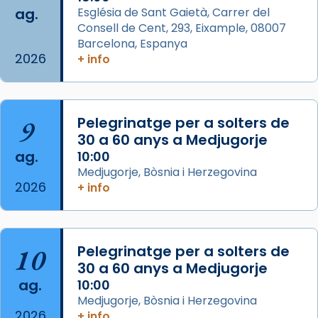
ag.
Església de Sant Gaietà, Carrer del
View on Facebook
·
Share
Consell de Cent, 293, Eixample, 08007
Barcelona, Espanya
2026
Arquebisbat de Barcelona
+ info
is at Catedral
de Barcelona.
1 week ago
Aquest dilluns, 27 de juliol, ha tingut lloc la
9
Pelegrinatge per a solters de
missa d’acció de gràcies en agraïment al
30 a 60 anys a Medjugorje
comitè organitzador de la visita apostòlica
ag.
10:00
del Sant Pare Lleó XIV a Barcelona, i als
Medjugorje, Bòsnia i Herzegovina
col·laboradors, a la Catedral de Barcelona.
2026
+ info
L’arquebisbe de Barcelona, el cardenal Joan
Josep Omella, ha presidit la missa i l’ha
concelebrat el bisbe auxiliar de Barcelona,
10
Pelegrinatge per a solters de
Mons. David Abadías.
30 a 60 anys a Medjugorje
📸 Dr. G. Simón
ag.
10:00
Medjugorje, Bòsnia i Herzegovina
Photo
2026
+ info