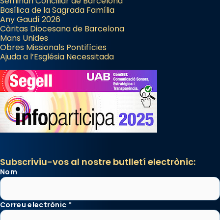
Seminari Conciliar de Barcelona
Basílica de la Sagrada Família
Any Gaudí 2026
Càritas Diocesana de Barcelona
Mans Unides
Obres Missionals Pontifícies
Ajuda a l’Església Necessitada
Subscriviu-vos al nostre butlletí electrònic:
Nom
Correu electrònic
*