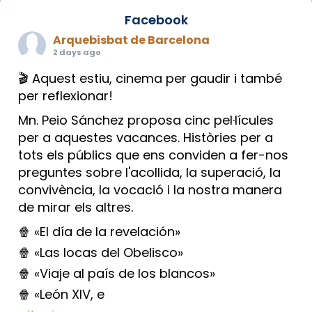
Facebook
Arquebisbat de Barcelona
2 days ago
🎬 Aquest estiu, cinema per gaudir i també
per reflexionar!
Mn. Peio Sánchez proposa cinc pel·lícules
per a aquestes vacances. Històries per a
tots els públics que ens conviden a fer-nos
preguntes sobre l'acollida, la superació, la
convivència, la vocació i la nostra manera
de mirar els altres.
🍿 «El día de la revelación»
🍿 «Las locas del Obelisco»
🍿 «Viaje al país de los blancos»
🍿 «León XIV, e
...