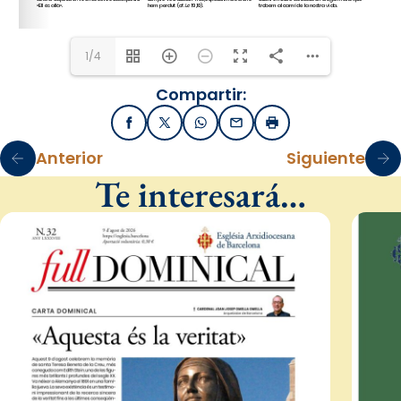
1/4
Compartir:
Facebook
X / Twitter
WhatsApp
Email
Imprimir
Anterior
Siguiente
Te interesará…