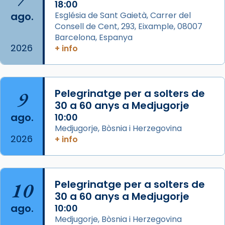
2 weeks ago
18:00
ago.
Església de Sant Gaietà, Carrer del
Aquest dilluns, 27 de juliol, ha tingut lloc la
Consell de Cent, 293, Eixample, 08007
missa d’acció de gràcies en agraïment al
Barcelona, Espanya
comitè organitzador de la visita apostòlica
2026
+ info
del Sant Pare Lleó XIV a Barcelona, i als
col·laboradors, a la Catedral de Barcelona.
L’arquebisbe de Barcelona, el cardenal Joan
9
Pelegrinatge per a solters de
Josep Omella, ha presidit la missa i l’ha
30 a 60 anys a Medjugorje
concelebrat el bisbe auxiliar de Barcelona,
ago.
10:00
Mons. David Abadías.
Medjugorje, Bòsnia i Herzegovina
2026
+ info
📸 Dr. G. Simón
Foto
View on Facebook
·
Share
10
Pelegrinatge per a solters de
30 a 60 anys a Medjugorje
Arquebisbat de Barcelona
ago.
10:00
2 weeks ago
Medjugorje, Bòsnia i Herzegovina