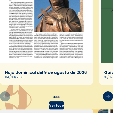
Hoja dominical del 9 de agosto de 2026
Guía
04/08/2026
31/0
Ver todo