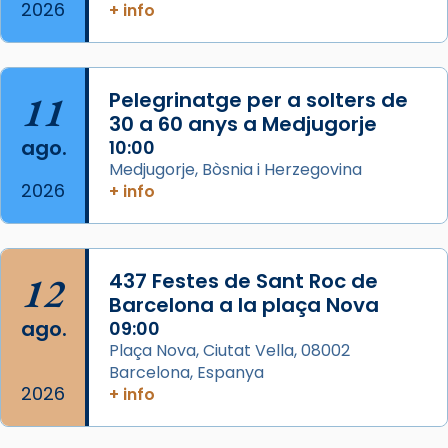
2026
Memòria de les santes Juliana i
+ info
Semproniana, verges i màrtirs.
Acompanyant la història de sant Cugat, a
partir de l’Edat Mitjana sorgeix la tradició
11
Pelegrinatge per a solters de
que les santes Juliana (“relatiu a Júlia”) i
30 a 60 anys a Medjugorje
Semproniana (“relatiu a Semprònia =
ago.
10:00
eterna”) són deixebles seves. I l’any 1667, el
Medjugorje, Bòsnia i Herzegovina
2026
+ info
frare Joan Gaspar Roig, afirma en una obra
que les santes són filles de l’antiga Iluro.
Mataró en reivindicarà les relíq
...
Ver más
12
437 Festes de Sant Roc de
Foto
Barcelona a la plaça Nova
ago.
09:00
View on Facebook
·
Share
Plaça Nova, Ciutat Vella, 08002
Barcelona, Espanya
2026
+ info