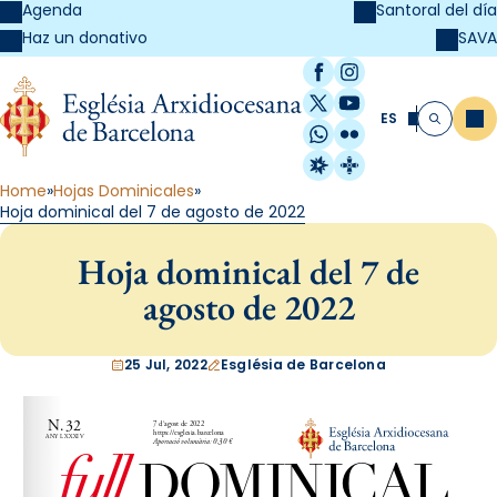
Agenda
Santoral del día
SAVA
Haz un donativo
Facebook
Instagram
X / Twitter
YouTube
ES
Me
Buscar
WhatsApp
Flickr
Radio Estel
Catalunya Cristi
Home
Hojas Dominicales
Hoja dominical del 7 de agosto de 2022
Hoja dominical del 7 de
agosto de 2022
25 Jul, 2022
Església de Barcelona