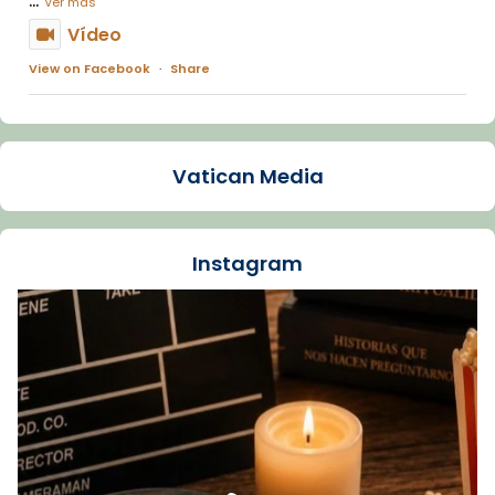
Ver más
Vídeo
View on Facebook
·
Share
Arquebisbat de Barcelona
1 week ago
Vatican Media
La Carmina va patir depressió. Fa gairebé
dos mesos, a l'Estadi Lluís Companys, la
jove va fer arribar el seu testimoni al papa
Instagram
Lleó XIV.
Recupera l'entrevista comp
Vatican
tican News 👇
News
www.vaticannews.va/es/iglesia/news/2026-
07/carmina-historia-depresion-papa-viaje-
espana-testimoni...
Foto