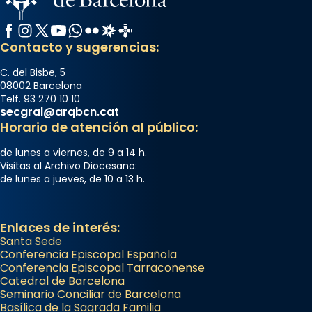
Facebook
Instagram
X / Twitter
YouTube
WhatsApp
Flickr
Radio Estel
Catalunya Cristiana
Contacto y sugerencias:
C. del Bisbe, 5
08002 Barcelona
Telf. 93 270 10 10
secgral@arqbcn.cat
Horario de atención al público:
de lunes a viernes, de 9 a 14 h.
Visitas al Archivo Diocesano:
de lunes a jueves, de 10 a 13 h.
Enlaces de interés:
Santa Sede
Conferencia Episcopal Española
Conferencia Episcopal Tarraconense
Catedral de Barcelona
Seminario Conciliar de Barcelona
Basílica de la Sagrada Familia