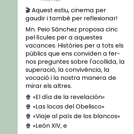
🎬 Aquest estiu, cinema per
gaudir i també per reflexionar!
Mn. Peio Sánchez proposa cinc
pel·lícules per a aquestes
vacances. Històries per a tots els
públics que ens conviden a fer-
nos preguntes sobre l'acollida, la
superació, la convivència, la
vocació i la nostra manera de
mirar els altres.
🍿 «El día de la revelación»
🍿 «Las locas del Obelisco»
🍿 «Viaje al país de los blancos»
🍿 «León XIV, e
...