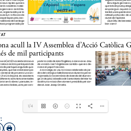
1/4
:
sApp
mail
Imprimir