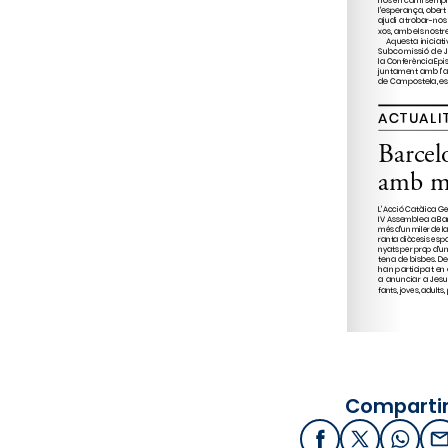
Compartir
Facebook
X / Twitter
What
E