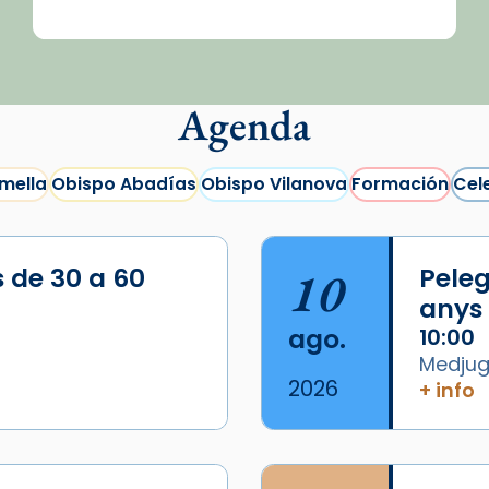
Agenda
mella
Obispo Abadías
Obispo Vilanova
Formación
Cel
s de 30 a 60
10
Peleg
anys
ago.
10:00
Medjugo
2026
+ info
/2026-