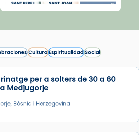
ebraciones
Cultura
Espiritualidad
Social
rinatge per a solters de 30 a 60
Síguenos en Instagram
 a Medjugorje
Cargar más...
rje, Bòsnia i Herzegovina