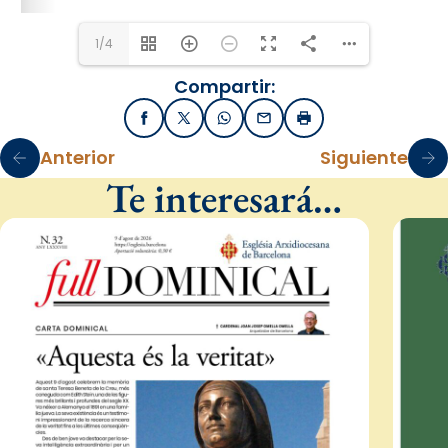
1/4
Compartir:
Facebook
X / Twitter
WhatsApp
Email
Imprimir
Anterior
Siguiente
Te interesará…