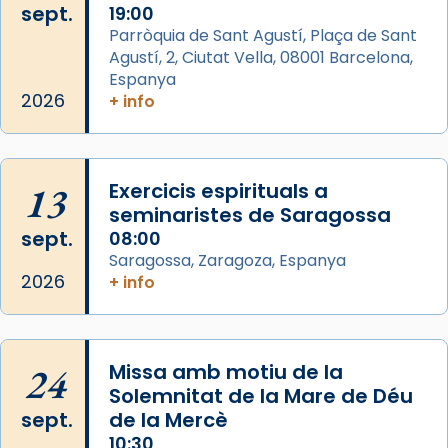
sept.
19:00
partir de l’Edat Mitjana sorgeix la tradició
Parròquia de Sant Agustí, Plaça de Sant
que les santes Juliana (“relatiu a Júlia”) i
Agustí, 2, Ciutat Vella, 08001 Barcelona,
Semproniana (“relatiu a Semprònia =
Espanya
eterna”) són deixebles seves. I l’any 1667, el
2026
+ info
frare Joan Gaspar Roig, afirma en una obra
que les santes són filles de l’antiga Iluro.
Mataró en reivindicarà les relíq
...
13
Exercicis espirituals a
Ver más
seminaristes de Saragossa
Foto
sept.
08:00
View on Facebook
·
Share
Saragossa, Zaragoza, Espanya
2026
+ info
Arquebisbat de Barcelona
2 weeks ago
Jaume, fill de Zebedeu, és juntament amb el
24
Missa amb motiu de la
seu germà Joan i Pere un dels que
Solemnitat de la Mare de Déu
acompanyava més de prop Jesús.
sept.
de la Mercè
10:30