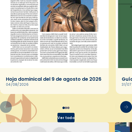
Hoja dominical del 9 de agosto de 2026
Guía
04/08/2026
31/0
Ver todo