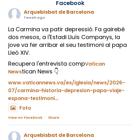
Facebook
Arquebisbat de Barcelona
1 week ago
La Carmina va patir depressió. Fa gairebé
dos mesos, a l'Estadi Lluís Companys, la
jove va fer arribar el seu testimoni al papa
Lleó XIV.
Recupera l'entrevista comp
Vatican
tican News 👇
News
www.vaticannews.va/es/iglesia/news/2026-
07/carmina-historia-depresion-papa-viaje-
espana-testimoni...
Foto
View on Facebook
·
Share
Arquebisbat de Barcelona