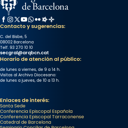
Facebook
Instagram
X / Twitter
YouTube
WhatsApp
Flickr
Radio Estel
Catalunya Cristiana
Contacto y sugerencias:
C. del Bisbe, 5
08002 Barcelona
Telf. 93 270 10 10
secgral@arqbcn.cat
Horario de atención al público:
de lunes a viernes, de 9 a 14 h.
Visitas al Archivo Diocesano:
de lunes a jueves, de 10 a 13 h.
Enlaces de interés:
Santa Sede
Conferencia Episcopal Española
Conferencia Episcopal Tarraconense
Catedral de Barcelona
Seminario Conciliar de Barcelona