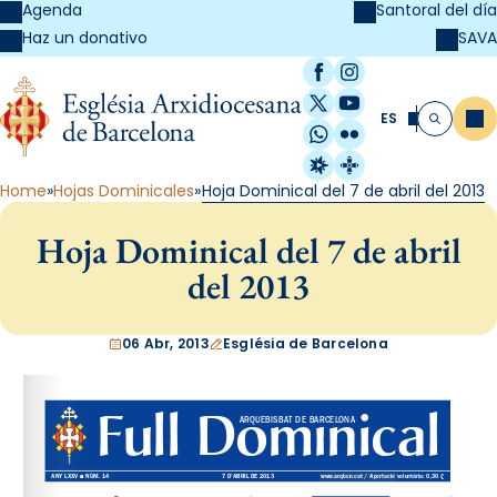
Agenda
Santoral del día
SAVA
Haz un donativo
Facebook
Instagram
X / Twitter
YouTube
ES
Me
Buscar
WhatsApp
Flickr
Radio Estel
Catalunya Cristi
Home
Hojas Dominicales
Hoja Dominical del 7 de abril del 2013
Hoja Dominical del 7 de abril
del 2013
06 Abr, 2013
Església de Barcelona
www.arqbcn.cat
 / Aportació voluntària: 0,30 