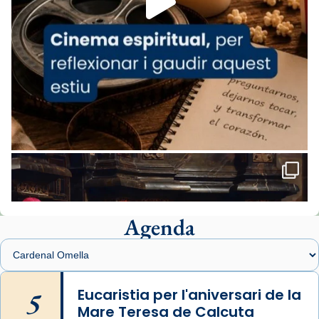
comitè organitzador de la visita apostòlica
del Sant Pare Lleó XIV a Barcelona, i als
col·laboradors, a la Catedral de Barcelona.
L’arquebisbe de Barcelona, el cardenal Joan
Josep Omella, ha presidit la missa i l’ha
concelebrat el bisbe auxiliar de Barcelona,
Mons. David Abadías.
📸 Dr. G. Simón
Foto
View on Facebook
·
Share
Agenda
Arquebisbat de Barcelona
1 week ago
Memòria de les santes Juliana i
Semproniana, verges i màrtirs.
5
Eucaristia per l'aniversari de la
Mare Teresa de Calcuta
Acompanyant la història de sant Cugat, a