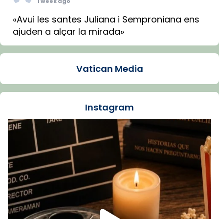
1 week ago
«Avui les santes Juliana i Semproniana ens
ajuden a alçar la mirada»
Mons. Sergi Gordo, bisbe de Tortosa, ha
presidit aquest 27 de juliol la missa de Les
Vatican Media
Santes de Mataró.
🔗
tinyurl.com/cvu5jmbk
📸 J. Merino
Instagram
Foto
View on Facebook
·
Share
Arquebisbat de Barcelona
is at Catedral
de Barcelona.
1 week ago
Aquest dilluns, 27 de juliol, ha tingut lloc la
missa d’acció de gràcies en agraïment al