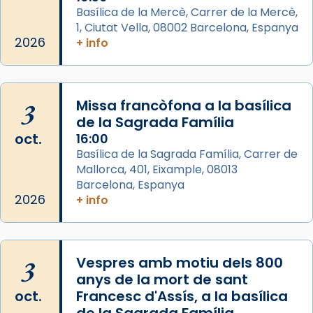
Segons el llibre dels Fets (12,2) fou el primer
Basílica de la Mercè, Carrer de la Mercè,
apòstol màrtir, decapitat a Jerusalem per
1, Ciutat Vella, 08002 Barcelona, Espanya
Herodes Agripa (vers l'any 44).
2026
+ info
Patró de Galícia, després de les invasions
musulmanes fou venerat com a patró dels
Regnes castellans i més tard de tota
3
Missa francòfona a la basílica
Espanya.
de la Sagrada Família
El seu sepulcre a Compostela fou un g
oct.
16:00
...
Basílica de la Sagrada Família, Carrer de
Ver más
Mallorca, 401, Eixample, 08013
Foto
Barcelona, Espanya
2026
View on Facebook
+ info
·
Share
3
Vespres amb motiu dels 800
anys de la mort de sant
oct.
Francesc d'Assís, a la basílica