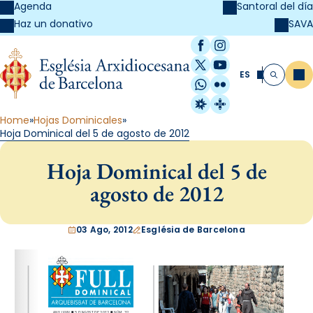
Agenda
Santoral del día
SAVA
Haz un donativo
Facebook
Instagram
X / Twitter
YouTube
ES
Me
Buscar
WhatsApp
Flickr
Radio Estel
Catalunya Cristi
Home
Hojas Dominicales
Hoja Dominical del 5 de agosto de 2012
Hoja Dominical del 5 de
agosto de 2012
03 Ago, 2012
Església de Barcelona