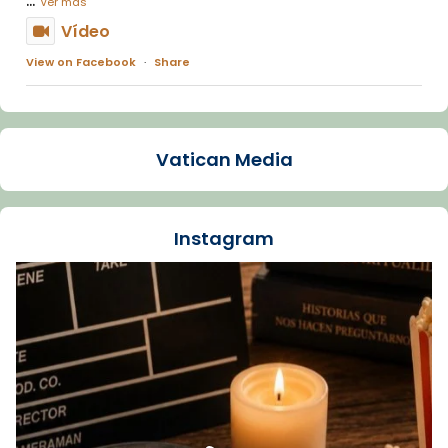
Ver más
Vídeo
View on Facebook
·
Share
Arquebisbat de Barcelona
1 week ago
Vatican Media
La Carmina va patir depressió. Fa gairebé
dos mesos, a l'Estadi Lluís Companys, la
jove va fer arribar el seu testimoni al papa
Instagram
Lleó XIV.
Recupera l'entrevista comp
Vatican
tican News 👇
News
www.vaticannews.va/es/iglesia/news/2026-
07/carmina-historia-depresion-papa-viaje-
espana-testimoni...
Foto