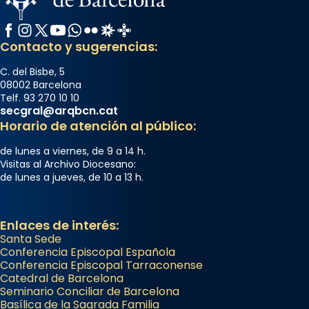
Facebook
Instagram
X / Twitter
YouTube
WhatsApp
Flickr
Radio Estel
Catalunya Cristiana
Contacto y sugerencias:
C. del Bisbe, 5
08002 Barcelona
Telf. 93 270 10 10
secgral@arqbcn.cat
Horario de atención al público:
de lunes a viernes, de 9 a 14 h.
Visitas al Archivo Diocesano:
de lunes a jueves, de 10 a 13 h.
Enlaces de interés:
Santa Sede
Conferencia Episcopal Española
Conferencia Episcopal Tarraconense
Catedral de Barcelona
Seminario Conciliar de Barcelona
Basílica de la Sagrada Familia