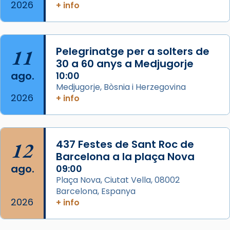
2026
Memòria de les santes Juliana i
+ info
Semproniana, verges i màrtirs.
Acompanyant la història de sant Cugat, a
partir de l’Edat Mitjana sorgeix la tradició
11
Pelegrinatge per a solters de
que les santes Juliana (“relatiu a Júlia”) i
30 a 60 anys a Medjugorje
Semproniana (“relatiu a Semprònia =
ago.
10:00
eterna”) són deixebles seves. I l’any 1667, el
Medjugorje, Bòsnia i Herzegovina
2026
+ info
frare Joan Gaspar Roig, afirma en una obra
que les santes són filles de l’antiga Iluro.
Mataró en reivindicarà les relíq
...
Ver más
12
437 Festes de Sant Roc de
Foto
Barcelona a la plaça Nova
ago.
09:00
View on Facebook
·
Share
Plaça Nova, Ciutat Vella, 08002
Barcelona, Espanya
2026
+ info