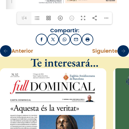
1/4
Compartir:
Facebook
X / Twitter
WhatsApp
Email
Imprimir
Anterior
Siguiente
Te interesará…