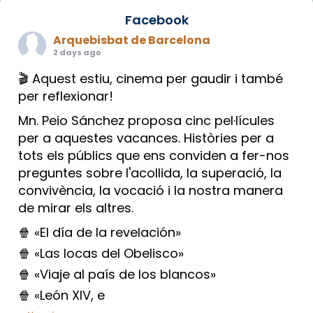
Facebook
Arquebisbat de Barcelona
2 days ago
🎬 Aquest estiu, cinema per gaudir i també
per reflexionar!
Mn. Peio Sánchez proposa cinc pel·lícules
per a aquestes vacances. Històries per a
tots els públics que ens conviden a fer-nos
preguntes sobre l'acollida, la superació, la
convivència, la vocació i la nostra manera
de mirar els altres.
🍿 «El día de la revelación»
🍿 «Las locas del Obelisco»
🍿 «Viaje al país de los blancos»
🍿 «León XIV, e
...