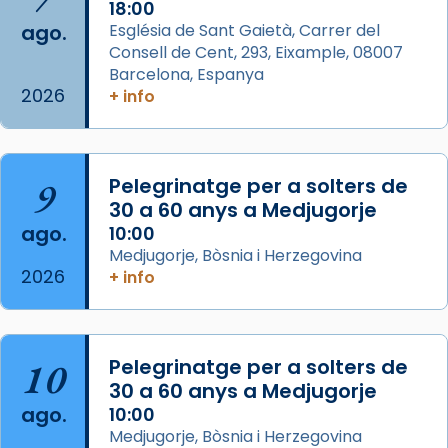
1 week ago
18:00
ago.
Església de Sant Gaietà, Carrer del
Aquest dilluns, 27 de juliol, ha tingut lloc la
Consell de Cent, 293, Eixample, 08007
missa d’acció de gràcies en agraïment al
Barcelona, Espanya
comitè organitzador de la visita apostòlica
2026
+ info
del Sant Pare Lleó XIV a Barcelona, i als
col·laboradors, a la Catedral de Barcelona.
L’arquebisbe de Barcelona, el cardenal Joan
9
Pelegrinatge per a solters de
Josep Omella, ha presidit la missa i l’ha
30 a 60 anys a Medjugorje
concelebrat el bisbe auxiliar de Barcelona,
ago.
10:00
Mons. David Abadías.
Medjugorje, Bòsnia i Herzegovina
2026
+ info
📸 Dr. G. Simón
Foto
View on Facebook
·
Share
10
Pelegrinatge per a solters de
30 a 60 anys a Medjugorje
Arquebisbat de Barcelona
ago.
10:00
2 weeks ago
Medjugorje, Bòsnia i Herzegovina