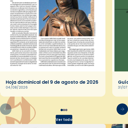
Hoja dominical del 9 de agosto de 2026
Guía
04/08/2026
31/0
Ver todo