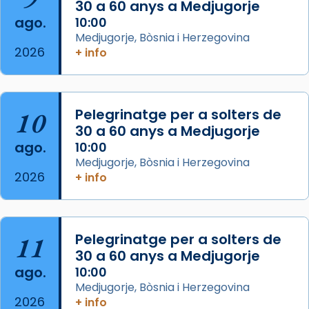
30 a 60 anys a Medjugorje
2 weeks ago
ago.
10:00
Aquest dilluns, 27 de juliol, ha tingut lloc la
Medjugorje, Bòsnia i Herzegovina
missa d’acció de gràcies en agraïment al
2026
+ info
comitè organitzador de la visita apostòlica
del Sant Pare Lleó XIV a Barcelona, i als
col·laboradors, a la Catedral de Barcelona.
10
Pelegrinatge per a solters de
L’arquebisbe de Barcelona, el cardenal Joan
30 a 60 anys a Medjugorje
Josep Omella, ha presidit la missa i l’ha
ago.
10:00
concelebrat el bisbe auxiliar de Barcelona,
Medjugorje, Bòsnia i Herzegovina
Mons. David Abadías.
2026
+ info
📸 Dr. G. Simón
Foto
11
Pelegrinatge per a solters de
View on Facebook
·
Share
30 a 60 anys a Medjugorje
ago.
10:00
Arquebisbat de Barcelona
Medjugorje, Bòsnia i Herzegovina
2 weeks ago
2026
+ info