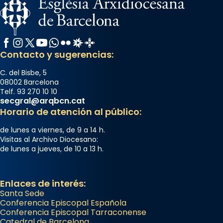
Facebook
Instagram
X / Twitter
YouTube
WhatsApp
Flickr
Radio Estel
Catalunya Cristiana
Contacto y sugerencias:
C. del Bisbe, 5
08002 Barcelona
Telf. 93 270 10 10
secgral@arqbcn.cat
Horario de atención al público:
de lunes a viernes, de 9 a 14 h.
Visitas al Archivo Diocesano:
de lunes a jueves, de 10 a 13 h.
Enlaces de interés:
Santa Sede
Conferencia Episcopal Española
Conferencia Episcopal Tarraconense
Catedral de Barcelona