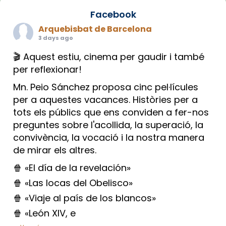
Facebook
Arquebisbat de Barcelona
3 days ago
🎬 Aquest estiu, cinema per gaudir i també
per reflexionar!
Mn. Peio Sánchez proposa cinc pel·lícules
per a aquestes vacances. Històries per a
tots els públics que ens conviden a fer-nos
preguntes sobre l'acollida, la superació, la
convivència, la vocació i la nostra manera
de mirar els altres.
🍿 «El día de la revelación»
🍿 «Las locas del Obelisco»
🍿 «Viaje al país de los blancos»
🍿 «León XIV, e
...