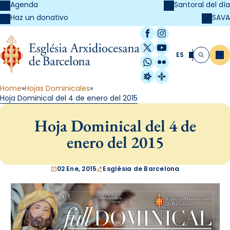
Agenda
Santoral del día
SAVA
Haz un donativo
Facebook
Instagram
X / Twitter
YouTube
ES
Me
Buscar
WhatsApp
Flickr
Radio Estel
Catalunya Cristi
Home
Hojas Dominicales
Hoja Dominical del 4 de enero del 2015
Hoja Dominical del 4 de
enero del 2015
02 Ene, 2015
Església de Barcelona