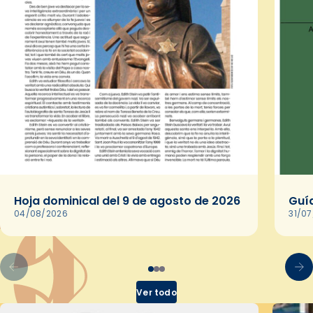
Hoja dominical del 9 de agosto de 2026
Guía
04/08/2026
31/0
Ver todo