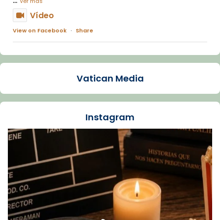
Ver más
Vídeo
View on Facebook
·
Share
Arquebisbat de Barcelona
1 week ago
Vatican Media
La Carmina va patir depressió. Fa gairebé
dos mesos, a l'Estadi Lluís Companys, la
jove va fer arribar el seu testimoni al papa
Instagram
Lleó XIV.
Recupera l'entrevista comp
Vatican
tican News 👇
News
www.vaticannews.va/es/iglesia/news/2026-
07/carmina-historia-depresion-papa-viaje-
espana-testimoni...
Foto