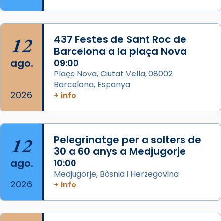
Memòria de les santes Juliana i
Semproniana, verges i màrtirs.
Acompanyant la història de sant Cugat, a
12
437 Festes de Sant Roc de
partir de l’Edat Mitjana sorgeix la tradició
Barcelona a la plaça Nova
que les santes Juliana (“relatiu a Júlia”) i
ago.
09:00
Semproniana (“relatiu a Semprònia =
Plaça Nova, Ciutat Vella, 08002
eterna”) són deixebles seves. I l’any 1667, el
Barcelona, Espanya
2026
frare Joan Gaspar Roig, afirma en una obra
+ info
que les santes són filles de l’antiga Iluro.
Mataró en reivindicarà les relíq
...
Ver más
12
Pelegrinatge per a solters de
Foto
30 a 60 anys a Medjugorje
ago.
10:00
View on Facebook
·
Share
Medjugorje, Bòsnia i Herzegovina
2026
+ info