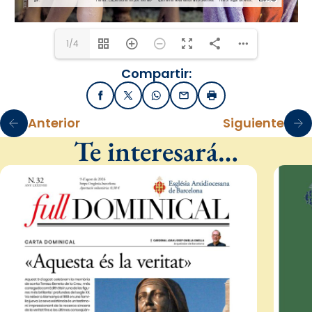
1/4
Compartir:
Facebook
X / Twitter
WhatsApp
Email
Imprimir
Anterior
Siguiente
Te interesará…