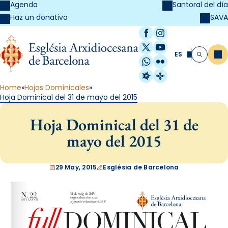
Agenda
Santoral del día
SAVA
Haz un donativo
Facebook
Instagram
X / Twitter
YouTube
ES
Me
Buscar
WhatsApp
Flickr
Radio Estel
Catalunya Cristi
Home
Hojas Dominicales
Hoja Dominical del 31 de mayo del 2015
Hoja Dominical del 31 de
mayo del 2015
29 May, 2015
Església de Barcelona