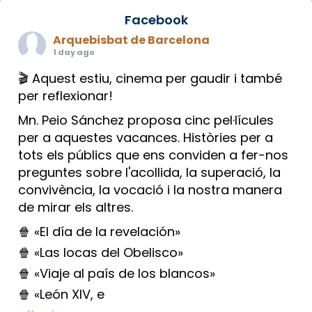
Facebook
Arquebisbat de Barcelona
1 day ago
🎬 Aquest estiu, cinema per gaudir i també
per reflexionar!
Mn. Peio Sánchez proposa cinc pel·lícules
per a aquestes vacances. Històries per a
tots els públics que ens conviden a fer-nos
preguntes sobre l'acollida, la superació, la
convivència, la vocació i la nostra manera
de mirar els altres.
🍿 «El día de la revelación»
🍿 «Las locas del Obelisco»
🍿 «Viaje al país de los blancos»
🍿 «León XIV, e
...