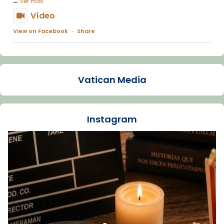
Ver más
Vídeo
View on Facebook
·
Share
Arquebisbat de Barcelona
1 week ago
Vatican Media
La Carmina va patir depressió. Fa gairebé
dos mesos, a l'Estadi Lluís Companys, la
jove va fer arribar el seu testimoni al papa
Instagram
Lleó XIV.
Recupera l'entrevista comp
Vatican
tican News 👇
News
www.vaticannews.va/es/iglesia/news/2026-
07/carmina-historia-depresion-papa-viaje-
espana-testimoni...
Foto