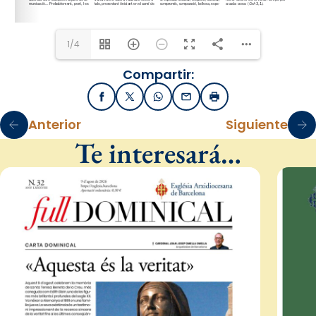
1/4
Compartir:
Facebook
X / Twitter
WhatsApp
Email
Imprimir
Anterior
Siguiente
Te interesará…