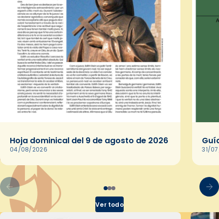
Hoja dominical del 9 de agosto de 2026
Guía
04/08/2026
31/0
Ver todo