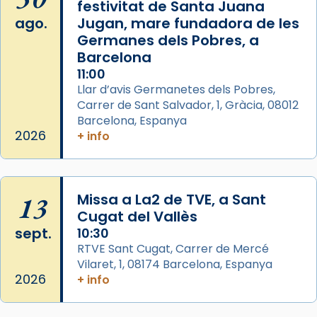
festivitat de Santa Juana
1 week ago
ago.
Jugan, mare fundadora de les
Aquest dilluns, 27 de juliol, ha tingut lloc la
Germanes dels Pobres, a
missa d’acció de gràcies en agraïment al
Barcelona
comitè organitzador de la visita apostòlica
11:00
del Sant Pare Lleó XIV a Barcelona, i als
Llar d’avis Germanetes dels Pobres,
col·laboradors, a la Catedral de Barcelona.
Carrer de Sant Salvador, 1, Gràcia, 08012
Barcelona, Espanya
L’arquebisbe de Barcelona, el cardenal Joan
2026
+ info
Josep Omella, ha presidit la missa i l’ha
concelebrat el bisbe auxiliar de Barcelona,
Mons. David Abadías.
13
Missa a La2 de TVE, a Sant
📸 Dr. G. Simón
Cugat del Vallès
Foto
sept.
10:30
View on Facebook
·
Share
RTVE Sant Cugat, Carrer de Mercé
Vilaret, 1, 08174 Barcelona, Espanya
2026
+ info
Arquebisbat de Barcelona
2 weeks ago