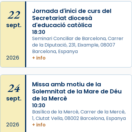
Memòria de les santes Juliana i
Semproniana, verges i màrtirs.
22
Jornada d'inici de curs del
Secretariat diocesà
Acompanyant la història de sant Cugat, a
sept.
d'educació catòlica
partir de l’Edat Mitjana sorgeix la tradició
18:30
que les santes Juliana (“relatiu a Júlia”) i
Seminari Conciliar de Barcelona, Carrer
Semproniana (“relatiu a Semprònia =
de la Diputació, 231, Eixample, 08007
eterna”) són deixebles seves. I l’any 1667, el
Barcelona, Espanya
frare Joan Gaspar Roig, afirma en una obra
2026
+ info
que les santes són filles de l’antiga Iluro.
Mataró en reivindicarà les relíq
...
Ver más
24
Missa amb motiu de la
Foto
Solemnitat de la Mare de Déu
sept.
de la Mercè
View on Facebook
·
Share
10:30
Basílica de la Mercè, Carrer de la Mercè,
1, Ciutat Vella, 08002 Barcelona, Espanya
2026
+ info