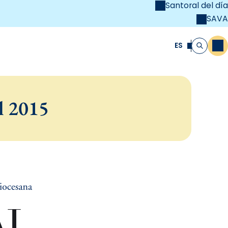
Santoral del día
SAVA
el
unya Cristiana
ES
M
Buscar
l 2015