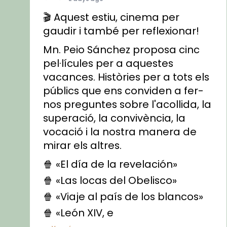
🎬 Aquest estiu, cinema per
gaudir i també per reflexionar!
Mn. Peio Sánchez proposa cinc
pel·lícules per a aquestes
vacances. Històries per a tots els
públics que ens conviden a fer-
nos preguntes sobre l'acollida, la
superació, la convivència, la
vocació i la nostra manera de
mirar els altres.
🍿 «El día de la revelación»
🍿 «Las locas del Obelisco»
🍿 «Viaje al país de los blancos»
🍿 «León XIV, e
...