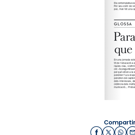
Compartir
Facebook
X / Twitter
What
E