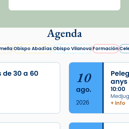
Agenda
mella
Obispo Abadías
Obispo Vilanova
Formación
Cel
s de 30 a 60
10
Peleg
anys
ago.
10:00
Medjugo
2026
+ info
/2026-