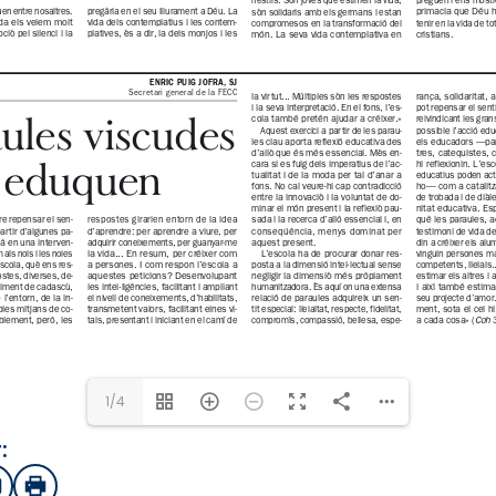
1/4
:
sApp
mail
Imprimir