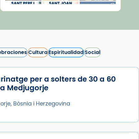
ebraciones
Cultura
Espiritualidad
Social
rinatge per a solters de 30 a 60
Síguenos en Instagram
 a Medjugorje
Cargar más...
rje, Bòsnia i Herzegovina