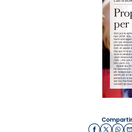
Compartir
Facebook
X / Twitter
What
E