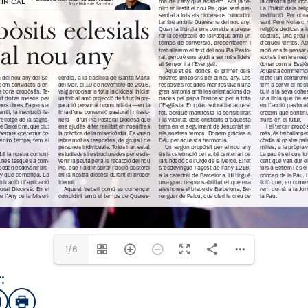
1/6
:
sApp
mail
Imprimir