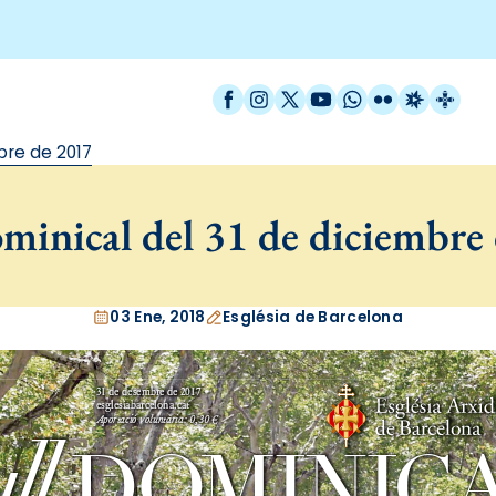
Facebook
Instagram
X / Twitter
YouTube
WhatsApp
Flickr
Radio Est
Catal
bre de 2017
minical del 31 de diciembre
03 Ene, 2018
Església de Barcelona