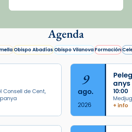
Agenda
mella
Obispo Abadías
Obispo Vilanova
Formación
Cel
9
Peleg
anys
ago.
10:00
l Consell de Cent,
Espanya
Medjugo
2026
+ info