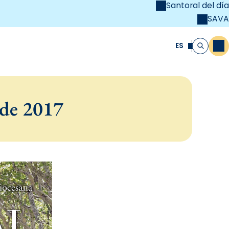
Santoral del día
SAVA
el
unya Cristiana
ES
M
Buscar
 de 2017