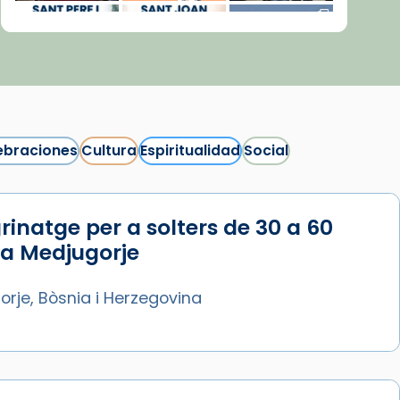
ebraciones
Cultura
Espiritualidad
Social
rinatge per a solters de 30 a 60
Síguenos en Instagram
 a Medjugorje
Cargar más...
rje, Bòsnia i Herzegovina