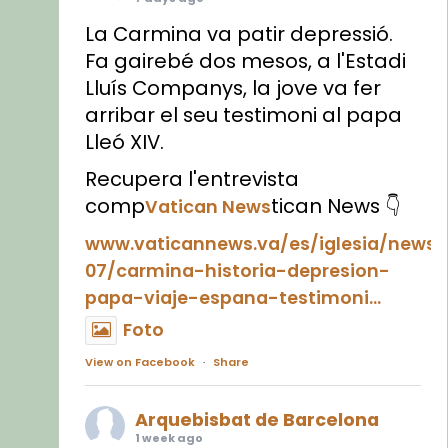
La Carmina va patir depressió.
Fa gairebé dos mesos, a l'Estadi
Lluís Companys, la jove va fer
arribar el seu testimoni al papa
Lleó XIV.
Recupera l'entrevista
comp
tican News 👇
Vatican News
www.vaticannews.va/es/iglesia/news
07/carmina-historia-depresion-
papa-viaje-espana-testimoni...
Foto
View on Facebook
·
Share
Arquebisbat de Barcelona
1 week ago